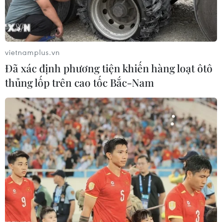
vietnamplus.vn
Đã xác định phương tiện khiến hàng loạt ôtô
thủng lốp trên cao tốc Bắc-Nam
Một số khu vực tiếp tục nắng nóng trong
ngày đầu tiên nghỉ lễ
26/04/2019 23:14
Trong ngày đầu tiên của đợt nghỉ lễ. nắng nóng tiếp tục
xảy ra ở Tây Bắc Bắc Bộ, vùng núi Bắc và Trung Trung
Bộ và Nam Bộ với nhiệt độ cao nhất phổ biến 35-37 độ