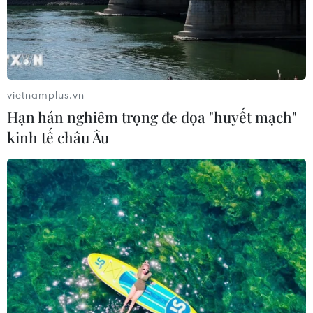
vietnamplus.vn
Hạn hán nghiêm trọng đe dọa "huyết mạch"
kinh tế châu Âu