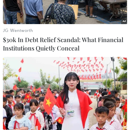
JG Wentworth
$30k In Debt Relief Scandal: What Financial
Institutions Quietly Conceal
(Ảnh minh họa: Phạm Kha/TTXVN)
Theo Trung tâm Dự báo Khí tượng Thủy văn
quốc gia, do ảnh hưởng của rãnh áp thấp nối
với vùng áp thấp nóng phía Tây bị nén dịch dần
xuống phía Nam nên ngày 29/4, nắng nóng sẽ
mở rộng ra các tỉnh Bắc Bộ, Bắc và Trung Trung