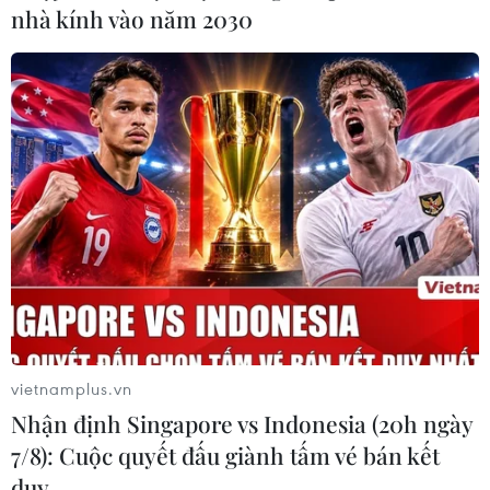
nhà kính vào năm 2030
6 hecta rừng đặc dụng Đèo Cả tại
Phú Yên bị thiêu rụi
28/04/2019 02:07
Một đám cháy nhỏ đã khởi phát tại khu vực Miếu Bà
dưới chân rừng Đèo Cả, sau đó bùng phát và lan
nhanh trên diện tích 6ha là đất trống với nhiều cây bụi
và lau lách.
vietnamplus.vn
Nhận định Singapore vs Indonesia (20h ngày
7/8): Cuộc quyết đấu giành tấm vé bán kết
duy …