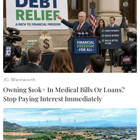
Nhiệt độ thấp nhất từ 25-28 độ C. Nhiệt độ cao
nhất từ 32-35 độ C; có nơi trên 36 độ C./.
(TTXVN/Vietnam+)
JG Wentworth
Owning $10k+ In Medical Bills Or Loans?
Stop Paying Interest Immediately