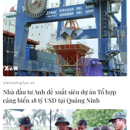
vietnamplus.vn
Nhà đầu tư Anh đề xuất siêu dự án Tổ hợp
cảng biển 18 tỷ USD tại Quảng Ninh