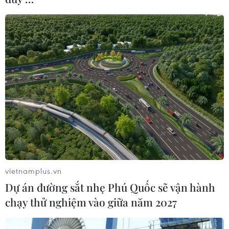
Trồng hồ tiêu ồ ạt, nông dân Tây Nguyên
điêu đứng vì... ''vàng đen''
28/04/2019 03:18
Do hiệu quả kinh tế vượt trội so với các cây trồng khác
nên nông dân ồ ạt trồng hồ tiêu bất chấp sự khuyến cáo
của các cơ quan chức năng, nhà khoa học.
vietnamplus.vn
Dự án đường sắt nhẹ Phú Quốc sẽ vận hành
chạy thử nghiệm vào giữa năm 2027