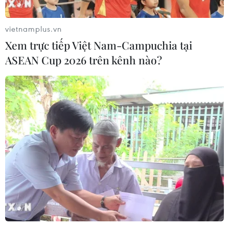
C, có nơi trên 37 độ C.
vietnamplus.vn
Xem trực tiếp Việt Nam-Campuchia tại
ASEAN Cup 2026 trên kênh nào?
Thị trường bán lẻ dịp lễ 30/4-1/5 ở
TP.HCM: Dự báo sức mua tăng 70%