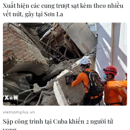
Xuất hiện các cung trượt sạt kèm theo nhiều
vết nứt, gãy tại Sơn La
Từ ngày 9/8, cảnh báo nắng nóng
diện rộng ở khu vực Bắc Bộ và Trung
Bộ
07/08/2026 08:58
Từ Quảng Ninh đến Quảng Trị chủ
động ứng phó với áp thấp nhiệt đới
07/08/2026 08:21
Hạn hán nghiêm trọng đe dọa "huyết
mạch" kinh tế châu Âu
vietnamplus.vn
07/08/2026 07:58
Sập công trình tại Cuba khiến 2 người tử
vong