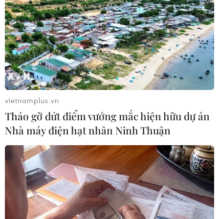
#Thời tiết
#Nắng nóng
#Khí tượng thủy văn
#Nghỉ lễ 30/4
#Nhiệt độ
Theo dõi VietnamPlus
vietnamplus.vn
Tháo gỡ dứt điểm vướng mắc hiện hữu dự án
Nhà máy điện hạt nhân Ninh Thuận
TIN LIÊN QUAN