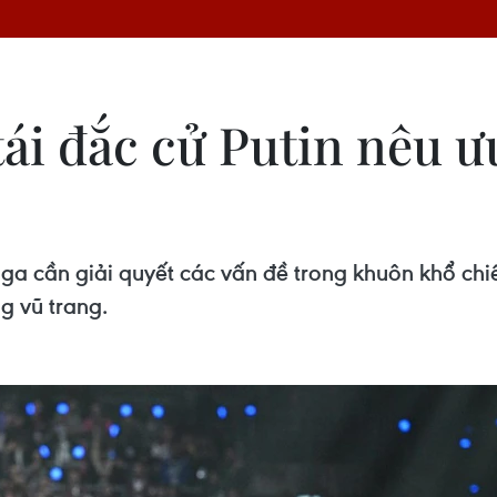
ái đắc cử Putin nêu ư
ga cần giải quyết các vấn đề trong khuôn khổ chi
g vũ trang.