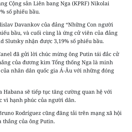
Đảng Cộng sản Liên bang Nga (KPRF) Nikolai
2% số phiếu bầu.
adislav Davankov của đảng “Những Con người
iếu bầu, và cuối cùng là ứng cử viên của đảng
d Slutsky nhận được 3,19% số phiếu bầu.
anel đã gửi lời chúc mừng ông Putin tái đắc cử
hắng của đương kim Tổng thống Nga là minh
 của nhân dân quốc gia Á-Âu với những đóng
a Habana sẽ tiếp tục tăng cường quan hệ với
c vì hạnh phúc của người dân.
Bruno Rodríguez cũng đăng tải trên mạng xã hội
 thắng của ông Putin.