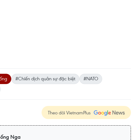
hống
#Chiến dịch quân sự đặc biệt
#NATO
Theo dõi VietnamPlus
hống Nga