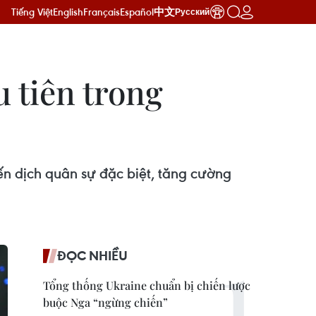
Tiếng Việt
English
Français
Español
中文
Русский
u tiên trong
ến dịch quân sự đặc biệt, tăng cường
ĐỌC NHIỀU
Tổng thống Ukraine chuẩn bị chiến lược
buộc Nga “ngừng chiến”