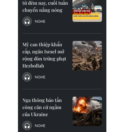
từ đêm nay, cuối tuần
chuyển nắng nóng
NGHE
Mỹ can thiệp khẩn
cấp, ngăn Israel mở
rộng đòn trừng phạt
Hezbollah
NGHE
Nga thông báo tấn
công căn cứ ngầm
của Ukraine
NGHE