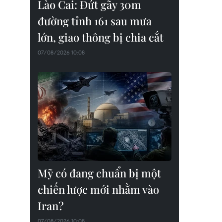
Lào Cai: Đứt gãy 30m
đường tỉnh 161 sau mưa
lớn, giao thông bị chia cắt
07/08/2026 10:08
Mỹ có đang chuẩn bị một
chiến lược mới nhằm vào
Iran?
07/08/2026 10:08