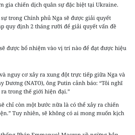
 gia chiến dịch quân sự đặc biệt tại Ukraine.
 sự trong Chính phủ Nga sẽ được giải quyết
áp quy định 2 tháng rưỡi để giải quyết vấn đề
 sẽ được bổ nhiệm vào vị trí nào để đạt được hiệu
à nguy cơ xảy ra xung đột trực tiếp giữa Nga và
ây Dương (NATO), ông Putin cảnh báo: “Tôi nghĩ
ra trong thế giới hiện đại.”
sẽ chỉ còn một bước nữa là có thể xảy ra chiến
diện.” Tuy nhiên, sẽ không có ai mong muốn kịch
g thống Pháp Emmanuel Macron về ngừng bắn