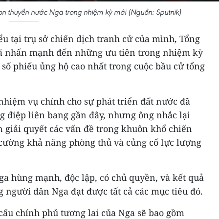
i con thuyền nước Nga trong nhiệm kỳ mới (Nguồn: Sputnik)
ểu tại trụ sở chiến dịch tranh cử của mình, Tổng
đã nhấn mạnh đến những ưu tiên trong nhiệm kỳ
số phiếu ủng hộ cao nhất trong cuộc bầu cử tổng
nhiệm vụ chính cho sự phát triển đất nước đã
g điệp liên bang gần đây, nhưng ông nhắc lại
n giải quyết các vấn đề trong khuôn khổ chiến
g cường khả năng phòng thủ và củng cố lực lượng
a hùng mạnh, độc lập, có chủ quyền, và kết quả
 người dân Nga đạt được tất cả các mục tiêu đó.
 cấu chính phủ tương lai của Nga sẽ bao gồm