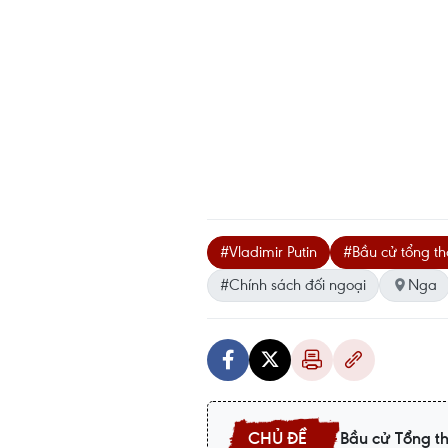
#Vladimir Putin
#Bầu cử tổng t
#Chính sách đối ngoại
Nga
Bầu cử Tổng t