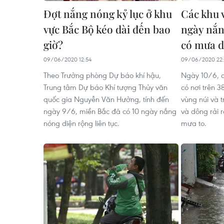
Đợt nắng nóng kỷ lục ở khu
Các khu 
vực Bắc Bộ kéo dài đến bao
ngày nắn
giờ?
có mưa 
09/06/2020 12:54
09/06/2020 22:
Theo Trưởng phòng Dự báo khí hậu,
Ngày 10/6, 
Trung tâm Dự báo Khí tượng Thủy văn
có nơi trên 3
quốc gia Nguyễn Văn Hưởng, tính đến
vùng núi và 
ngày 9/6, miền Bắc đã có 10 ngày nắng
và dông rải 
nóng diện rộng liên tục.
mưa to.