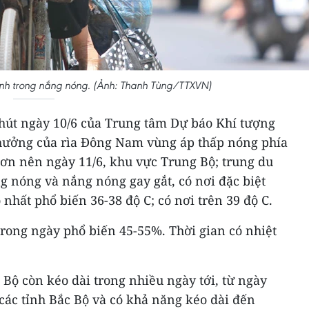
inh trong nắng nóng. (Ảnh: Thanh Tùng/TTXVN)
phút ngày 10/6 của Trung tâm Dự báo Khí tượng
hưởng của rìa Đông Nam vùng áp thấp nóng phía
hơn nên ngày 11/6, khu vực Trung Bộ; trung du
g nóng và nắng nóng gay gắt, có nơi đặc biệt
 nhất phổ biến 36-38 độ C; có nơi trên 39 độ C.
rong ngày phổ biến 45-55%. Thời gian có nhiệt
Bộ còn kéo dài trong nhiều ngày tới, từ ngày
các tỉnh Bắc Bộ và có khả năng kéo dài đến