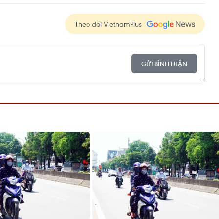
Theo dõi VietnamPlus
GỬI BÌNH LUẬN