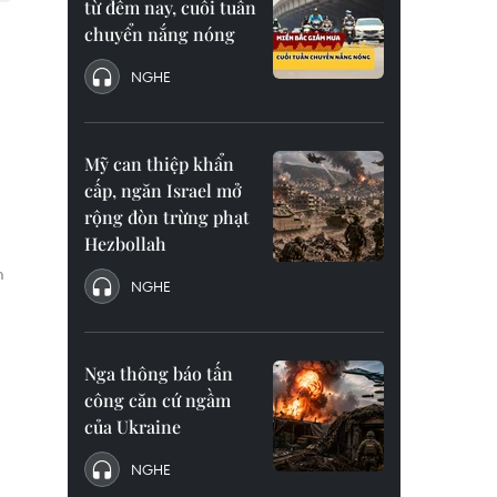
từ đêm nay, cuối tuần
chuyển nắng nóng
NGHE
Mỹ can thiệp khẩn
cấp, ngăn Israel mở
rộng đòn trừng phạt
Hezbollah
m
NGHE
Nga thông báo tấn
công căn cứ ngầm
của Ukraine
NGHE