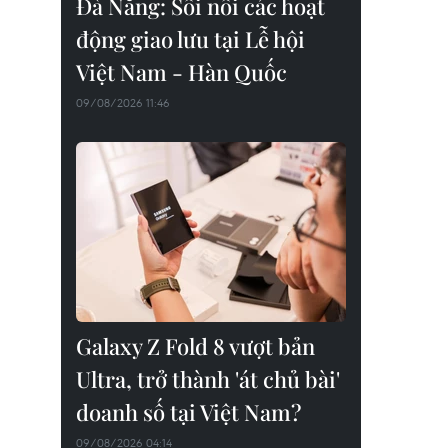
Đà Nẵng: Sôi nổi các hoạt
động giao lưu tại Lễ hội
Việt Nam - Hàn Quốc
09/08/2026 11:46
Galaxy Z Fold 8 vượt bản
Ultra, trở thành 'át chủ bài'
doanh số tại Việt Nam?
09/08/2026 04:14