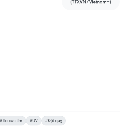
(TTXVN/Vietnam+)
#Tia cực tím
#UV
#Đột quỵ