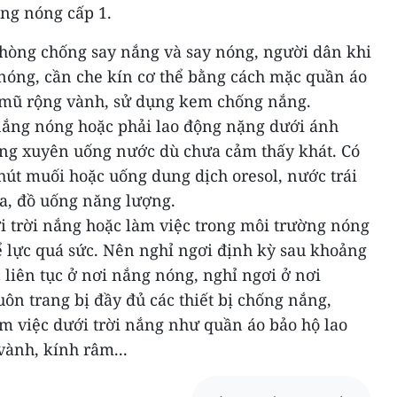
ắng nóng cấp 1.
phòng chống say nắng và say nóng, người dân khi
 nóng, cần che kín cơ thể bằng cách mặc quần áo
 mũ rộng vành, sử dụng kem chống nắng.
nắng nóng hoặc phải lao động nặng dưới ánh
ờng xuyên uống nước dù chưa cảm thấy khát. Có
hút muối hoặc uống dung dịch oresol, nước trái
ga, đồ uống năng lượng.
i trời nắng hoặc làm việc trong môi trường nóng
ể lực quá sức. Nên nghỉ ngơi định kỳ sau khoảng
c liên tục ở nơi nắng nóng, nghỉ ngơi ở nơi
uôn trang bị đầy đủ các thiết bị chống nắng,
m việc dưới trời nắng như quần áo bảo hộ lao
vành, kính râm...