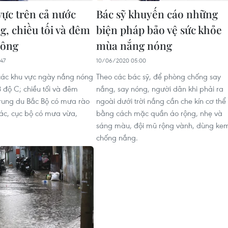
vực trên cả nước
Bác sỹ khuyến cáo những
g, chiều tối và đêm
biện pháp bảo vệ sức khỏe
dông
mùa nắng nóng
47
10/06/2020 05:00
các khu vực ngày nắng nóng
Theo các bác sỹ, để phòng chống say
8 độ C; chiều tối và đêm
nắng, say nóng, người dân khi phải ra
trung du Bắc Bộ có mưa rào
ngoài dưới trời nắng cần che kín cơ thể
rác, cục bộ có mưa vừa,
bằng cách mặc quần áo rộng, nhẹ và
sáng màu, đội mũ rộng vành, dùng ke
chống nắng.