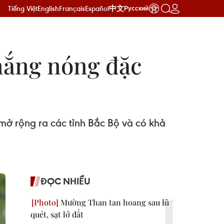
Tiếng Việt
English
Français
Español
中文
Русский
 nắng nóng đặc
mở rộng ra các tỉnh Bắc Bộ và có khả
ĐỌC NHIỀU
Mường Than tan hoang sau lũ
quét, sạt lở đất