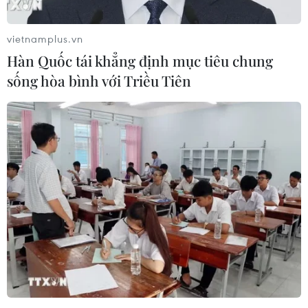
vietnamplus.vn
Phiên họp lần thứ 17 Ban Chỉ đạo
Hàn Quốc tái khẳng định mục tiêu chung
quốc gia phòng, chống dịch COVID-19
sống hòa bình với Triều Tiên
13/09/2022 02:24
Sáng 13/9, tại Hà Nội, Thủ tướng Phạm Minh Chính chủ
trì phiên họp lần thứ 17 Ban Chỉ đạo quốc gia phòng,
chống dịch COVID-19 trực tuyến đến các tỉnh, thành phố.