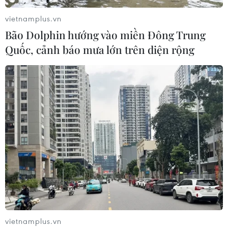
vietnamplus.vn
Bão Dolphin hướng vào miền Đông Trung
Quốc, cảnh báo mưa lớn trên diện rộng
TIN CÙNG CHUYÊN MỤC
Ca vi phẫu ghép da đầu hiếm gặp
giúp bé gái phục hồi sau 10 năm
vietnamplus.vn
06/08/2026 07:15