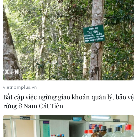
tư y tế do thủ tục hành chính, quy định của pháp luật và
do thiếu tinh thần trách nhiệm.
vietnamplus.vn
Bất cập việc ngừng giao khoán quản lý, bảo vệ
rừng ở Nam Cát Tiên