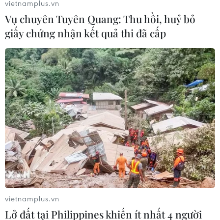
vietnamplus.vn
Vụ chuyên Tuyên Quang: Thu hồi, huỷ bỏ
giấy chứng nhận kết quả thi đã cấp
Số ca mắc COVID-19 có
chiều hướng gia tăng
13/09/2022 04:54
Số ca mắc COVID-19 đang có chiều hướng gia tăng trở
lại; từ ngày 5-11/9, cả nước ghi nhận trung bình khoảng
2.900 ca mắc mới COVID-19 mỗi ngày, riêng ngày 7/9
ghi nhận 3.878 ca.
vietnamplus.vn
Lở đất tại Philippines khiến ít nhất 4 người