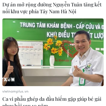
Dự án mở rộng đường Nguyễn Tuân tăng kết
nối khu vực phía Tây Nam Hà Nội
Hà Nội: Kiểm tra, xác minh liên quan
đến sản phẩm giảm cân dạng bút
tiêm
06/08/2026 07:05
Người dân không sử dụng sản phẩm
giảm cân không rõ nguồn gốc, chưa
được cấp phép
06/08/2026 04:22
Công nghệ Robot Da Vinci
vietnamplus.vn
nâng cao năng lực phẫu thuật
Ca vi phẫu ghép da đầu hiếm gặp giúp bé gái
chuyên sâu tại Bệnh viện K
phục hồi sau 10 năm