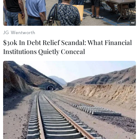
JG Wentworth
$30k In Debt Relief Scandal: What Financial
Institutions Quietly Conceal
Tiêm vaccine ngừa COVID-19 cho người dân. (Ảnh: Anh
Tuấn/TTXVN)
Theo bản tin của Bộ Y tế, ngày 13/9, Việt Nam
ghi nhận 2 ca tử vong tại Cao Bằng và Hà Nội,
trong khi số ca công bố khỏi bệnh là 11.167 ca.
Tình hình dịch COVID-19 tại Việt Nam