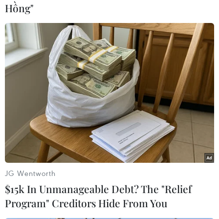
Hồng"
thổ, số ca tử vong trên 1 triệu dân xếp thứ
134/227 quốc gia, vùng lãnh thổ trên thế giới. So
với châu Á, tổng số ca tử vong xếp thứ 6/49(xếp
thứ 3 ASEAN), tử vong trên 1 triệu dân xếp thứ
27/49 quốc gia, vùng lãnh thổ châu Á (xếp thứ 5
ASEAN).
Tình hình tiêm chủng
Trong ngày 12/9 có 112.529 liều vaccine phòng
COVID-19 được tiêm. Như vậy, tổng số liều
vaccine đã được tiêm là 258.807.450 liều, trong
đó:
JG Wentworth
Số liều tiêm cho người từ 18 tuổi trở lên là
$15k In Unmanageable Debt? The "Relief
219.926.993 liều: Mũi 1 là 71.061.966 liều; Mũi 2
Program" Creditors Hide From You
là 68.645.385 liều; Mũi bổ sung là 14.811.585