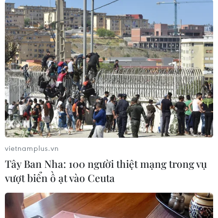
liều; Mũi nhắc lại lần 1 là 50.393.852 liều; Mũi
nhắc lại lần 2 là 15.014.205 liều.
Số liều tiêm cho trẻ từ 12-17 tuổi là 22.712.281
liều: Mũi 1 là 9.099.602 liều; Mũi 2 là 8.834.419
liều; Mũi nhắc lại lần 1 là 4.778.260 liều.
Số liều tiêm cho trẻ từ 5-11 tuổi là 16.168.176
liều: Mũi 1 là 9.667.612 liều; Mũi 2 là 6.500.564
liều.
vietnamplus.vn
Tây Ban Nha: 100 người thiệt mạng trong vụ
vượt biển ồ ạt vào Ceuta