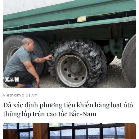
#Đa dạng sinh học
#Nguồn gen quý hiếm
#Động vật hoang dã
#Vùng chim đặc hữu
#Bảo tồn thiên nhiên
Theo dõi VietnamPlus
vietnamplus.vn
Đã xác định phương tiện khiến hàng loạt ôtô
thủng lốp trên cao tốc Bắc-Nam
TIN LIÊN QUAN