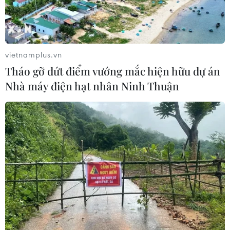
Xây dựng tài khoản đại dương phục vụ
phát triển kinh tế biển bền vững
23/03/2022 07:03
vietnamplus.vn
Việc áp dụng cách tiếp cận tài khoản đại dương sẽ hỗ
Tháo gỡ dứt điểm vướng mắc hiện hữu dự án
trợ xác định phát triển kinh tế biển một cách bền vững,
Nhà máy điện hạt nhân Ninh Thuận
đóng góp vào quá trình xây dựng chính sách liên quan
đến kinh tế biển xanh của Việt Nam.