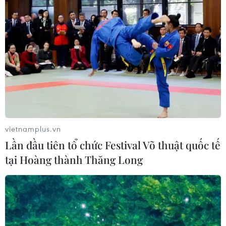
vietnamplus.vn
Lần đầu tiên tổ chức Festival Võ thuật quốc tế
Việt Nam ưu tiên cao nhất cho
tại Hoàng thành Thăng Long
''tương lai xanh''
27/11/2021 01:10
Việt Nam đã và đang tích cực tham gian thực hiện các
cam kết “xanh,” được cộng đồng quốc tế đánh giá cao,