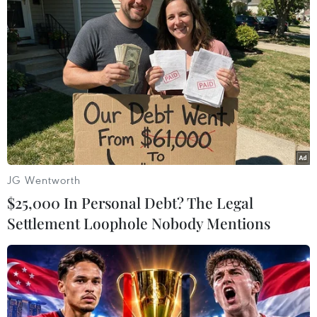
Nhìn nhận thực trạng trên, bà Hoàng Thị Thanh
Nhàn - Phó Cục trưởng Cục Bảo tồn thiên nhiên
và đa dạng sinh học, cho rằng đa dạng sinh học
của Việt Nam hiện vẫn trên đà suy giảm, hệ
sinh thái bị suy thoái, số lượng các loài bị đe
dọa gia tăng.
JG Wentworth
$25,000 In Personal Debt? The Legal
Settlement Loophole Nobody Mentions