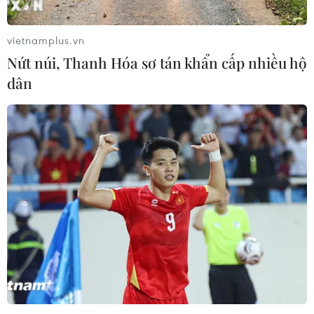
vietnamplus.vn
Nứt núi, Thanh Hóa sơ tán khẩn cấp nhiều hộ
dân
Kinh tế biển xanh: Cơ hội giúp Việt Nam
trung hòa carbon vào năm 2050
12/05/2022 07:17
Kinh tế biển xanh đang là xu hướng phát triển, hướng
tới mục tiêu phát triển bền vững, hiện thực hóa cam kết
đưa mức phát thải ròng bằng 0 vào năm 2050 mà Việt
Nam vá các quốc gia đã đưa ra tại COP26.