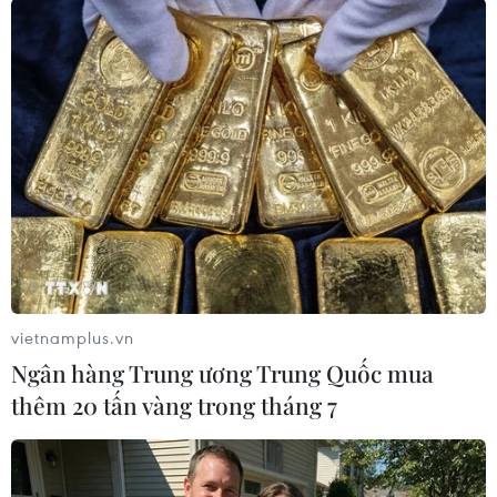
Nam” vừa được Tổ chức Quốc tế về Bảo tồn
thiên nhiên tại Việt Nam và Cục Bảo tồn Thiên
nhiên và đa dạng sinh học (Tổng cục Môi
trường) công bố, cũng cho thấy Việt Nam đang
phải đối mặt với tình trạng suy thoái đa dạng
sinh học với tốc độ ngày càng nhanh hơn.
[Thiết lập hệ thống giám sát đường bay của
chim di cư tại Việt Nam]
Trong đó, có tới 21% các loài thú; 6,5% các loài
chim; 19% các loài bò sát; 24% các loài lưỡng
vietnamplus.vn
cư; 38% các loài cá đang bị đe dọa. Trong gần 20
Ngân hàng Trung ương Trung Quốc mua
năm trở lại đây, các khu vực có rừng là sinh
thêm 20 tấn vàng trong tháng 7
cảnh bị ảnh hưởng nhiều nhất với hơn
10.544km2 diện tích đất rừng đã bị mất; khoảng
2,8 triệu hécta rừng tự nhiên đã bị mất…