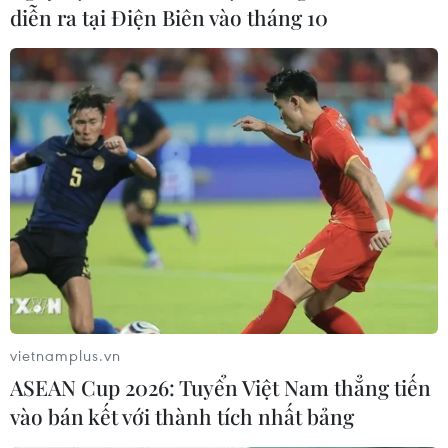
gia, tổ chức quốc tế liên quan tăng cường bảo vệ
diễn ra tại Điện Biên vào tháng 10
các loài chim hoang dã, di cư và đường bay
xuyên biên giới, các vùng chim di cư quan
trọng và điểm dừng chân của chúng tại Việt
Nam./.
(Vietnam+)
vietnamplus.vn
ASEAN Cup 2026: Tuyển Việt Nam thẳng tiến
vào bán kết với thành tích nhất bảng