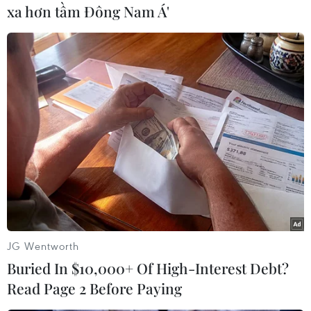
xa hơn tầm Đông Nam Á'
Tuy vậy, kết quả sau 9 năm thực hiện Chiến
lược Quốc gia về đa dạng sinh học 2020 tầm
nhìn 2030 (Chiến lược 2020) cho thấy đa dạng
sinh học ở Việt Nam đang tiếp tục bị suy giảm;
một số mục tiêu của chiến lược không đạt mong
muốn.
Đó là, tỷ lệ diện tích khu bảo tồn trên cạn mới
đạt được 7,1% so với mục tiêu đề ra 9%; tỷ lệ
diện tích các khu bảo tồn biển so với diện tích
vùng biển mới đạt được 0,19%; số lượng các loài
nguy cấp, các loài bị đe dọa tăng lên; nhiều
JG Wentworth
hành lang đa dạng sinh học kết nối các khu bảo
Buried In $10,000+ Of High-Interest Debt?
tồn theo quy hoạch chưa được xây dựng…
Read Page 2 Before Paying
Báo cáo “Đánh giá đa dạng sinh học tại Việt