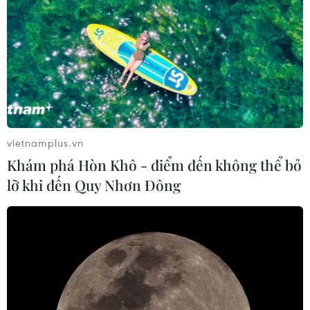
đã có những đóng góp đi đầu cho “ngôi nhà chung” an
toàn của nhân loại.
vietnamplus.vn
Khám phá Hòn Khô - điểm đến không thể bỏ
lỡ khi đến Quy Nhơn Đông
Vinh danh 21 tổ chức, cá nhân nỗ lực đóng
góp giải cứu loài hoang dã