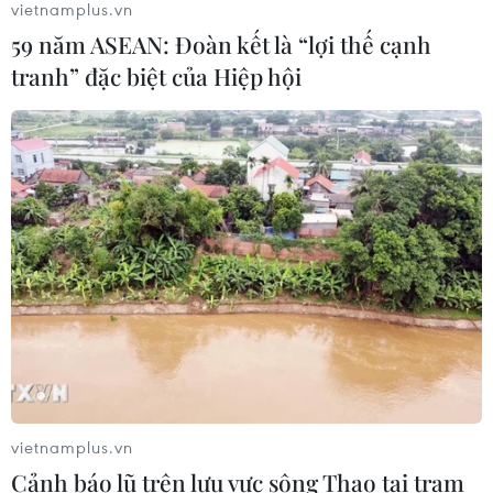
vietnamplus.vn
59 năm ASEAN: Đoàn kết là “lợi thế cạnh
Nứt núi, Thanh Hóa sơ tán khẩn cấp
tranh” đặc biệt của Hiệp hội
nhiều hộ dân
07/08/2026 13:17
Cảnh báo lũ trên lưu vực sông Thao
tại trạm Yên Bái
07/08/2026 11:51
Gỡ khó khăn triển khai dự án trọng
điểm quốc gia hồ Ka Pét
07/08/2026 11:24
vietnamplus.vn
Cảnh báo lũ trên lưu vực sông Thao tại trạm