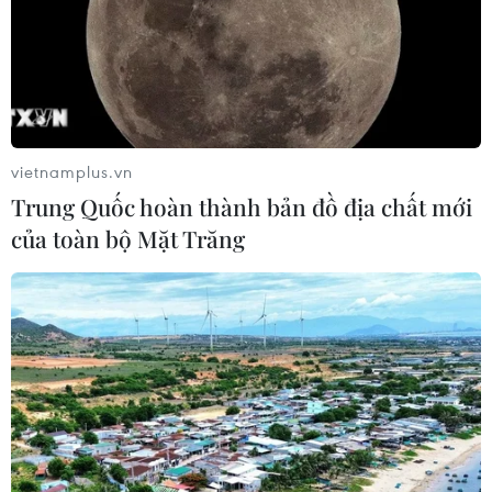
13/01/2022 12:30
Nhà báo Võ Mạnh Hùng, Báo Điện tử VietnamPlus,
Thông tấn xã Việt Nam là 1 trong số 21 tổ chức, cá nhân
được vinh danh tại sự kiện "10 năm mới có 1 này."
vietnamplus.vn
Trung Quốc hoàn thành bản đồ địa chất mới
của toàn bộ Mặt Trăng