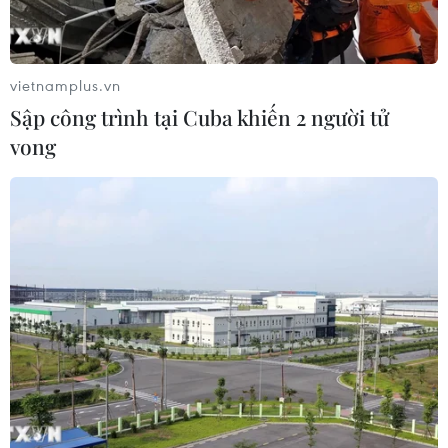
phục hồi hệ sinh thái của Liên Hợp Quốc; trong
đó, đẩy mạnh phát triển một nền kinh tế xanh,
kinh tế tuần hoàn, gìn giữ các tri thức truy yền
vietnamplus.vn
thống, các giống cây trồng, vật nuôi bản địa
Sập công trình tại Cuba khiến 2 người tử
theo khuyến nghị và hướng dẫn của Ban Thư ký
vong
Công ước Đa dạng sinh học.
Bộ Tài nguyên và Môi trường cũng đề nghị các
bộ, ngành, địa phương phối hợp thiết lập, củng
cố hệ thống thông tin về đa dạng sinh học, tăng
cường ứng dụng công nghệ thông tin để kết nối
với địa phương, từng vùng di sản thiên nhiên;
lồng ghép bảo tồn đa dạng sinh học trong các
quy hoạch, chiến lược, kế hoạch các ngành kinh
tế; quản lý và sử dụng tài nguyên đất, nhất là
các khu vực bảo tồn…