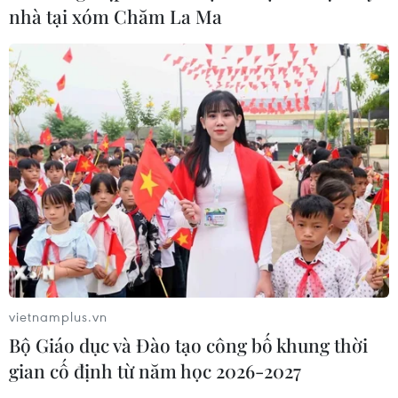
nhà tại xóm Chăm La Ma
Bộ TN-MT đề nghị các địa phương chấn
vietnamplus.vn
chỉnh đấu giá các khu đất 'vàng'
Bộ Giáo dục và Đào tạo công bố khung thời
20/05/2022 02:17
gian cố định từ năm học 2026-2027
Theo đề nghị của Bộ Tài nguyên và Môi trường, các địa