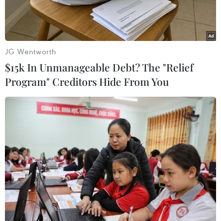
JG Wentworth
$15k In Unmanageable Debt? The "Relief
Program" Creditors Hide From You
Vườn Quốc gia Mũi Cà Mau nhìn từ trên cao. (Ảnh: Trọng
Đạt/TTXVN)
Ngày Quốc tế đa dạng sinh học (22/5) năm 2022
được Ban Thư ký Công ước đa dạng sinh học lựa
chọn chủ đề “Xây dựng một tương lai chung cho
tất cả sự sống,” mong muốn góp phần làm thay
đổi thế giới bằng những tín hiệu tích cực cho