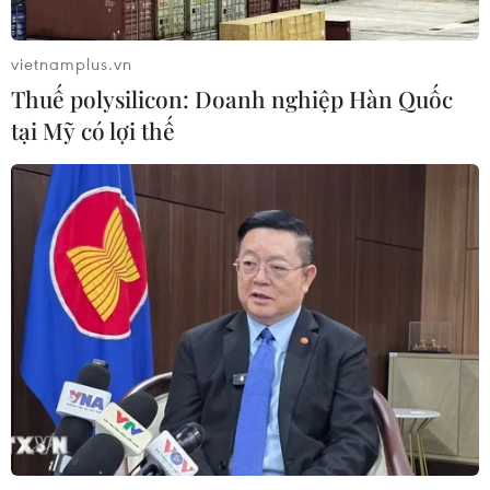
vietnamplus.vn
Thuế polysilicon: Doanh nghiệp Hàn Quốc
tại Mỹ có lợi thế
TIN CÙNG CHUYÊN MỤC
Áp thấp nhiệt đới trên vịnh Bắc Bộ sẽ
gây ảnh hưởng thế nào tới Việt Nam?
07/08/2026 14:38