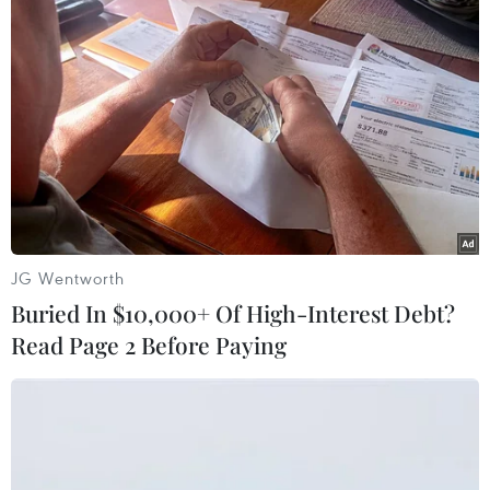
bản giao hưởng nổi tiếng đương thời, đây là
một trong số tác phẩm làm rung động hàng
triệu con tim người yêu nhạc trên khắp thế giới.
Đây cũng là một sản phẩm âm nhạc đặc sắc, độc
đáo hiếm có với âm nhạc lôi cuốn và hùng hồn,
đa thanh, đa sắc, chứa đựng những đường nét
cân đối rõ ràng, giai điệu vừa tự nhiên lại ấn
tượng…
JG Wentworth
Toàn bộ số tiền bán vé của hai đêm hòa nhạc sẽ
Buried In $10,000+ Of High-Interest Debt?
được trao tặng cho sinh viên chuyên ngành âm
Read Page 2 Before Paying
nhạc nhằm tạo điều kiện cho các em theo đuổi
đam mê âm nhạc cổ điển./.
(TTXVN/Vietnam+)