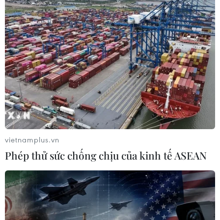
Tìm hiểu về nhà soạn nhạc người Áo qua
triển lãm tại Thư viện Quốc gia
08/07/2022 10:49
Sự kiện góp phần tiếp tục thúc đẩy và tăng cường hoạt
động giao lưu văn hóa Việt Nam-Áo, giúp người dân
Việt Nam hiểu rõ hơn nữa về văn hóa, đất nước, con
người Áo.
vietnamplus.vn
Phép thử sức chống chịu của kinh tế ASEAN