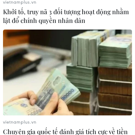
vietnamplus.vn
Khởi tố, truy nã 3 đối tượng hoạt động nhằm
lật đổ chính quyền nhân dân
Công diễn vở nhạc kịch nổi tiếng 'Chuyện
người lính' tại Hà Nội
07/04/2021 14:13
Đạo diễn Valinente cho biết, nhạc kịch “Chuyện người
vietnamplus.vn
lính” thể hiện câu chuyện về một người lính trở về ngôi
Chuyên gia quốc tế đánh giá tích cực về tiền
làng quê hương mình và trên hành trình về nhà, anh