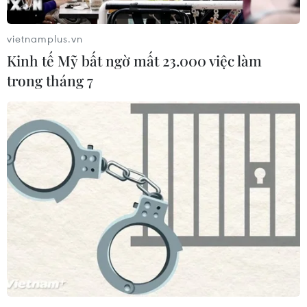
vietnamplus.vn
Kinh tế Mỹ bất ngờ mất 23.000 việc làm
trong tháng 7
Dàn nhạc giao hưởng nhí biểu diễn gây
quỹ cho miền Trung
23/10/2020 10:01
Toàn bộ số tiền bán vé đêm Gala Concert: Junior Maius
Orchestra ngày 31/10 tại Trung tâm Văn hóa Pháp, 24
Tràng Tiền, Hà Nội sẽ được gây quỹ ủng hộ miền Trung
ruột thịt.