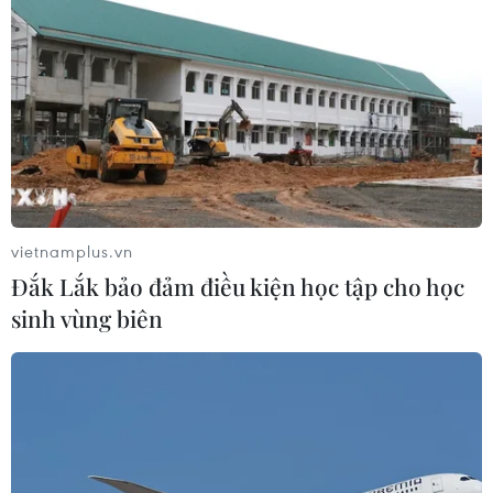
CƠ QUAN CHỦ QUẢN: THÔNG TẤN XÃ VIỆT NAM
Tổng Biên tập: TRẦN TIẾN DUẨN
Phó Tổng Biên tập: NGUYỄN THỊ TÁM, KHÚC THANH
THỦY
vietnamplus.vn
Sở hữu trí tuệ
Quy định sử dụng
Đắk Lắk bảo đảm điều kiện học tập cho học
RSS
Hỗ trợ
sinh vùng biên
Ngôn ngữ
TTXVN
Dịch vụ tin
Quảng cáo
Liên hệ