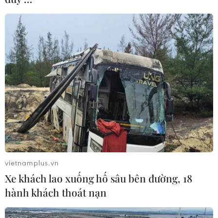
18/09/2021 08:13
Bộ phim “Once upon a bridge in Vietnam” (Ngày xửa
ngày xưa ở Việt Nam) là hành trình tìm về cội nguồn
của François Bibonne và mở ra cánh cửa để người nước
ngoài hiểu hơn về văn hóa Việt Nam.
vietnamplus.vn
Xe khách lao xuống hố sâu bên đường, 18
hành khách thoát nạn