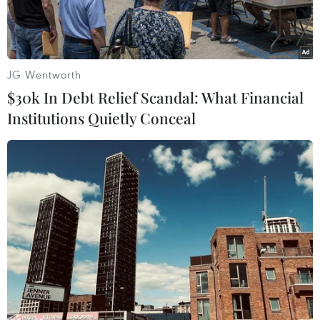
JG Wentworth
$30k In Debt Relief Scandal: What Financial
Institutions Quietly Conceal
Nghệ sỹ Phan Đỗ Phúc. (Nguồn: Cand)
Nghệ sỹ cello tài năng Phan Đỗ Phúc cùng Dàn
nhạc Giao hưởng Việt Nam sẽ trình diễn hai tác
phẩm nổi tiếng của nhà soạn nhạc Antonín
Dvořák trong Chương trình hòa nhạc Toyota