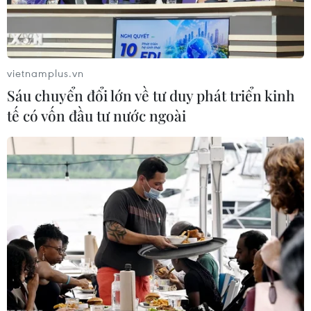
Nhạc trưởng tài ba Lê Phi Phi chỉ huy đêm
vietnamplus.vn
nhạc mừng năm mới 2020
Sáu chuyển đổi lớn về tư duy phát triển kinh
18/12/2019 05:11
tế có vốn đầu tư nước ngoài
Nhạc trưởng tài ba Lê Phi Phi trở về nước chỉ huy đêm
diễn kết thúc mùa diễn sôi động năm 2019 và chào đón
năm mới 2020, diễn ra tối 27-28/12 tại Thành phố Hồ
Chí Minh.