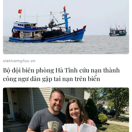
vietnamplus.vn
Bộ đội biên phòng Hà Tĩnh cứu nạn thành
công ngư dân gặp tai nạn trên biển
#Honna Tetsuji
#dàn nhạc giao hưởng
#Antonín Dvořák
#hòa nhạc Toyota
#Phan Đỗ Phúc
TP. Hà Nội