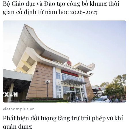
Bộ Giáo dục và Đào tạo công bố khung thời
03/07/2026 06:16
gian cố định từ năm học 2026-2027
Đêm nhạc giao hưởng 'Crescendo'
quy tụ đông đảo nghệ sỹ Việt Nam và
quốc tế
02/07/2026 08:22
Chương trình chính luận nghệ thuật
"ADN - Hành trình nối lại mạch
nguồn"
30/06/2026 15:01
vietnamplus.vn
'Giai điệu vượt thời gian': Không gian
Phát hiện đối tượng tàng trữ trái phép vũ khí
nghệ thuật đề cao quyền tác giả âm
quân dụng
nhạc