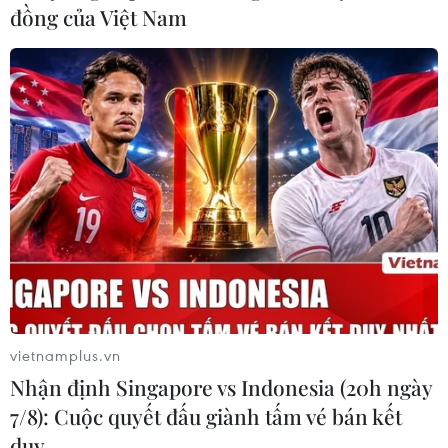
đồng của Việt Nam
gặp một con quỷ.
vietnamplus.vn
Nhận định Singapore vs Indonesia (20h ngày
Nghệ sỹ Pháp khám phá âm nhạc Việt
7/8): Cuộc quyết đấu giành tấm vé bán kết
Nam thông qua phim tài liệu
duy …