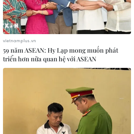
Công ty giấy Rạng Đông ngang nhiên xả
thải trực tiếp ra môi trường
03/02/2021 01:37
Người dân của xã Diên Phước, huyện Diên Khánh
(Khánh Hòa) đã nhiều lần bắt gặp đơn vị này xả thải
vietnamplus.vn
trực tiếp ra môi trường trong thời gian dài nhưng chính
59 năm ASEAN: Hy Lạp mong muốn phát
quyền lại không biết.
triển hơn nữa quan hệ với ASEAN