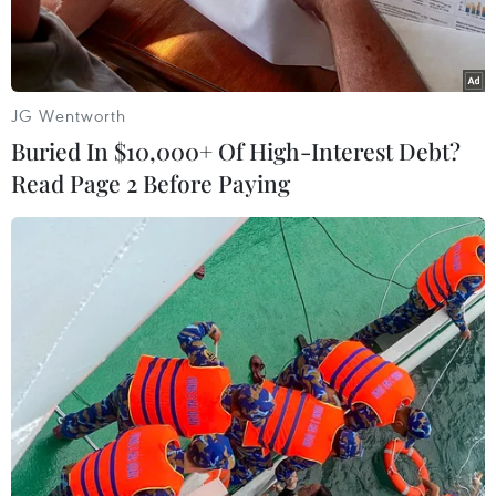
JG Wentworth
Buried In $10,000+ Of High-Interest Debt?
Read Page 2 Before Paying
Nước thải chảy thẳng ra con kênh qua hẻm 11, đường Nguyễn
Gia Thiểu, phường 12, thành phố Vũng Tàu gây ô nhiễm
nghiêm trọng. (Ảnh: Hoàng Nhị/TTXVN)
Hàng chục hộ dân tại hẻm 11, đường Nguyễn
Gia Thiều, tổ 53, khu phố 3, Phường 12, thành