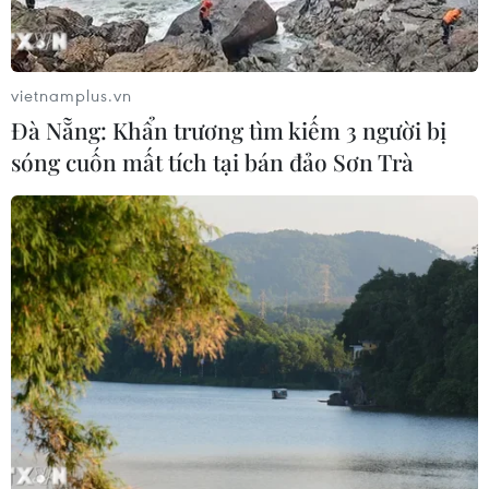
Áp thấp nhiệt đới đổi hướng trên
vùng biển phía Đông khu vực vịnh
Bắc Bộ
vietnamplus.vn
07/08/2026 23:29
Đà Nẵng: Khẩn trương tìm kiếm 3 người bị
sóng cuốn mất tích tại bán đảo Sơn Trà
Campuchia nỗ lực bảo tồn động vật
hoang dã trước nguy cơ tuyệt chủng
07/08/2026 22:45
Áp thấp nhiệt đới trên vịnh Bắc Bộ sẽ
gây ảnh hưởng thế nào tới Việt Nam?
07/08/2026 14:38