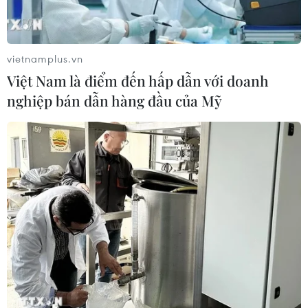
vietnamplus.vn
Việt Nam là điểm đến hấp dẫn với doanh
nghiệp bán dẫn hàng đầu của Mỹ
#Kênh thoát nước
#Bệnh về hô hấp
#Nước thải sinh hoạt
#Ô nhiễm môi trường
#Xử lý nước thải
Bà Rịa - Vũng Tàu
Tp. Hồ Chí Minh