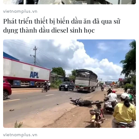
vietnamplus.vn
Theo dõi VietnamPlus
Phát triển thiết bị biến dầu ăn đã qua sử
dụng thành dầu diesel sinh học
TIN LIÊN QUAN
vietnamplus.vn