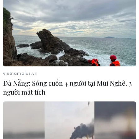
có hiệu quả Luật Bảo vệ môi trường năm 2020.
vietnamplus.vn
Đà Nẵng: Sóng cuốn 4 người tại Mũi Nghê, 3
người mất tích
Hà Nội xóa các điểm ùn ứ rác thải sinh
hoạt ở ngoại thành
31/01/2021 11:11