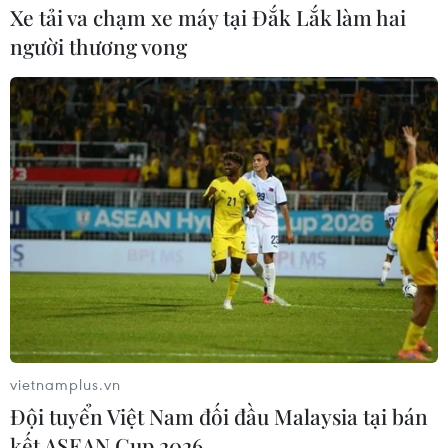
Xe tải va chạm xe máy tại Đắk Lắk làm hai
người thương vong
Kon Tum: Nhà máy nghìn tỷ đồng nhưng
xử lý rác thải thủ công
17/01/2021 03:06
Việc nhà máy xử lý rác có mức đầu tư hơn 1.400 tỷ
đồng nhưng lại xử lý theo kiểu thủ công đã gây ô nhiễm
môi trường khiến người dân bức xúc.
vietnamplus.vn
Đội tuyển Việt Nam đối đầu Malaysia tại bán
kết ASEAN Cup 2026