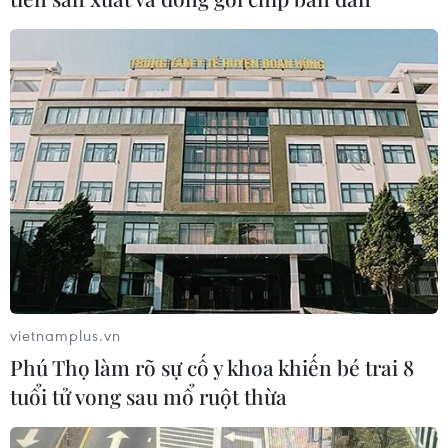
vietnamplus.vn
Phú Thọ làm rõ sự cố y khoa khiến bé trai 8
tuổi tử vong sau mổ ruột thừa