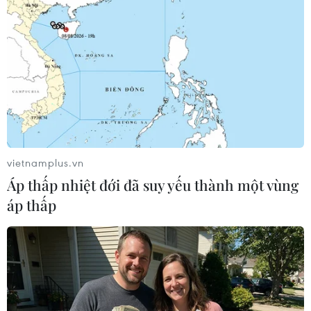
Nước thải chảy ra con kênh chưa được thu gom,
xử lý. Tuyến kênh này thời gian gần đây cũng
mới dừng ở việc nạo vét lòng kênh, xây dựng
hai bên bờ kè, lan can. Vì vậy, tình trạng ô
nhiễm vẫn đã và đang xảy ra.
vietnamplus.vn
Áp thấp nhiệt đới đã suy yếu thành một vùng
áp thấp