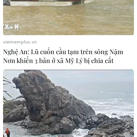
Sơn La công bố tình huống khẩn cấp
về thiên tai với hai xã Muổi Nọi, Nậm
Lầu
08/08/2026 03:53
vietnamplus.vn
Nghệ An: Lũ cuốn cầu tạm trên sông Nậm
Kết luận số 75-KL/TW: Cà Mau chủ
Nơn khiến 3 bản ở xã Mỹ Lý bị chia cắt
động thích ứng với biến đổi khí hậu
08/08/2026 02:53
Quảng Trị quyết tâm bàn giao sớm
mặt bằng Dự án Nhà máy điện gió
LIG-Hướng Hóa 1
08/08/2026 02:33