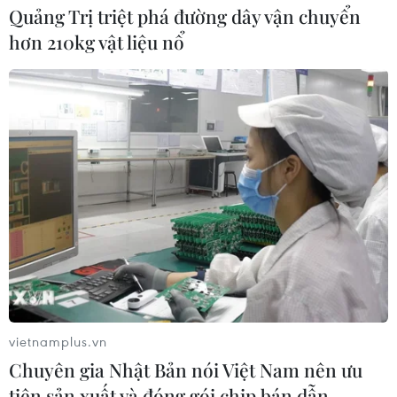
Quảng Trị triệt phá đường dây vận chuyển
hơn 210kg vật liệu nổ
vietnamplus.vn
Chuyên gia Nhật Bản nói Việt Nam nên ưu
tiên sản xuất và đóng gói chip bán dẫn