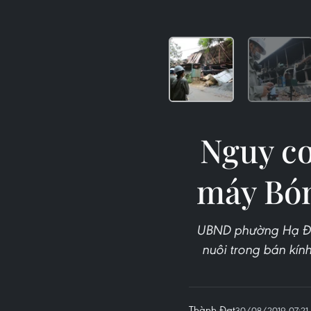
Nguy cơ
máy Bó
UBND phường Hạ Đìn
nuôi trong bán kín
Thành Đạt
30/08/2019 07:21