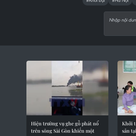
#Khói bụi
#Hà Nội
Hiện trường vụ ghe gỗ phát nổ
Khởi t
trên sông Sài Gòn khiến một
sản tạ