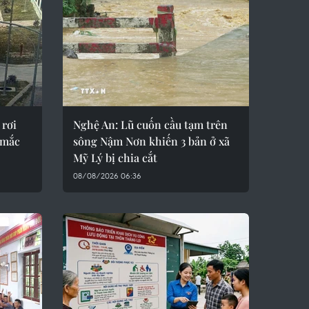
 rơi
Nghệ An: Lũ cuốn cầu tạm trên
ở mắc
sông Nậm Nơn khiến 3 bản ở xã
Mỹ Lý bị chia cắt
08/08/2026 06:36