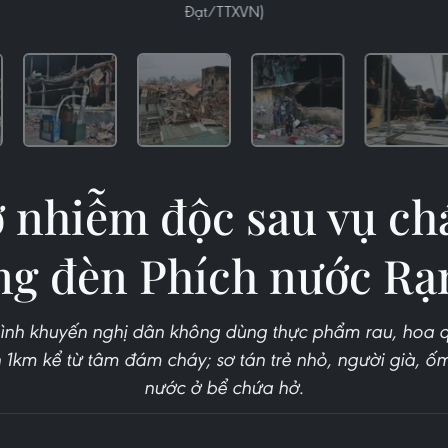
Đạt/TTXVN)
 nhiễm độc sau vụ ch
ng đèn Phích nước Rạ
h khuyến nghị dân không dùng thực phẩm rau, hoa qu
h 1km kể từ tâm đám cháy; sơ tán trẻ nhỏ, người già, 
nước ở bể chứa hở.