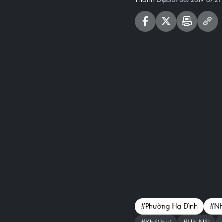
#Phường Hạ Đình
#Nh