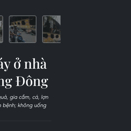
áy ở nhà
ng Đông
ả, gia cầm, cá, lợn
ốm bệnh; không uống