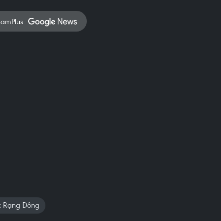
namPlus
c Rạng Đông