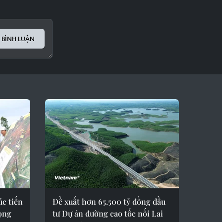
 BÌNH LUẬN
úc tiến
Đề xuất hơn 65.500 tỷ đồng đầu
rọng
tư Dự án đường cao tốc nối Lai