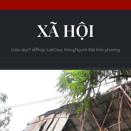
XÃ HỘI
Giáo dục
Y tế
Pháp luật
Giao thông
Người Việt bốn phương