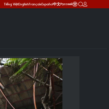
Tiếng Việt
English
Français
Español
中文
Русский