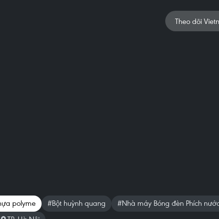
Theo dõi Viet
ựa polyme
#Bột huỳnh quang
#Nhà máy Bóng đèn Phích nướ