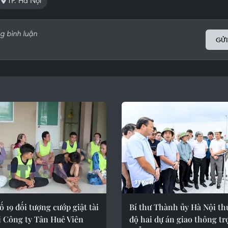
TP. Hà Nội
GỬI
ố 19 đối tượng cướp giật tài
Bí thư Thành ủy Hà Nội th
i Công ty Tân Huê Viên
độ hai dự án giao thông t