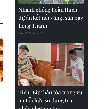
Nhanh chóng hoàn thiện
dự án kết nối vùng, sân bay
Long Thành
06/08/2026 15:07
Tiến "Bịp" hầu tòa trong vụ
án tổ chức sử dụng trái
phép chất ma túy