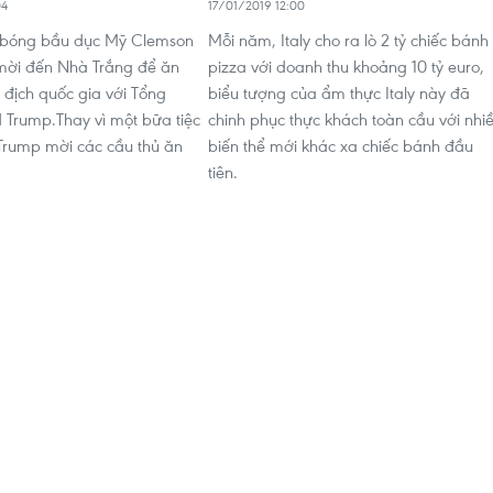
04
17/01/2019 12:00
i bóng bầu dục Mỹ Clemson
Mỗi năm, Italy cho ra lò 2 tỷ chiếc bánh
mời đến Nhà Trắng để ăn
pizza với doanh thu khoảng 10 tỷ euro,
 địch quốc gia với Tổng
biểu tượng của ẩm thực Italy này đã
 Trump.Thay vì một bữa tiệc
chinh phục thực khách toàn cầu với nhi
Trump mời các cầu thủ ăn
biến thể mới khác xa chiếc bánh đầu
.
tiên.