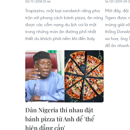
05/11/2018 01:44
16/01/2019 09:
Trapizzino, một loại sandwich riêng pha
Mới đây, độ
trộn với phong cách bánh pizza, ăn nóng
Tigers được 
được các cẩm nang du lịch coi là một
mừng giải vô
trong những món ăn đường phố nhất
thống Donald
thiết du khách phải nếm khi đến Italy.
xa hoa, ông 
đồ ăn nhanh
Dân Nigeria thi nhau đặt
bánh pizza từ Anh để 'thể
hiện đẳng cấp'