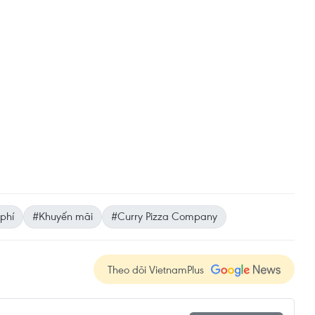
phí
#Khuyến mãi
#Curry Pizza Company
Theo dõi VietnamPlus