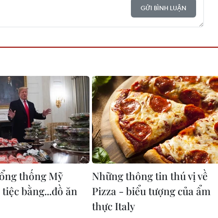
GỬI BÌNH LUẬN
ổng thống Mỹ
Những thông tin thú vị về
 tiệc bằng...đồ ăn
Pizza - biểu tượng của ẩm
thực Italy