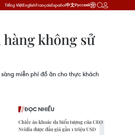
Tiếng Việt
English
Français
Español
中文
Русский
h hàng không sử
 sàng miễn phí đồ ăn cho thực khách
ĐỌC NHIỀU
Chiếc áo khoác da biểu tượng của CEO
Nvidia được đấu giá gần 1 triệu USD