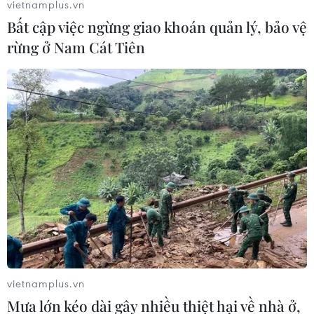
vietnamplus.vn
lãnh thổ một cách hòa bình
Bất cập việc ngừng giao khoán quản lý, bảo vệ
27/06/2017 02:49
rừng ở Nam Cát Tiên
Tổng thống Mỹ Donald Trump và Thủ tướng Ấn Độ
Narendra Modi đã “kêu gọi tất cả các nước giải quyết
tranh chấp lãnh thổ và tranh chấp trên biển một cách
hòa bình, phù hợp với luật pháp quốc tế."
vietnamplus.vn
Mưa lớn kéo dài gây nhiều thiệt hại về nhà ở,