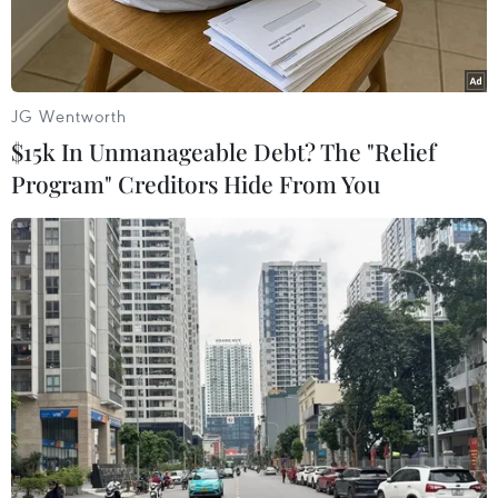
JG Wentworth
$15k In Unmanageable Debt? The "Relief
Program" Creditors Hide From You
Phó Tổng thống Mỹ Mike Pence. (Nguồn: AFP/TTXVN)
Ngày 27/6, Phó Tổng thống Mỹ Mike Pence đã
đề cao cuộc gặp đầu tiên giữa Tổng thống
Donald Trump và Thủ tướng Ấn Độ Narendra
Modi là mang tính “lịch sử và hữu ích.”
Phát biểu tại Hội đồng Kinh doanh Mỹ-Ấn Độ