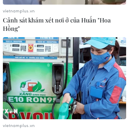
vietnamplus.vn
Cảnh sát khám xét nơi ở của Huấn "Hoa
Hồng"
CƠ QUAN CHỦ QUẢN: THÔNG TẤN XÃ VIỆT NAM
Tổng Biên tập: TRẦN TIẾN DUẨN
Phó Tổng Biên tập: NGUYỄN THỊ TÁM, KHÚC THANH
THỦY
Sở hữu trí tuệ
Quy định sử dụng
RSS
Hỗ trợ
Ngôn ngữ
TTXVN
Dịch vụ tin
Quảng cáo
Liên hệ
vietnamplus.vn