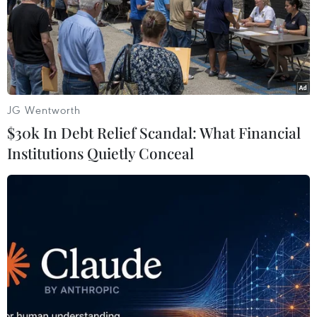
JG Wentworth
$30k In Debt Relief Scandal: What Financial
Institutions Quietly Conceal
Chuyến thăm của Thủ tướng Ấn Độ tới Mỹ
giúp định hình quan hệ
26/06/2017 08:32
Việc hai nhà lãnh đạo sẽ cùng nhau ăn tối là một tín
hiệu cho thấy Mỹ coi trọng mối quan hệ song phương
này, và đây có thể sẽ là tiền đề để 2 tổng thống xây
dựng nền tảng cho mối quan hệ về sau.