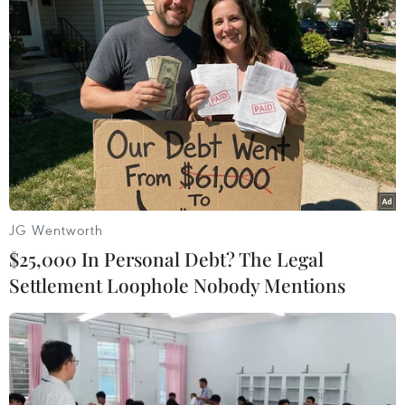
#Plus
Ấn Độ
Mỹ
Theo dõi VietnamPlus
JG Wentworth
TIN LIÊN QUAN
$25,000 In Personal Debt? The Legal
Settlement Loophole Nobody Mentions