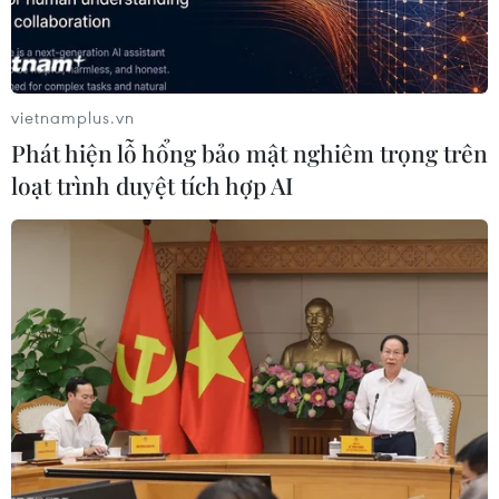
vietnamplus.vn
Phát hiện lỗ hổng bảo mật nghiêm trọng trên
loạt trình duyệt tích hợp AI
Mỹ-Ấn Độ cam kết thúc đẩy quan hệ song
phương trên nhiều lĩnh vực
27/06/2017 01:23