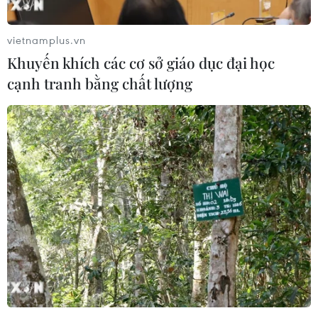
Tổng thống Donald Trump cho biết ông và Thủ tướng Ấn
Độ Modi đã có cuộc hội đàm hiệu quả khi tìm được
vietnamplus.vn
tiếng nói chung đối với nhiều vấn đề cùng quan tâm.
Khuyến khích các cơ sở giáo dục đại học
cạnh tranh bằng chất lượng
Mỹ-Ấn Độ kêu gọi giải quyết tranh chấp