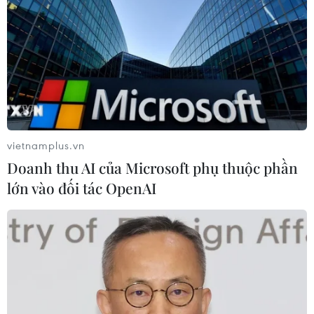
hồi quốc tịch quy mô lớn
04/08/2026 06:14
Trưng bày tư liệu “Chủ tịch Hồ Chí
Minh - Tổng tư lệnh Fidel Castro:
Nghĩa tình son sắt đặc biệt"
vietnamplus.vn
04/08/2026 06:06
Doanh thu AI của Microsoft phụ thuộc phần
lớn vào đối tác OpenAI
Mỹ bắt đầu áp dụng chính sách ký
quỹ thị thực mới, ảnh hưởng tới hàng
chục nước
04/08/2026 01:25
25 bang của Mỹ kiện chính quyền