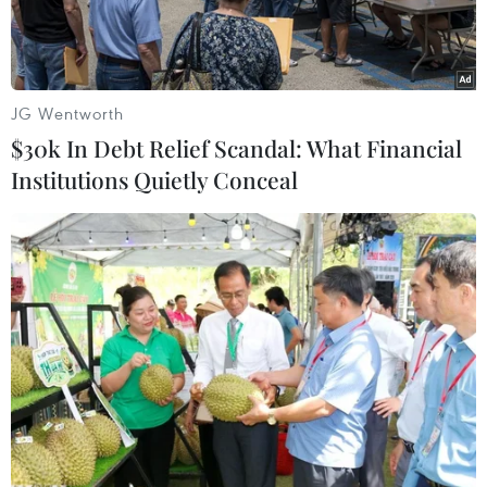
JG Wentworth
$30k In Debt Relief Scandal: What Financial
Institutions Quietly Conceal
Thủ tướng Nhật Bản Shinzo Abe (phải) đã có cuộc hội đàm với
Tổng thống Nga Vladimir Putin. (Nguồn: AFP/TTXVN)
Ngày 15/12, Tổng thống Nga Vladimir Putin
đang ở thăm Nhật Bản đã có cuộc hội đàm với
Thủ tướng nước chủ nhà Shinzo Abe, trong đó
bàn về khả năng tiến hành các hoạt động khai