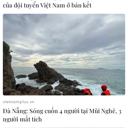
của đội tuyển Việt Nam ở bán kết
Tổng thống Putin ghi nhận chuyển biến
rõ rệt trong quan hệ Nga-Nhật
15/12/2016 11:12
Tổng thống Nga Vladimir Putin bày tỏ hy vọng các cuộc
hội đàm trong khuôn khổ chuyến thăm kéo dài 2 ngày
của ông tới Nhật Bản sẽ đóng góp đáng kể cho sự phát
triển các mối quan hệ Moskva-Tokyo.
vietnamplus.vn
Đà Nẵng: Sóng cuốn 4 người tại Mũi Nghê, 3
người mất tích