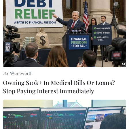
#Tiều Tiên
#Crimea
Nga
Nhật Bản
Theo dõi VietnamPlus
JG Wentworth
TIN LIÊN QUAN
Owning $10k+ In Medical Bills Or Loans?
Stop Paying Interest Immediately