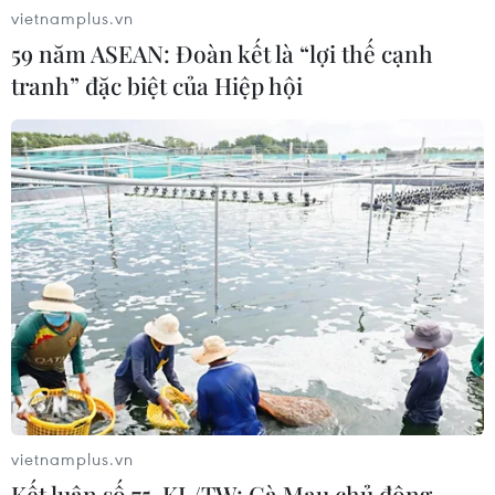
Xem thêm
vietnamplus.vn
59 năm ASEAN: Đoàn kết là “lợi thế cạnh
tranh” đặc biệt của Hiệp hội
CƠ QUAN CHỦ QUẢN: THÔNG TẤN XÃ VIỆT NAM
Tổng Biên tập: TRẦN TIẾN DUẨN
Phó Tổng Biên tập: NGUYỄN THỊ TÁM, KHÚC THANH
THỦY
Sở hữu trí tuệ
Quy định sử dụng
RSS
Hỗ trợ
Ngôn ngữ
TTXVN
vietnamplus.vn
Dịch vụ tin
Quảng cáo
Kết luận số 75-KL/TW: Cà Mau chủ động