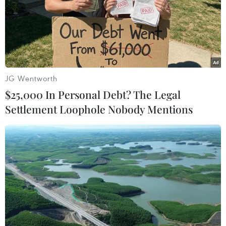
JG Wentworth
$25,000 In Personal Debt? The Legal
Settlement Loophole Nobody Mentions
Cộng đồng quốc tế nỗ lực cứu vãn thỏa
thuận ngừng bắn ở Aleppo
15/12/2016 00:02
Trong ngày 14/12, các nước liên quan đã có những hoạt
động ngoại giao con thoi nhằm cứu vãn thỏa thuận mở
lối thoát cho dân thường và lực lượng đối lập tại
Aleppo.