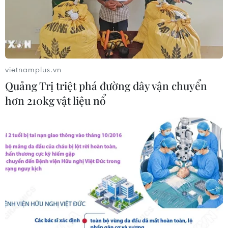
Tổng Bí thư, Chủ tịch nước Tô Lâm
sẽ thăm cấp Nhà nước tới Australia và
New Zealand
06/08/2026 04:30
vietnamplus.vn
Quảng Trị triệt phá đường dây vận chuyển
Mỹ phát tín hiệu ủng hộ ổn định
hơn 210kg vật liệu nổ
đồng won của Hàn Quốc
05/08/2026 23:26
Nhật Bản: Nội các thông qua chính
sách giảm thuế tiêu thụ thực phẩm
xuống 1%
05/08/2026 15:30