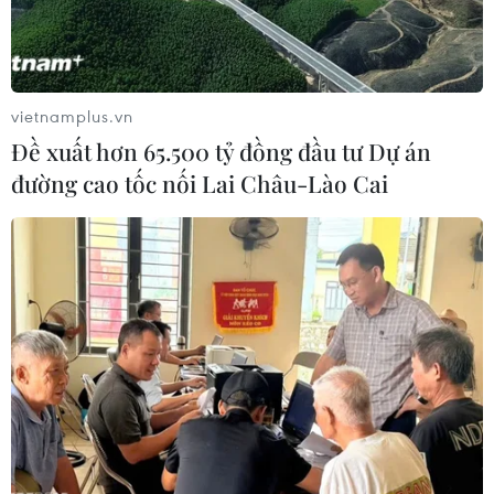
vietnamplus.vn
Đề xuất hơn 65.500 tỷ đồng đầu tư Dự án
đường cao tốc nối Lai Châu-Lào Cai
Lãnh đạo Nhật Bản và Nga sẽ tập trung
thảo luận vấn đề lãnh thổ
15/12/2016 04:49