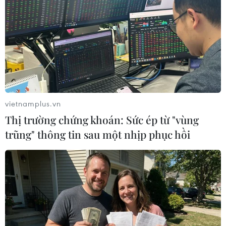
Nga, Nhật có thể tuyên bố cùng hoạt động
kinh tế ở đảo tranh chấp
vietnamplus.vn
13/12/2016 14:34
Thị trường chứng khoán: Sức ép từ "vùng
Trong chuyến thăm Nhật Bản từ ngày 15-16/12 tới đây,
trũng" thông tin sau một nhịp phục hồi
Tổng thống Nga Vladimir Putin và Thủ tướng Nhật Bản
Shinzo Abe có thể ra tuyên bố về hoạt động kinh doanh
chung tại quần đảo tranh chấp.