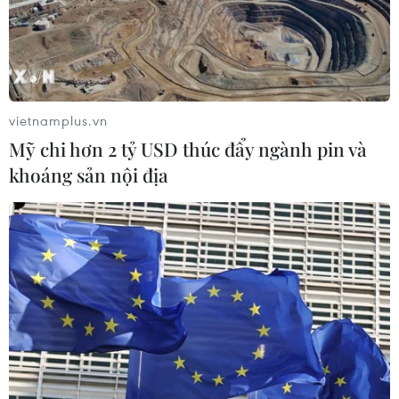
vietnamplus.vn
Mỹ chi hơn 2 tỷ USD thúc đẩy ngành pin và
khoáng sản nội địa