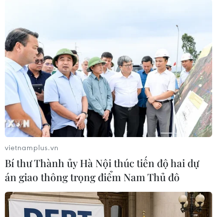
(TTXVN/Vietnam+)
vietnamplus.vn
Bí thư Thành ủy Hà Nội thúc tiến độ hai dự
án giao thông trọng điểm Nam Thủ đô
#Du lịch Nhật Bản
#Vladimir Putin
#Shinzo Abe
#Đảo tranh chấp
#Hội đàm
#Sergei Lavrov