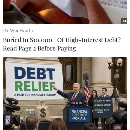
Washington.
JG Wentworth
Buried In $10,000+ Of High-Interest Debt?
Read Page 2 Before Paying
Tổng thống Mỹ Joe Biden cùng phu nhân Jill Biden. (Ảnh:
AFP/TTXVN)
Nhiều nước châu Á và Nam Mỹ đã gửi những
lời chúc đến tân Tổng thống Mỹ Joe Biden, bày