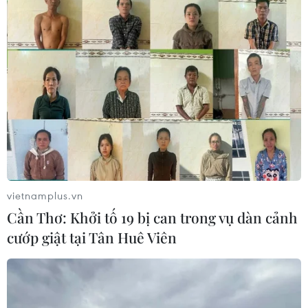
Chính quyền Biden chỉ trích Trung Quốc
trừng phạt các cựu quan chức
21/01/2021 05:43
Người phát ngôn của NSC trong chính quyền mới cho
rằng việc Trung Quốc áp đặt các biện pháp trừng phạt
vào ngày tân Tổng thống Biden nhậm chức dường như
là nhằm "chia rẽ đảng phái" ở Mỹ.
vietnamplus.vn
Cần Thơ: Khởi tố 19 bị can trong vụ dàn cảnh
cướp giật tại Tân Huê Viên