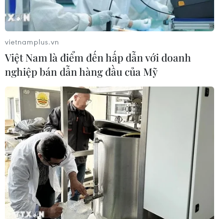
vietnamplus.vn
Việt Nam là điểm đến hấp dẫn với doanh
nghiệp bán dẫn hàng đầu của Mỹ
Nội dung lời tuyên thệ của Tổng
thống đắc cử Mỹ Joe Biden
21/01/2021 04:05
Trong Hiến pháp Mỹ, nghi lễ tuyên thệ của tân tổng
thống được thực hiện vào lúc 12 giờ trưa, theo truyền
thống là trước chủ tịch Tối Cao Pháp Viện.