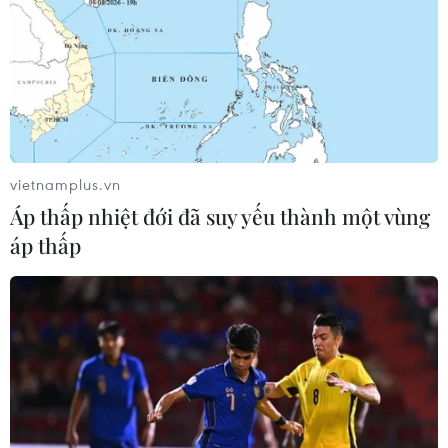
#Tổng thống
#Joe Biden
#Hợp tác
#Chính quyền mới
#Nhậm chức
#Quan hệ đồng minh
Mỹ
Theo dõi VietnamPlus
vietnamplus.vn
Áp thấp nhiệt đới đã suy yếu thành một vùng
áp thấp
TIN LIÊN QUAN