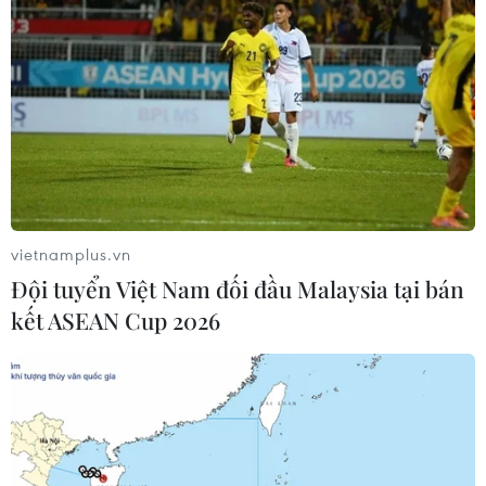
gửi thông điệp chúc mừng Tổng thống thứ 46
của nước Mỹ./.
(TTXVN/Vietnam+)
vietnamplus.vn
Đội tuyển Việt Nam đối đầu Malaysia tại bán
kết ASEAN Cup 2026