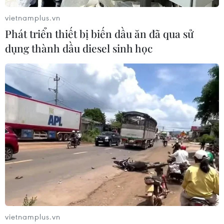
vietnamplus.vn
Phát triển thiết bị biến dầu ăn đã qua sử
dụng thành dầu diesel sinh học
Thêm nhiều lãnh đạo thế giới chúc mừng
tân Tổng thống Mỹ Joe Biden
21/01/2021 03:57
vietnamplus.vn