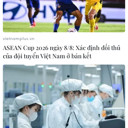
vietnamplus.vn
ASEAN Cup 2026 ngày 8/8: Xác định đối thủ
của đội tuyển Việt Nam ở bán kết
Khoảnh khắc ông Joe Biden tuyên
thệ nhậm chức Tổng thống Mỹ
21/01/2021 03:39
Rất nhiều cựu nguyên thủ cùng gia đình đã có mặt tại lễ
nhậm chức của ông Biden, trong đó có các cựu Tổng
thống Barack Obama, Bill Clinton và George W.Bush.