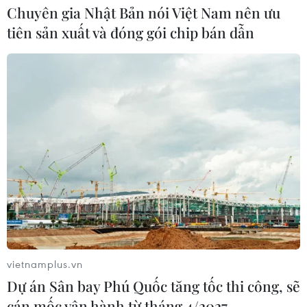
Chuyên gia Nhật Bản nói Việt Nam nên ưu
tiên sản xuất và đóng gói chip bán dẫn
TIN CÙNG CHUYÊN MỤC
Thượng viện Mỹ thông qua luật ngân
sách tránh nguy cơ chính phủ đóng
cửa
08/08/2026 13:31
Thượng viện Mỹ thông qua dự luật
trừng phạt Nga
08/08/2026 03:50
vietnamplus.vn
Dự án Sân bay Phú Quốc tăng tốc thi công, sẽ
cán mốc vận hành từ tháng 4/2027