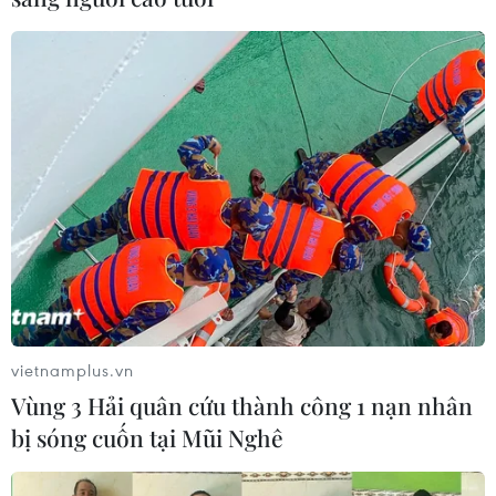
thống và Phó Tổng thống Hoa Kỳ
21/01/2021 05:10
Nhân dịp ngài Joseph R. Biden Jr. nhậm chức Tổng
thống thứ 46 của Hợp chúng quốc Hoa Kỳ, Tổng Bí thư,
Chủ tịch nước Nguyễn Phú Trọng và Thủ tướng Nguyễn
Xuân Phúc đã đồng gửi điện chúc mừng.
vietnamplus.vn
Vùng 3 Hải quân cứu thành công 1 nạn nhân
bị sóng cuốn tại Mũi Nghê