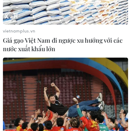
vietnamplus.vn
Giá gạo Việt Nam đi ngược xu hướng với các
nước xuất khẩu lớn
Ô nhiễm chất thải nhựa, túi nilon
trở thành vấn nạn quốc gia
09/06/2018 22:16
Tại Việt Nam, có khoảng 8-12% tổng lượng chất thải rắn
thải ra mỗi ngày là chất thải nhựa, túi nilon gây ô nhiễm
môi trường đất, nước và không khí nghiêm trọng, trở
thành vấn nạn quốc gia.