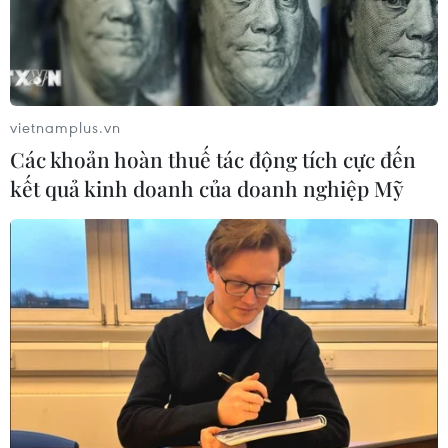
vietnamplus.vn
Các khoản hoàn thuế tác động tích cực đến
kết quả kinh doanh của doanh nghiệp Mỹ
TIN CÙNG CHUYÊN MỤC
Cháy rừng nghiêm trọng tại Canada,
cảnh báo lũ quét ở Đông Nam nước
Mỹ