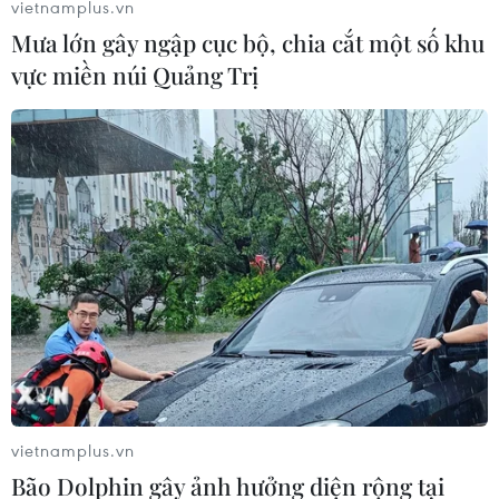
động vật biển có vú.
vietnamplus.vn
Mưa lớn gây ngập cục bộ, chia cắt một số khu
vực miền núi Quảng Trị
vietnamplus.vn
Bão Dolphin gây ảnh hưởng diện rộng tại