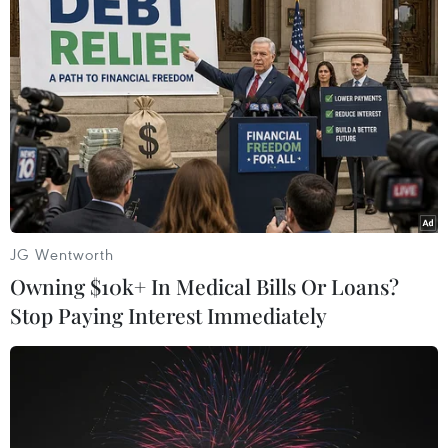
TIN LIÊN QUAN
JG Wentworth
Owning $10k+ In Medical Bills Or Loans?
Stop Paying Interest Immediately
Bài 1: Báo động ‘ô nhiễm trắng’ từ thói