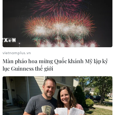
quen tiêu dùng túi nilon
08/06/2018 08:05
Tình trạng lạm dụng quá mức túi nilon hiện nay của Việt
Nam đã khiến ô nhiễm rác thải thựa, túi nilon lên tới
mức "khủng khiếp," trở thành vấn nạn quốc gia đưa Việt
Nam đối mặt với "ô nhiễm trắng."
vietnamplus.vn
Màn pháo hoa mừng Quốc khánh Mỹ lập kỷ
lục Guinness thế giới