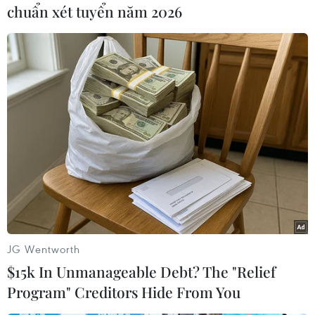
ảnh mổ xác một con cá voi tìm thấy gần lãnh
chuẩn xét tuyển năm 2026
hải với Malaysia và phát hiện 80 túi rác nhựa
trong dạ dày con cá voi này.
Thái Lan là một trong những nước tiêu thụ đồ
nhựa nhiều nhất thế giới. Theo báo cáo của Tổ
chức Bảo vệ Đại dương (Ocean Conservancy)
năm 2015, hơn một nửa trong số 8 triệu tấn rác
thải nhựa được đổ xuống các đại dương của thế
giới mỗi năm là từ 5 nước châu Á, trong đó có
Trung Quốc và một số nước ASEAN./.
(TTXVN/Vietnam+)
JG Wentworth
$15k In Unmanageable Debt? The "Relief
Program" Creditors Hide From You