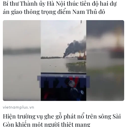
Bí thư Thành ủy Hà Nội thúc tiến độ hai dự
án giao thông trọng điểm Nam Thủ đô
Sở hữu trí tuệ
Quy định sử dụng
RSS
Hỗ trợ
Ngôn ngữ
TTXVN
Dịch vụ tin
Quảng cáo
Liên hệ
Giấy phép số: 1374/GP-BTTTT do Bộ Thông tin và Truyền thông
cấp ngày 11/9/2008.
Quảng cáo: Phó TBT Nguyễn Thị Tám: 093.5958688, Email:
tamvna@gmail.com
vietnamplus.vn
Điện thoại: (024) 39411349 - (024) 39411348, Fax: (024)
Hiện trường vụ ghe gỗ phát nổ trên sông Sài
39411348
Gòn khiến một người thiệt mạng