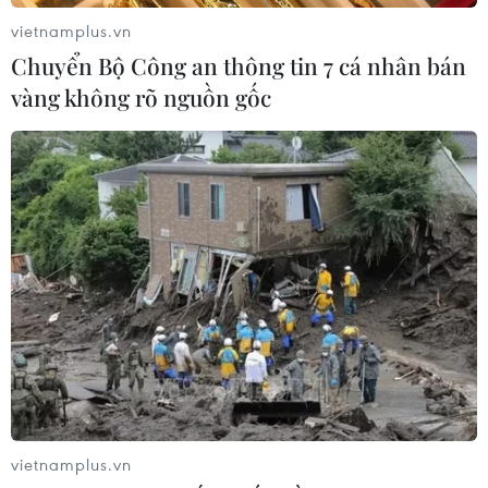
vietnamplus.vn
Nhật Bản: Sạt lở đất khiến gần 400
Chuyển Bộ Công an thông tin 7 cá nhân bán
du khách mắc kẹt
vàng không rõ nguồn gốc
09/08/2026 03:52
Khủng hoảng nắng nóng đẩy 34 tỉnh
của Pháp vào mức nguy cơ cháy
rừng cao
08/08/2026 23:59
Thời tiết ngày 9/8: Bắc Bộ và Trung
Bộ ngày nắng nóng, Nam Bộ có mưa
dông
08/08/2026 23:08
vietnamplus.vn