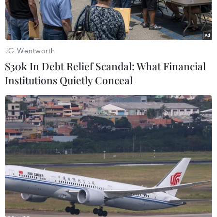
JG Wentworth
$30k In Debt Relief Scandal: What Financial
Institutions Quietly Conceal
(Ảnh minh họa: One Green Planet)
Những hình ảnh gây sửng sốt về những mảnh
nhựa, dây cao su và các chất thải khác được tìm
thấy trong dạ dày một con rùa xanh tại Thái Lan
đã cho thấy sự nghiêm trọng của vấn đề rác thải