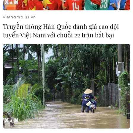
vietnamplus.vn
Truyền thông Hàn Quốc đánh giá cao đội
tuyển Việt Nam với chuỗi 22 trận bất bại
Liên hợp quốc kêu gọi chấm dứt nạn ô
nhiễm rác thải lan ra biển
09/06/2018 02:38
Đất liền là thủ phạm gây ra 80% ô nhiễm trên biển,
trong đó có khoảng 8 triệu tấn rác thải nhựa được đổ ra
biển mỗi năm, hủy hoại 1 triệu con chim biển và 100.000