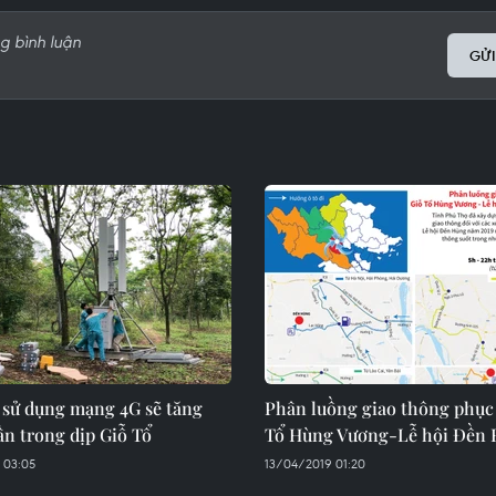
GỬI
 sử dụng mạng 4G sẽ tăng
Phân luồng giao thông phục
lần trong dịp Giỗ Tổ
Tổ Hùng Vương-Lễ hội Đền
 03:05
13/04/2019 01:20