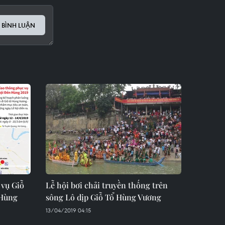
 BÌNH LUẬN
 vụ Giỗ
Lễ hội bơi chải truyền thống trên
 Hùng
sông Lô dịp Giỗ Tổ Hùng Vương
13/04/2019 04:15