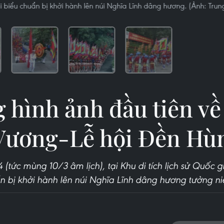
 biểu chuẩn bị khởi hành lên núi Nghĩa Lĩnh dâng hương. (Ảnh: Tru
 hình ảnh đầu tiên về 
Vương-Lễ hội Đền Hùn
(tức mùng 10/3 âm lịch), tại Khu di tích lịch sử Quốc 
ẩn bị khởi hành lên núi Nghĩa Lĩnh dâng hương tưởng n