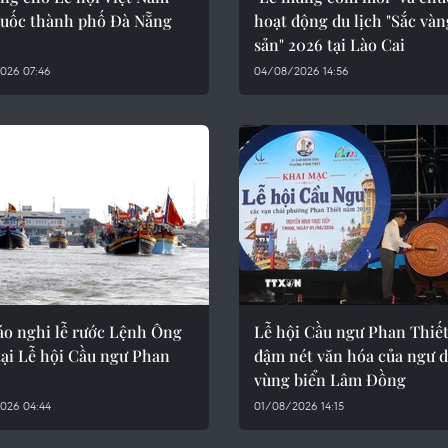
uốc thành phố Đà Nẵng
hoạt động du lịch "Sắc vàn
sản" 2026 tại Lào Cai
026 07:46
04/08/2026 14:56
áo nghi lễ rước Lệnh Ông
Lễ hội Cầu ngư Phan Thiế
tại Lễ hội Cầu ngư Phan
đậm nét văn hóa của ngư 
vùng biển Lâm Đồng
026 04:44
01/08/2026 14:15