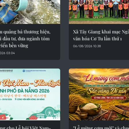
u quảng bá thương hiệu,
Xã Tây Giang khai mạc Ng
i đầu tư, đưa ngành tôm
văn hóa Cơ Tu lần thứ 1
riển bền vững
06/08/2026 10:38
026 03:04
àng cho Lễ hội Việt Nam-
"Lễ mừng cơm mới" và chu