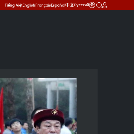
Tiếng Việt
English
Français
Español
中文
Русский