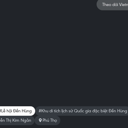
Theo dõi Viet
#Lễ hội Đền Hùng
#Khu di tích lịch sử Quốc gia đặc biệt Đền Hùng
yễn Thị Kim Ngân
Phú Thọ