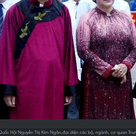
h Quốc Hội Nguyễn Thị Kim Ngân,đại diện các bộ, ngành, cơ quan Tru