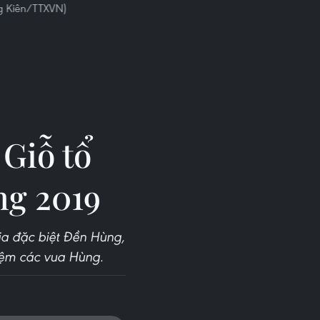
ng Kiên/TTXVN)
Giỗ tổ
g 2019
gia đặc biệt Đền Hùng,
iệm các vua Hùng.