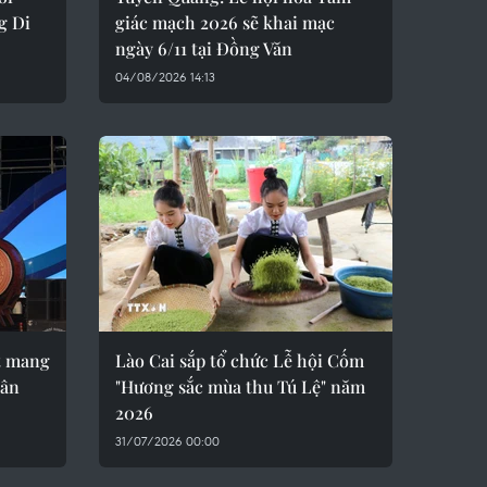
g Di
giác mạch 2026 sẽ khai mạc
ngày 6/11 tại Đồng Văn
04/08/2026 14:13
t mang
Lào Cai sắp tổ chức Lễ hội Cốm
dân
"Hương sắc mùa thu Tú Lệ" năm
2026
31/07/2026 00:00