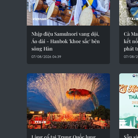
Nhịp điệu Samulnori vang dội,
Cà Ma
Áo dài - Hanbok 'khoe sắc' bên
kết nố
sông Hàn
phát t
07/08/2026 04:39
07/08/2
Làng cổ tại Trung Quốc lung
Sẵn s