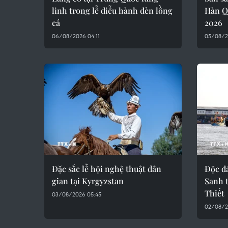
linh trong lễ diễu hành đèn lồng
Hàn Q
cá
2026
06/08/2026 04:11
05/08/2
Đặc sắc lễ hội nghệ thuật dân
Độc đ
gian tại Kyrgyzstan
Sanh 
Thiết
03/08/2026 05:45
02/08/2