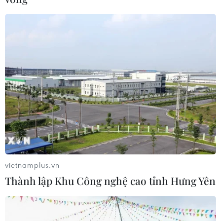
Đặc phái viên Mỹ thăm Hàn Quốc thúc
đẩy hủy bỏ hạt nhân Triều Tiên
19/12/2018 00:01
Ông Biegun và ông Lee Do-hoon sẽ đồng chủ trì kỳ họp
thứ ba của nhóm công tác chung, vốn đi vào hoạt động
hồi tháng 11 vừa qua nhằm hỗ trợ hợp tác có hiệu quả
vietnamplus.vn
về vấn đề Triều Tiên.
Thành lập Khu Công nghệ cao tỉnh Hưng Yên