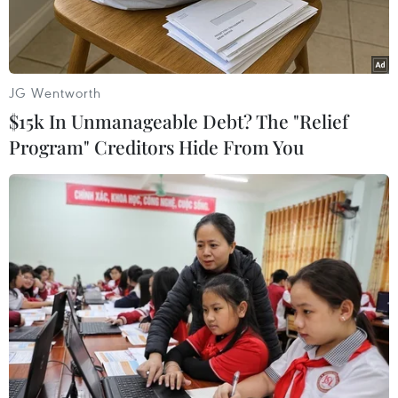
JG Wentworth
$15k In Unmanageable Debt? The "Relief
Program" Creditors Hide From You
Tổng thống Mỹ Donald Trump (phải) và nhà lãnh đạo Triều Tiên
Kim Jong-un tại Hội nghị thượng đỉnh Mỹ- Triều ở Singapore
ngày 12/6. (Nguồn: AFP/TTXVN)
Theo trang mạng eastasiaforum.org, nhà lãnh
đạo Triều Tiên Kim Jong-un đã có một sự thay
đổi đầy ấn tượng vào tháng 1/2018. Từ việc liên