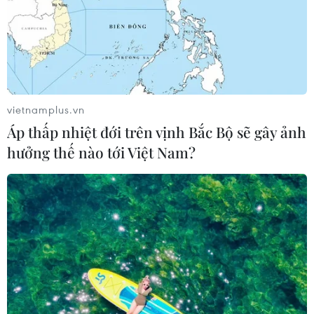
Đặc phái viên Mỹ về Triều Tiên Stephen Biegun đã đến
thăm Khu phi quân sự (DMZ) chia cắt hai miền Triều
Tiên, nơi hai bên gần đây đã phá hủy các trạm gác để
giảm căng thẳng quân sự dọc biên giới..
vietnamplus.vn
Áp thấp nhiệt đới trên vịnh Bắc Bộ sẽ gây ảnh
hưởng thế nào tới Việt Nam?