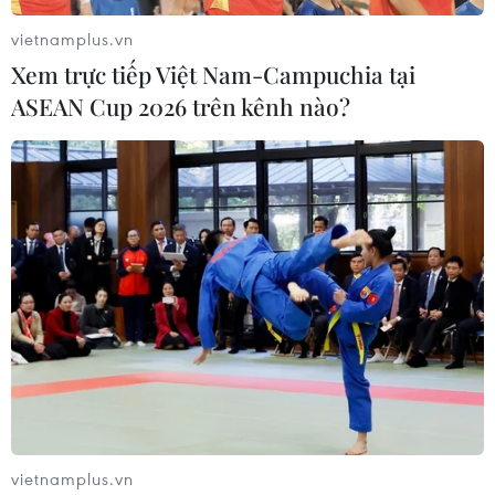
vietnamplus.vn
Xem trực tiếp Việt Nam-Campuchia tại
ASEAN Cup 2026 trên kênh nào?
#Camera
#Kim Jong-un
#Mỹ-Triều Tiên
#Tình hình Triều Tiên
#Lãnh đạo Triều Tiên
#Panmunjom
#Tin bán
#Tin nóng
#Tin mới
vietnamplus.vn
#Tin thời sự
#Thời sự hôm nay
#Thời sự trong ngày