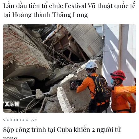
Lần đầu tiên tổ chức Festival Võ thuật quốc tế
#VietnamPlus
Triều Tiên
tại Hoàng thành Thăng Long
Theo dõi VietnamPlus
TIN LIÊN QUAN
vietnamplus.vn
Sập công trình tại Cuba khiến 2 người tử
vong