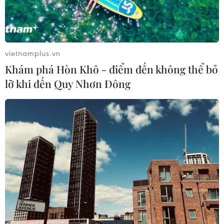
Dự báo thế giới 2019: Giới chuyên gia
đánh giá những nguy cơ tiềm ẩn
27/12/2018 04:21
vietnamplus.vn
Theo thăm dò ý kiến của 500 chính trị gia, chuyên gia
Khám phá Hòn Khô - điểm đến không thể bỏ
và các nhà khoa học của Mỹ đã nêu lên 30 điểm căng
lỡ khi đến Quy Nhơn Đông
thẳng trên thế giới có nguy cơ cao dẫn đến xung đột
nghiêm trọng trong năm 2019.