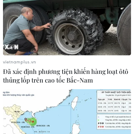
toàn.
vietnamplus.vn
Đã xác định phương tiện khiến hàng loạt ôtô
thủng lốp trên cao tốc Bắc-Nam
Đặc phái viên Mỹ về Triều Tiên thăm khu
phi quân sự DMZ
20/12/2018 07:18