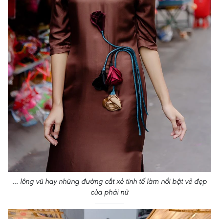
… lông vũ hay những đường cắt xẻ tinh tế làm nổi bật vẻ đẹp
của phái nữ