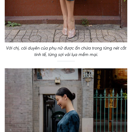
Với chị, cái duyên của phụ nữ được ấn chứa trong từng nét cắt
tinh tế, từng sợi vải lụa mềm mại.