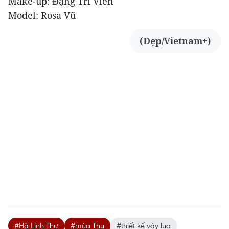
Make-up: Đặng Trí Viễn
Model: Rosa Vũ
(Đẹp/Vietnam+)
#Hà Linh Thư
#mùa Thu
#thiết kế váy lụa