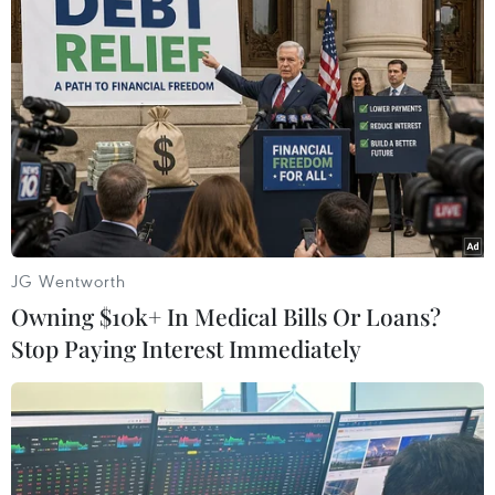
Nigeria bị bắt cóc từ 3 năm trước
06/05/2017 23:53
Nhóm khủng bố Boko Haram ngày 6/5 đã trả tự do cho
ít nhất 80 nữ sinh ở thị trấn Chibok, bang Borno phía
Đông Bắc Nigeria, sau 3 năm bị nhóm khủng bố trên
bắt cóc.
JG Wentworth
Owning $10k+ In Medical Bills Or Loans?
Stop Paying Interest Immediately