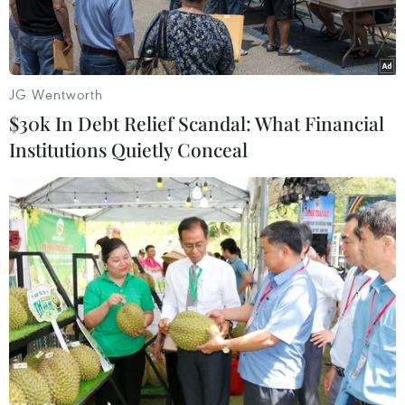
JG Wentworth
$30k In Debt Relief Scandal: What Financial
Institutions Quietly Conceal
Các tay súng Boko Haram. (Nguồn: Her Campus)
Trong một cuộc tấn công thực hiện sáng 23/6,
cảnh sát bí mật của Nigeria đã bắt giữ hai người
được cho là chỉ huy của nhóm khủng bố Boko
Haram.
Ông Tony Opuiyo, người phát ngôn của lực
lượng cảnh sát bí mật cho biết, hai nghi phạm