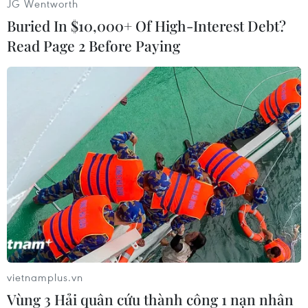
mạng và khiến 2,3 triệu người khác ở Nigeria
JG Wentworth
phải đi tị nạn kể từ cuộc nổi dậy năm 2009./.
Buried In $10,000+ Of High-Interest Debt?
Read Page 2 Before Paying
(Vietnam+)
vietnamplus.vn
Vùng 3 Hải quân cứu thành công 1 nạn nhân
#Thiết bị an ninh
#Nigeria
#Cảnh sát bí mật