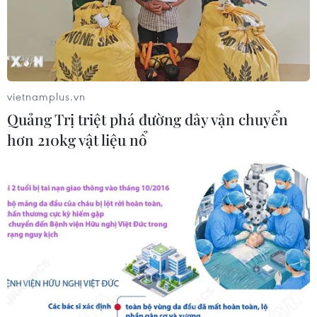
22/07/2026 06:02
Xem thêm
vietnamplus.vn
Quảng Trị triệt phá đường dây vận chuyển
hơn 210kg vật liệu nổ
CƠ QUAN CHỦ QUẢN: THÔNG TẤN XÃ VIỆT NAM
Tổng Biên tập: TRẦN TIẾN DUẨN
Phó Tổng Biên tập: NGUYỄN THỊ TÁM, KHÚC THANH
THỦY
Sở hữu trí tuệ
Quy định sử dụng
RSS
Hỗ trợ