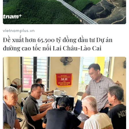
vietnamplus.vn
Đề xuất hơn 65.500 tỷ đồng đầu tư Dự án
đường cao tốc nối Lai Châu-Lào Cai
Đánh bom liều chết tại Đông Bắc Nigeria,
20 người thiệt mạng
19/06/2017 23:14
Vụ tấn công thứ nhất do 2 người phụ nữ tiến hành, song
lực lượng an ninh đã kịp chặn kẻ tấn công vào trong trại
tị nạn; 2 kẻ đánh bom còn lại đã kích nổ khối thuốc
trong người làm 16 người thiệt mạng.