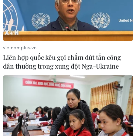
vietnamplus.vn
Liên hợp quốc kêu gọi chấm dứt tấn công
dân thường trong xung đột Nga-Ukraine
TIN CÙNG CHUYÊN MỤC
Thưởng vượt kế hoạch: động lực còn