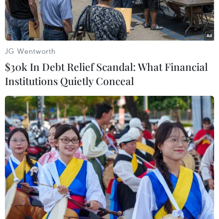
JG Wentworth
$30k In Debt Relief Scandal: What Financial
Institutions Quietly Conceal
(Nguồn: Panorama Offshore)
Ngày 9/12, Tập đoàn Dầu khí quốc gia Brazil
(Petrobras) thông báo sẽ đầu tư 84 tỷ USD vào
hoạt động khai thác, sản xuất dầu khí và năng