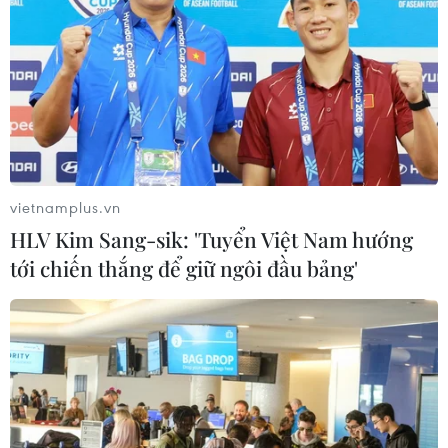
Gia Lai chấp thuận hai dự án chăn
nuôi công nghệ cao trị giá hơn 3.600
tỷ đồng
05/08/2026 06:29
Walt Disney đồng ý bán 50% cổ phần
với giá 1,2 tỷ USD
vietnamplus.vn
05/08/2026 04:26
HLV Kim Sang-sik: 'Tuyển Việt Nam hướng
tới chiến thắng để giữ ngôi đầu bảng'
VNPT-VRG và cái “bắt tay” chiến
lược của để xây mô hình khu công
nghiệp công nghệ số
05/08/2026 02:59