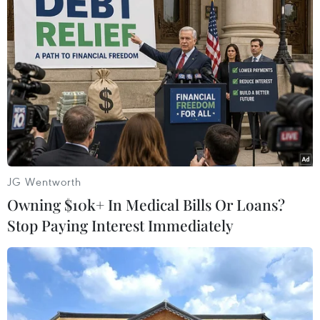
Theo dõi VietnamPlus
TIN LIÊN QUAN
JG Wentworth
Owning $10k+ In Medical Bills Or Loans?
Stop Paying Interest Immediately