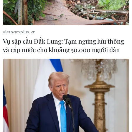
hóa 3.000 tỷ USD nhờ làn sóng lạc
quan mới về AI
03/08/2026 14:35
vietnamplus.vn
MB chuẩn bị trả cổ tức cho cổ đông
Vụ sập cầu Đắk Lung: Tạm ngưng lưu thông
15%, nâng vốn điều lệ lên 100.000 tỷ
và cấp nước cho khoảng 50.000 người dân
đồng
03/08/2026 13:47
TotalEnergies thâu tóm một phần
mảng năng lượng tái tạo của Shell
03/08/2026 10:33
Xây dựng thương hiệu mạnh cho
doanh nghiệp Việt