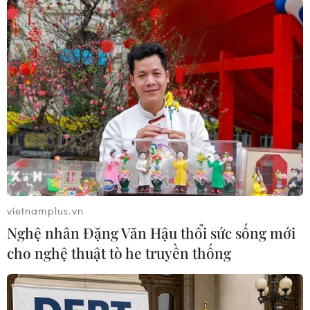
#Dầu khí
#Tập đoàn Dầu khí quốc gia Brazil
vietnamplus.vn
#Petrobras
#Sản xuất dầu khí
#Khai thác dầu khí
Nghệ nhân Đặng Văn Hậu thổi sức sống mới
#Lọc dầu thô
#Phát triển năng lượng gió
cho nghệ thuật tò he truyền thống
#Năng lượng Mặt Trời
Brazil