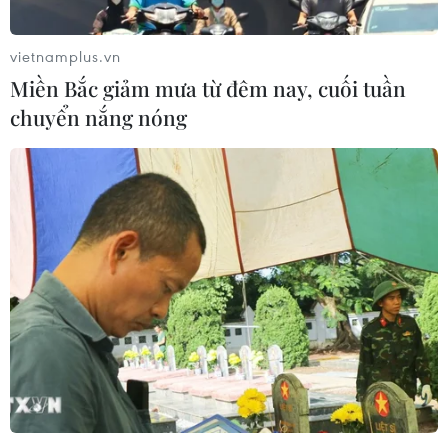
vietnamplus.vn
Miền Bắc giảm mưa từ đêm nay, cuối tuần
chuyển nắng nóng
Brazil mở rộng điều tra vụ bê bối của Tập
đoàn Petrobras
27/05/2017 10:45