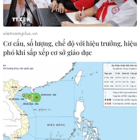
thiếu cho doanh nghiệp dẫn dắt
07/08/2026 04:01
vietnamplus.vn
Hãng BMW bắt đầu sản xuất hàng
Cơ cấu, số lượng, chế độ với hiệu trưởng, hiệu
loạt mẫu xe thuần điện “thế hệ mới”
phó khi sắp xếp cơ sở giáo dục
07/08/2026 01:52
Tiêu chí mới phân loại doanh nghiệp
để thực hiện cơ cấu lại vốn nhà nước
06/08/2026 15:08
Meta tung công cụ AI lập trình tự
động cho nhà phát triển