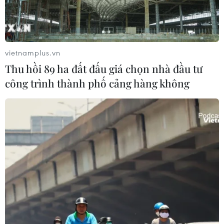
vietnamplus.vn
Thu hồi 89 ha đất đấu giá chọn nhà đầu tư
công trình thành phố cảng hàng không
Tổng công tố Brazil yêu cầu điều tra 9 bộ
trưởng trong vụ Petrobras
23/03/2017 02:24
Tổng công tố Brazil Rodrigo Janot đã yêu cầu Tòa án tối
cao điều tra 9 bộ trưởng trong thành phần nội các của
Tổng thống Michel Temer vì tình nghi có liên quan tới vụ
bê bối Petrobras.