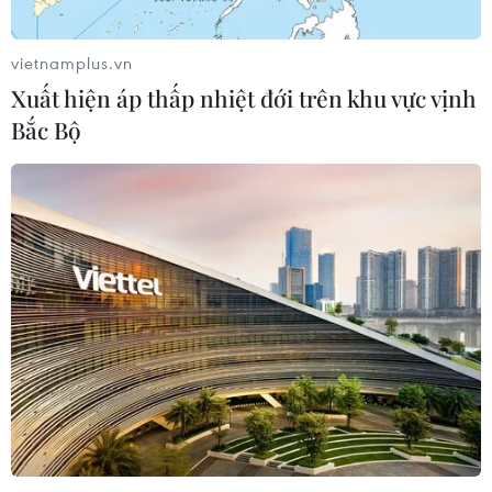
06/08/2026 06:40
vietnamplus.vn
Xuất hiện áp thấp nhiệt đới trên khu vực vịnh
Doanh thu AI của Microsoft phụ
Bắc Bộ
thuộc phần lớn vào đối tác OpenAI
06/08/2026 06:31
Tây Ninh: Tạo điều kiện hình thành
doanh nghiệp công nghệ chiến lược
06/08/2026 04:45
Từ mở rộng số lượng đến nâng cao
chất lượng doanh nghiệp tư nhân ở
Tây Ninh