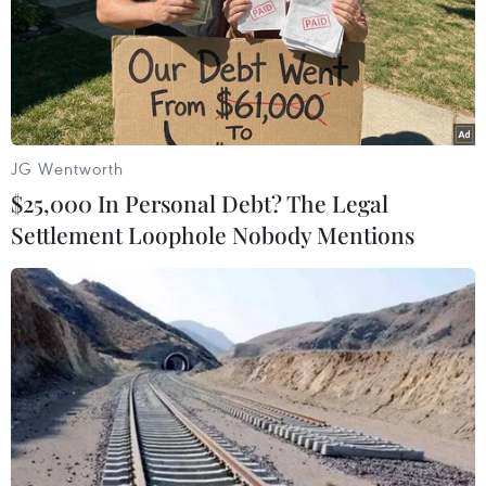
JG Wentworth
$25,000 In Personal Debt? The Legal
Settlement Loophole Nobody Mentions
Pháp buộc tội 6 kẻ liên quan vụ bắt cóc
chủ khách sạn Riviera
31/10/2016 03:03
Nhà chức trách Pháp đã tiến hành bắt giữ và buộc tội