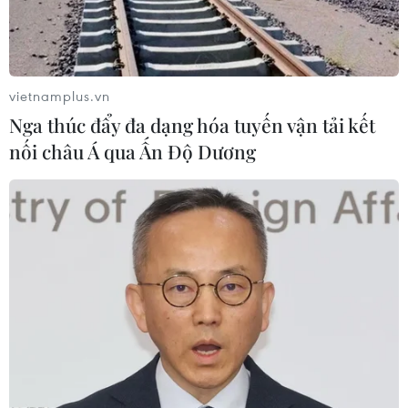
sáu đối tượng liên quan, trong đó có một chủ nhà hàng
Italy, một thợ săn ảnh (paparazzi) và một cựu quân
nhân đặc nhiệm Anh.
vietnamplus.vn
Nga thúc đẩy đa dạng hóa tuyến vận tải kết
nối châu Á qua Ấn Độ Dương
Cảnh sát Pháp bắt giữ 11 nghi can vụ