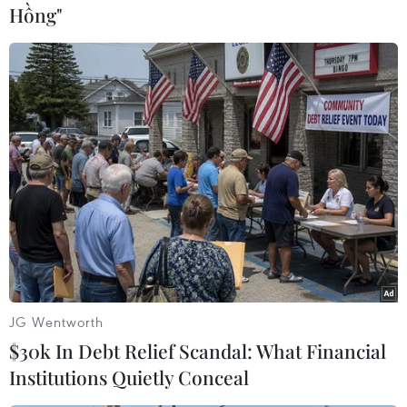
Hồng"
(TTXVN/Vietnam+)
JG Wentworth
$30k In Debt Relief Scandal: What Financial
#Du học Pháp
#Khủng bố
#Chống khủng bố
Institutions Quietly Conceal
#Hồi giáo cực đoan
#Bắn pháo hoa
#Tổ chức IS