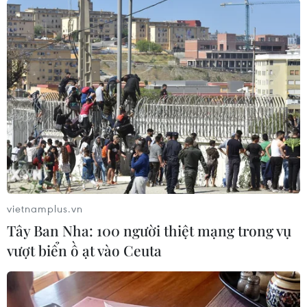
Pháp
Theo dõi VietnamPlus
TIN LIÊN QUAN
vietnamplus.vn
Tây Ban Nha: 100 người thiệt mạng trong vụ
vượt biển ồ ạt vào Ceuta