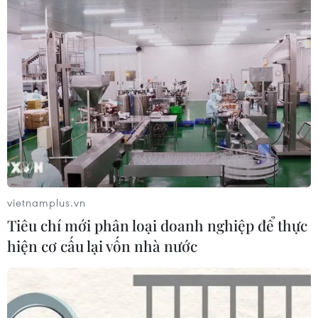
04/08/2026 15:17
Tây Ban Nha phát trực tiếp nhật thực
toàn phần từ độ cao 9.000 m
04/08/2026 13:23
Tàu chở hàng của Thổ Nhĩ Kỳ bị tấn
công trên Biển Đen
vietnamplus.vn
04/08/2026 05:54
Tiêu chí mới phân loại doanh nghiệp để thực
hiện cơ cấu lại vốn nhà nước
Vì sao Google khiến Mỹ và
EU đối đầu về chủ quyền số?
04/08/2026 04:13