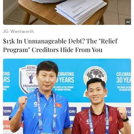
JG Wentworth
$15k In Unmanageable Debt? The "Relief
Program" Creditors Hide From You
Lực lượng cảnh sát và lính cứu hỏa phong tỏa hiện trường vụ
tấn công ở Nice ngày 15/7. (Nguồn: AFP/TTXVN)
Nguồn tin tòa án Pháp ngày 17/12 cho biết một
thẩm phán chống khủng bố nước này đã buộc
tội thêm 3 người đàn ông bị tình nghi tiếp tay