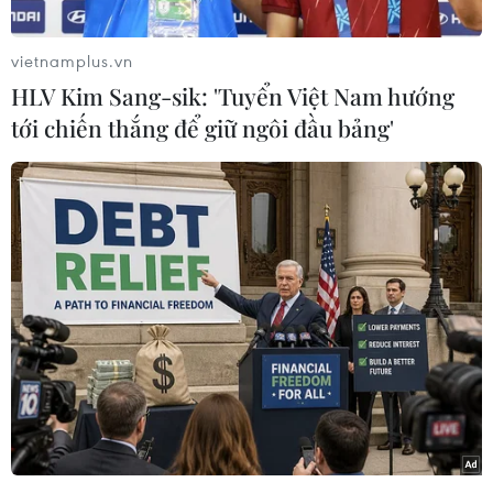
cho thủ phạm gây ra vụ tấn công khủng bố bằng
xe tải khiến 86 người thiệt mạng tại thành phố
vietnamplus.vn
Nice, miền Nam nước này hồi tháng Bảy vừa
HLV Kim Sang-sik: 'Tuyển Việt Nam hướng
qua.
tới chiến thắng để giữ ngôi đầu bảng'
Ba đối tượng nói trên nằm trong số 11 kẻ bị bắt
giữ hôm 11/12 vừa qua tại hai thành phố Nice và
Nantes. Sau khi điều tra, 8 đối tượng đã được
trả tự do.
Ba đối tượng còn lại trong độ tuổi từ 24-36, bị
buộc tội liên quan tới âm mưu khủng bố tại
Nice.
Nhà chức trách Pháp đã liên tục tiến hành các
vụ điều tra và bắt giữ nhằm vào một "đường dây
hậu cần," tập hợp những đối tượng tình nghi đã