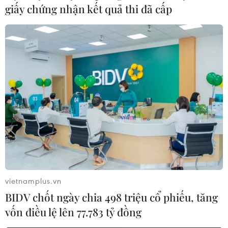
giấy chứng nhận kết quả thi đã cấp
vietnamplus.vn
BIDV chốt ngày chia 498 triệu cổ phiếu, tăng
vốn điều lệ lên 77.783 tỷ đồng