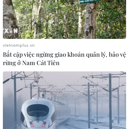
TIN CÙNG CHUYÊN MỤC
Nga thông báo tấn công căn
cứ ngầm của Ukraine
06/08/2026 16:21
vietnamplus.vn
Bất cập việc ngừng giao khoán quản lý, bảo vệ
Tây Ban Nha: 100 người thiệt mạng
rừng ở Nam Cát Tiên
trong vụ vượt biển ồ ạt vào Ceuta
06/08/2026 16:03
Đức tuyên án chung thân đối tượng
gây vụ lao xe vào đám đông ở
Munich
06/08/2026 15:57