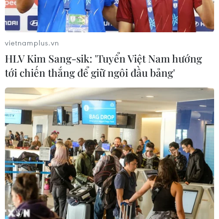
CƠ QUAN CHỦ QUẢN: THÔNG TẤN XÃ VIỆT NAM
vietnamplus.vn
Tổng Biên tập: TRẦN TIẾN DUẨN
HLV Kim Sang-sik: 'Tuyển Việt Nam hướng
Phó Tổng Biên tập: NGUYỄN THỊ TÁM, KHÚC THANH
tới chiến thắng để giữ ngôi đầu bảng'
THỦY
Sở hữu trí tuệ
Quy định sử dụng
RSS
Hỗ trợ
Ngôn ngữ
TTXVN
Dịch vụ tin
Quảng cáo
Liên hệ