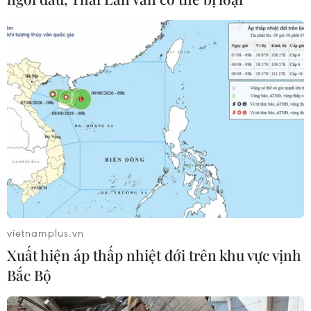
trưởng Quốc phòng Malaysia
05/08/2026 11:31
Tổng Bí thư, Chủ tịch nước Tô Lâm:
Quan hệ Việt Nam-Malaysia ngày
càng phát triển năng động
05/08/2026 10:56
Chủ tịch Quốc hội kiêm Chủ
tịch Hạ viện Thái Lan tham quan Nhà
Quốc hội
vietnamplus.vn
05/08/2026 09:37
Xuất hiện áp thấp nhiệt đới trên khu vực vịnh
Bắc Bộ
Chủ tịch Quốc hội kiêm Chủ
tịch Hạ viện Thái Lan viếng Lăng Bác