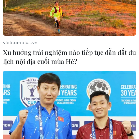
Tổng Bí thư, Chủ tịch nước: Cùng
xây dựng Cộng đồng ASEAN đoàn
kết, vững mạnh
vietnamplus.vn
04/08/2026 12:57
Xu hướng trải nghiệm nào tiếp tục dẫn dắt du
lịch nội địa cuối mùa Hè?
Thủ tướng Thái Lan đề xuất 3 ưu tiên
cho tương lai ASEAN
04/08/2026 10:45
Xem thêm