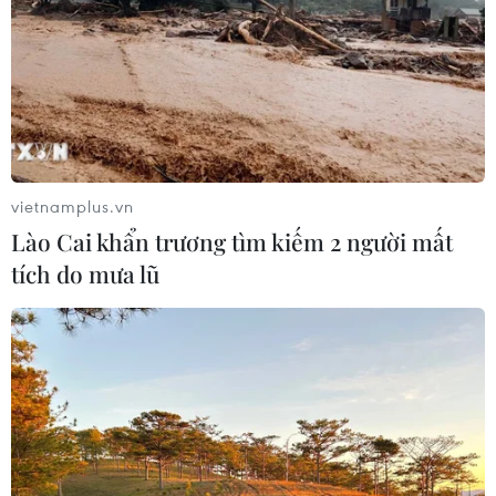
04/08/2026 14:09
Việt Nam-Lào đẩy mạnh hợp tác về lý
luận và chính trị
04/08/2026 13:39
vietnamplus.vn
Lào Cai khẩn trương tìm kiếm 2 người mất
Bộ trưởng Bộ Công an Lương Tam
tích do mưa lũ
Quang tiếp Quốc vụ khanh Bộ Nội vụ
Campuchia
04/08/2026 13:35
Tổng Bí thư, Chủ tịch nước
tiếp Đại sứ, Đại biện các nước ASEAN
04/08/2026 12:58