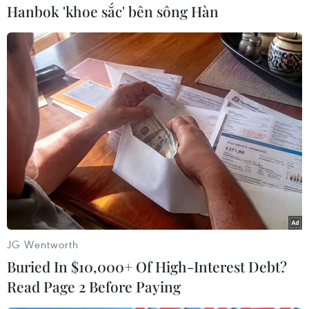
Hanbok 'khoe sắc' bên sông Hàn
Theo dõi VietnamPlus
TIN LIÊN QUAN
JG Wentworth
Buried In $10,000+ Of High-Interest Debt?
Read Page 2 Before Paying