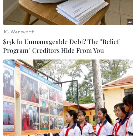
JG Wentworth
$15k In Unmanageable Debt? The "Relief
Program" Creditors Hide From You
Ảnh minh họa. (Nguồn: Free Malaysia Today)
Chính phủ vừa ban hành Nghị quyết 19/NQ-CP
ngày 28/2/2020 về việc phê duyệt Bản ghi nhớ
thành lập Trung tâm ASEAN-Trung Quốc giữa
Chính phủ các quốc gia thành viên ASEAN và
Chính phủ Trung Quốc.
Cụ thể, Chính phủ phê duyệt Bản ghi nhớ thành