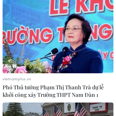
ASEAN, Trung Quốc sẽ họp khẩn để bàn
cách đối phó với Covid-19
12/02/2020 04:25
Cuộc họp khẩn của các ngoại trưởng ASEAN nhằm chia
sẻ thông tin và cải thiện sự phối hợp giữa Trung Quốc
và 10 nước thành viên ASEAN để đối phó Covid-19.
vietnamplus.vn
Phó Thủ tướng Phạm Thị Thanh Trà dự lễ
khởi công xây Trường THPT Nam Đàn 1