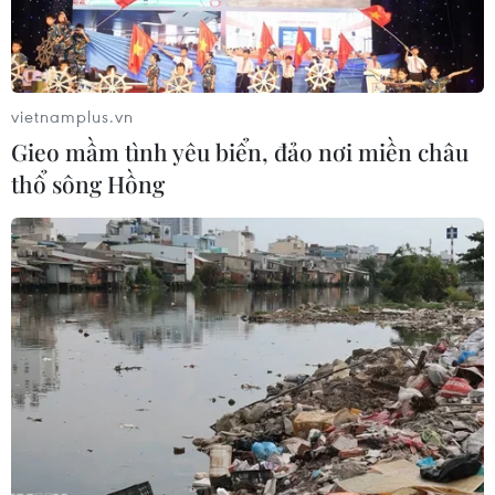
ASEAN và Trung Quốc khẳng định sẽ nỗ lực giảm thiểu
tác động của dịch bệnh đối với phát triển kinh tế-xã hội
của các nước cũng như duy trì trao đổi kinh tế, thương
mại, đầu tư, du lịch giữa hai bên.
vietnamplus.vn
Gieo mầm tình yêu biển, đảo nơi miền châu
thổ sông Hồng