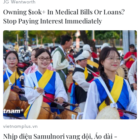
JG Wentworth
Owning $10k+ In Medical Bills Or Loans?
Stop Paying Interest Immediately
#ASEAN-Trung Quốc
#Bản ghi nhớ
#Trung tâm ASEAN-Trung Quốc
#Chính phủ Trung Quốc
Trung Quốc
vietnamplus.vn
Nhịp điệu Samulnori vang dội, Áo dài -