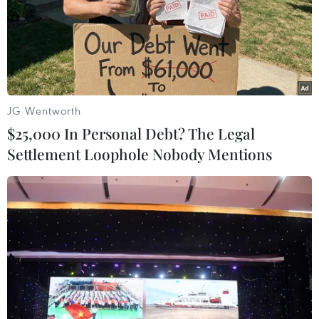
JG Wentworth
$25,000 In Personal Debt? The Legal
Settlement Loophole Nobody Mentions
ASEAN-Trung Quốc tăng cường hợp tác
ứng phó dịch bệnh COVID-19
20/02/2020 12:46