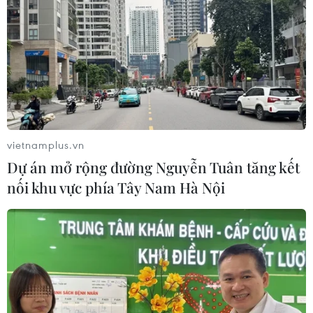
Tỷ phú Bill Gates nhấn mạnh tầm
quan trọng của đầu tư vào con người
và công nghệ
22/07/2026 06:02
vietnamplus.vn
Xem thêm
Dự án mở rộng đường Nguyễn Tuân tăng kết
nối khu vực phía Tây Nam Hà Nội
CƠ QUAN CHỦ QUẢN: THÔNG TẤN XÃ VIỆT NAM
Tổng Biên tập: TRẦN TIẾN DUẨN