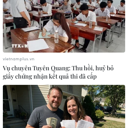
vietnamplus.vn
Vụ chuyên Tuyên Quang: Thu hồi, huỷ bỏ
giấy chứng nhận kết quả thi đã cấp
40 tay súng IS thiệt mạng trong các cuộc
không kích của Ai Cập
16/02/2015 10:49