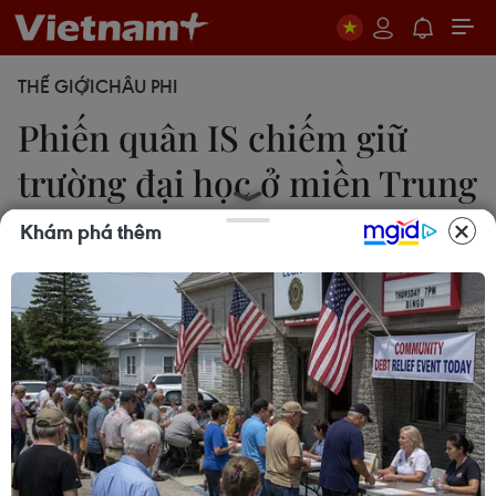
THẾ GIỚI
CHÂU PHI
Phiến quân IS chiếm giữ
trường đại học ở miền Trung
Libya
Khám phá thêm
20/02/2015 04:12
Lực lượng phiến quân trung thành với tổ chức Nhà
nước Hồi giáo (IS) đã chiếm giữ trường đại học ở
thành phố Sirte, miền Trung Libya.