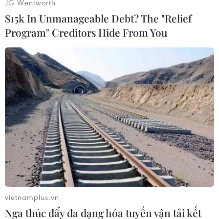
nhiên chạy khắp thành phố Sirte./.
JG Wentworth
$15k In Unmanageable Debt? The "Relief
(Vietnam+)
Program" Creditors Hide From You
vietnamplus.vn
#Libya
#Phiến quân IS
#Chiếm giữ
Nga thúc đẩy đa dạng hóa tuyến vận tải kết
#Trường Đại học
#Thành phố Sirte
#Đài phát thanh