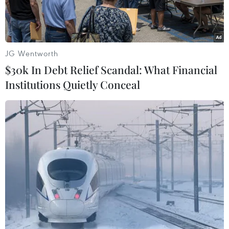
JG Wentworth
$30k In Debt Relief Scandal: What Financial
Institutions Quietly Conceal
Các chiến binh thuộc tổ chức Nhà nước Hồi giáo tự xưng IS.
(Nguồn: AFP)
Theo hãng Reuters/AFP, ngày 19/2, người dân
cho biết lực lượng phiến quân tuyên bố trung
thành với tổ chức Nhà nước Hồi giáo (IS) đã
chiếm giữ trường đại học ở thành phố Sirte,