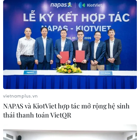
được trả tự do sau khi nộp tiền chuộc
25/07/2026 09:29
Nigeria: Máy bay trượt khỏi đường
băng lao vào bụi cây, 68 hành khách
thoát nạn
25/07/2026 03:07
Cairo - thành phố mang màu của sa
mạc
vietnamplus.vn
24/07/2026 01:47
NAPAS và KiotViet hợp tác mở rộng hệ sinh
thái thanh toán VietQR
Điện mừng kỷ niệm lần thứ 74 Ngày
Quốc khánh Cộng hòa Arab Ai Cập