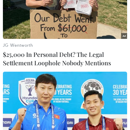
Quân đội Ai Cập xác nhận đã thực hiện đợt oanh kích
có trọng điểm nhằm vào các doanh trại, các địa điểm
tập kết và huấn luyện, cũng như các kho vũ khí của IS
JG Wentworth
$25,000 In Personal Debt? The Legal
Settlement Loophole Nobody Mentions