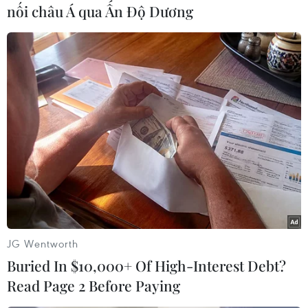
nối châu Á qua Ấn Độ Dương
#Tay súng
Libya
Theo dõi VietnamPlus
TIN LIÊN QUAN
JG Wentworth
Buried In $10,000+ Of High-Interest Debt?
Read Page 2 Before Paying