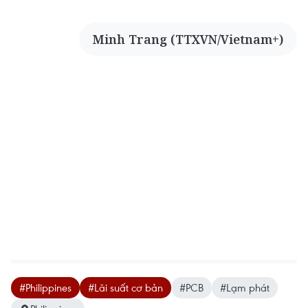
Minh Trang (TTXVN/Vietnam+)
#Philippines
#Lãi suất cơ bản
#PCB
#Lạm phát