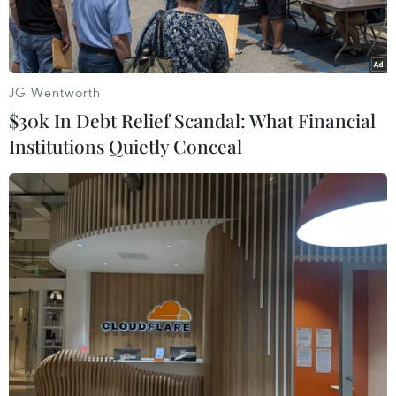
JG Wentworth
$30k In Debt Relief Scandal: What Financial
Institutions Quietly Conceal
Binh sỹ Mỹ và Philippines tham gia tập trận
chung. (Nguồn: Reuters)
Ngày 11/11, Bộ Ngoại giao Philippines cho biết
nước này đã một lần nữa đình chỉ quyết định
hủy Thỏa thuận Thăm viếng Quân sự (VFA) với
Mỹ. Đây là lần thứ hai quyết định này bị hoãn
và lệnh đình chỉ lần này có hiệu lực trong vòng