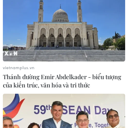
thời đại, mà còn chủ động kiến tạo và
phát huy hiệu quả vai trò
08/08/2026 00:39
Indonesia không áp thuế chống bán
phá giá với nhựa từ Việt Nam
07/08/2026 14:45
vietnamplus.vn
Thánh đường Emir Abdelkader - biểu tượng
Chủ tịch Quốc hội kiêm Chủ tịch Hạ
của kiến trúc, văn hóa và tri thức
viện Thái Lan kết thúc chuyến thăm
Việt Nam
07/08/2026 14:34
Tổng Bí thư, Chủ tịch nước Tô Lâm: