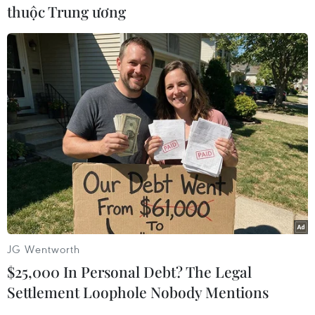
thuộc Trung ương
#Mỹ
#Philippines
#Thỏa thuận Thăm viếng Quân sự
#Đình chỉ
#Rodrigo Duterte
#Phòng thủ chung
Mỹ
Philippines
JG Wentworth
$25,000 In Personal Debt? The Legal
Settlement Loophole Nobody Mentions
Theo dõi VietnamPlus