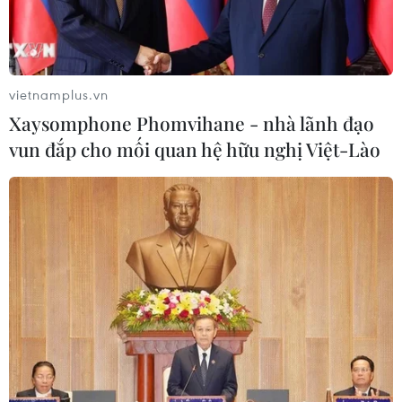
vietnamplus.vn
Xaysomphone Phomvihane - nhà lãnh đạo
vun đắp cho mối quan hệ hữu nghị Việt-Lào
Philippines ngừng diễn tập quân sự
chung với Mỹ sau khi chấm dứt VFA
13/02/2020 14:50
Tuyên bố của Bộ trưởng Quốc phòng Philippines nêu rõ:
“Một khi quyết định chấm dứt được thực hiện, chúng tôi