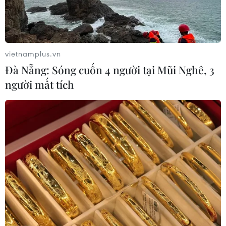
vietnamplus.vn
Đà Nẵng: Sóng cuốn 4 người tại Mũi Nghê, 3
người mất tích