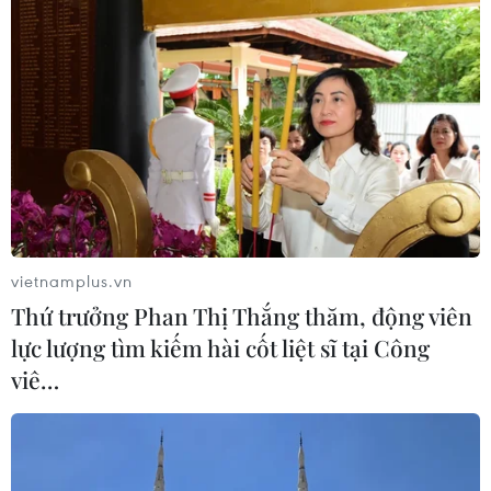
Việt Nam nằm trong nhóm 5 quốc gia
có nhiều chuyến bay qua Thái Lan
08/08/2026 06:38
59 năm ASEAN: Hy Lạp mong muốn
phát triển hơn nữa quan hệ với
ASEAN
08/08/2026 04:43
vietnamplus.vn
Thứ trưởng Phan Thị Thắng thăm, động viên
59 năm ASEAN: Gắn kết tình hữu
lực lượng tìm kiếm hài cốt liệt sĩ tại Công
nghị ASEAN tại nước Nga
viê…
08/08/2026 03:51
Để ASEAN không chỉ thích ứng với