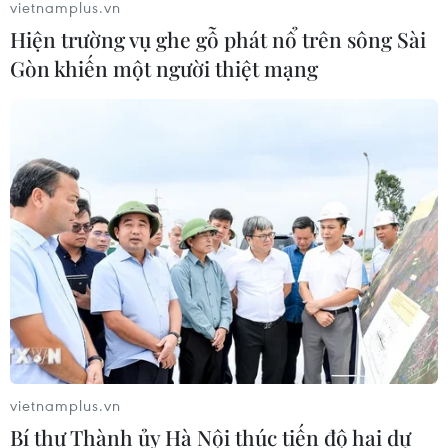
vietnamplus.vn
Hiện trường vụ ghe gỗ phát nổ trên sông Sài
Gòn khiến một người thiệt mạng
TIN CÙNG CHUYÊN MỤC
Xaysomphone Phomvihane - nhà
lãnh đạo vun đắp cho mối quan hệ
hữu nghị Việt-Lào
09/08/2026 01:21
Thái Lan tăng cường quản lý sầu
riêng cuối vụ nhằm giảm áp lực dư
vietnamplus.vn
cung
Bí thư Thành ủy Hà Nội thúc tiến độ hai dự
09/08/2026 00:58