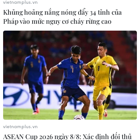
vietnamplus.vn
Chuẩn tướng Edgard Arevalo cho biết, cuộc tập trận
Khủng hoảng nắng nóng đẩy 34 tỉnh của
Balikatan diễn ra vào tháng 5, nằm trong thời gian mà
Pháp vào mức nguy cơ cháy rừng cao
VFA còn hiệu lực nên không bị ảnh hưởng bởi quyết
định mới của Philippines
vietnamplus.vn
ASEAN Cup 2026 ngày 8/8: Xác định đối thủ