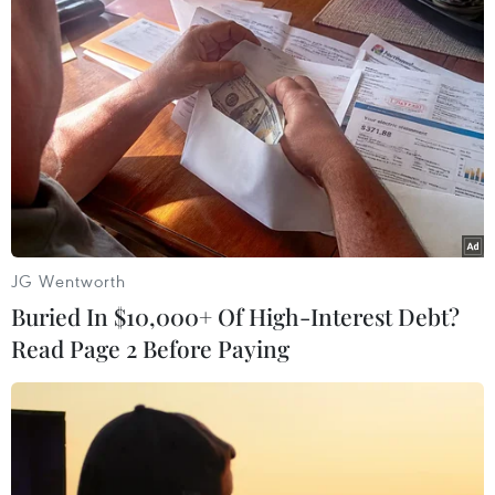
Tổng thống Trump nói gì khi Philippines
chấm dứt thỏa thuận quân sự?
13/02/2020 01:06
Trao đổi với báo giới tại Nhà Trắng, ông Trump nêu rõ:
“Nếu họ muốn làm điều đó, ổn thôi, chúng ta sẽ tiết
kiệm được rất nhiều tiền.”
JG Wentworth
Buried In $10,000+ Of High-Interest Debt?
Read Page 2 Before Paying