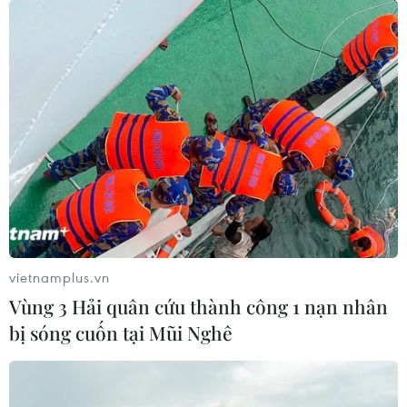
Ba yếu tố cản trở tiến trình cân bằng liên
minh Mỹ-Philippines
05/05/2020 02:33
Có 3 yếu tố có thể khiến quá trình tái cân bằng này đi
chệch hướng gồm dịch COVID-19, bối cảnh chính trị của
quan hệ Mỹ-Philippines và bối cảnh chính trị tại
vietnamplus.vn
Philippines.
Vùng 3 Hải quân cứu thành công 1 nạn nhân
bị sóng cuốn tại Mũi Nghê