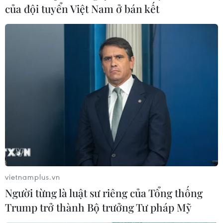
của đội tuyển Việt Nam ở bán kết
Điều gì sẽ xảy ra khi các lực lượng Mỹ phải
rời Philippines?
08/03/2020 03:00
Việc không còn quyền tiếp cận các căn cứ quân sự của
Philippines sẽ đặt gánh nặng về hoạt động và hậu cần
lên 4 địa điểm hoạt động chính khác ở Hàn Quốc, Nhật
Bản, Australia và Guam.
vietnamplus.vn
Người từng là luật sư riêng của Tổng thống
Trump trở thành Bộ trưởng Tư pháp Mỹ