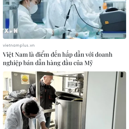
nhân bán vàng không rõ nguồn gốc
08/08/2026 14:37
Cựu Trưởng ban quản lý chung cư
lừa bán căn hộ tái định cư, chiếm
vietnamplus.vn
đoạt hơn 2 tỷ đồng
Việt Nam là điểm đến hấp dẫn với doanh
08/08/2026 13:41
nghiệp bán dẫn hàng đầu của Mỹ
Khởi tố 19 đối tượng cướp
giật tài sản tại Công ty Tân Huê Viên
08/08/2026 08:52
Tây Ninh ngăn chặn, xử lý nghiêm
các vụ việc xâm phạm quyền sở hữu