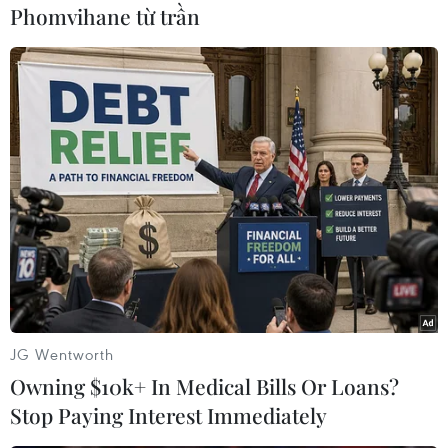
(Vietnam+)
Phomvihane từ trần
JG Wentworth
#Vụ hỏa hoạn
#Nhà xưởng
#Tử vong
Owning $10k+ In Medical Bills Or Loans?
#Điều tra nguyên nhân
TP. Hà Nội
Stop Paying Interest Immediately