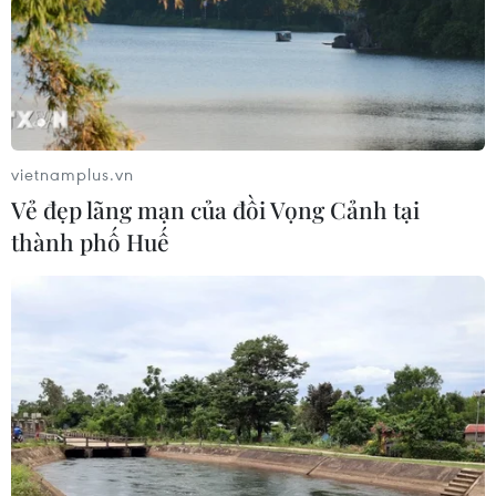
chức “bay lắc” tại Hà Nội
06/08/2026 03:46
Khởi tố thêm 6 đối tượng vụ lập
khống hồ sơ bảo hiểm y tế ở Đắk Lắk
vietnamplus.vn
05/08/2026 14:55
Vẻ đẹp lãng mạn của đồi Vọng Cảnh tại
thành phố Huế
Vận chuyển quá cảnh hàng giả và
xâm phạm sở hữu trí tuệ diễn biến
phức tạp
05/08/2026 13:44
24 năm tù cho đôi vợ chồng tổ chức
“bay lắc” trong quán karaoke