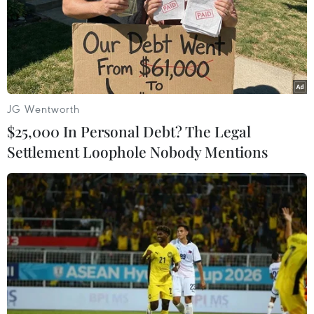
JG Wentworth
$25,000 In Personal Debt? The Legal
Settlement Loophole Nobody Mentions
Tìm thấy nạn nhân cuối cùng trong vụ
cháy thảm khốc tại Hà Nội
12/04/2019 09:05
Thi thể nạn nhân đã được đưa ra ngoài bằng xe cấp
cứu đến thẳng Bệnh viện 198. Tại đây, các bước xét
nghiệm ADN sẽ được tiến hành để có thể nhận diện
người bị nạn.