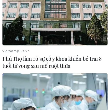
vietnamplus.vn
Phú Thọ làm rõ sự cố y khoa khiến bé trai 8
tuổi tử vong sau mổ ruột thừa
TIN CÙNG CHUYÊN MỤC
Chuyển Bộ Công an thông tin 7 cá