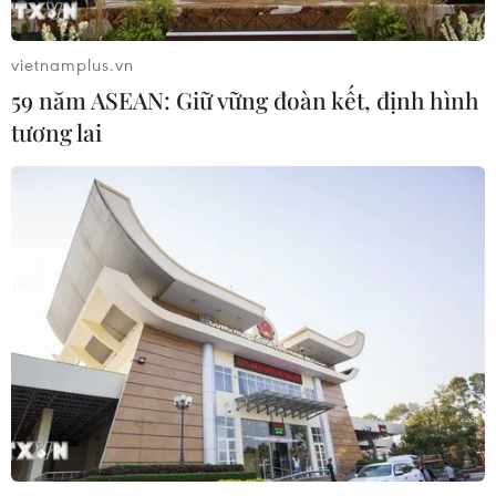
Phó Tổng Biên tập: NGUYỄN THỊ TÁM, KHÚC THANH
THỦY
vietnamplus.vn
59 năm ASEAN: Giữ vững đoàn kết, định hình
Sở hữu trí tuệ
Quy định sử dụng
tương lai
RSS
Hỗ trợ
Ngôn ngữ
TTXVN
Dịch vụ tin
Quảng cáo
Liên hệ
Giấy phép số: 1374/GP-BTTTT do Bộ Thông tin và Truyền thông
cấp ngày 11/9/2008.
Quảng cáo: Phó TBT Nguyễn Thị Tám: 093.5958688, Email:
tamvna@gmail.com