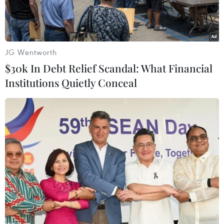
luật.
JG Wentworth
$30k In Debt Relief Scandal: What Financial
Institutions Quietly Conceal
Vụ cháy nhà xưởng tại phường Trung Văn, quận Nam Từ Liêm,
Hà Nội đã khiến 8 người tử vong. (Ảnh: Sơn Bách/Vietnam+)
Phó Thủ tướng Thường trực Chính phủ Trương
Hòa Bình vừa ký công điện số 424/CĐ-TTg về vụ
cháy nhà xưởng tại phường Trung Văn, quận
Nam Từ Liêm, Hà Nội.