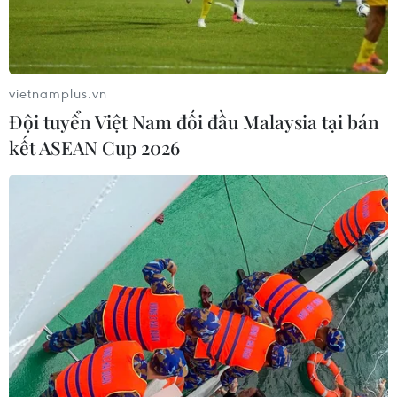
vietnamplus.vn
Đội tuyển Việt Nam đối đầu Malaysia tại bán
kết ASEAN Cup 2026
Khởi tố vụ cháy khiến 8 người tử vong ở
Nam Từ Liêm
12/04/2019 12:12