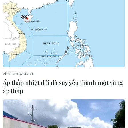
Khởi tố người đi bộ gây tai nạn chết
người trên quốc lộ ở Quảng Trị
06/08/2026 09:44
Khởi tố Chủ tịch Hội đồng quản trị,
Giám đốc Công ty cổ phần Mekolor
06/08/2026 09:06
vietnamplus.vn
Áp thấp nhiệt đới đã suy yếu thành một vùng
Thêm một nhóm dàn cảnh cướp giật
áp thấp
tại khu Tân Huê Viên sa lưới
06/08/2026 05:57
Khẩn trường khám nghiệm