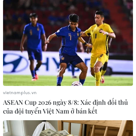
Theo dõi VietnamPlus
TIN LIÊN QUAN
vietnamplus.vn
ASEAN Cup 2026 ngày 8/8: Xác định đối thủ
của đội tuyển Việt Nam ở bán kết