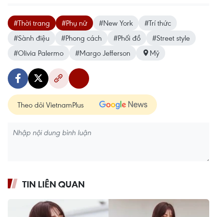
#Thời trang
#Phụ nữ
#New York
#Trí thức
#Sành điệu
#Phong cách
#Phối đồ
#Street style
#Olivia Palermo
#Margo Jefferson
Mỹ
Theo dõi VietnamPlus
TIN LIÊN QUAN