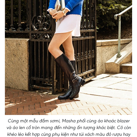
Cùng một mẫu đầm sơmi, Masha phối cùng áo khoác blazer
và áo len cổ tròn mang đến những ấn tượng khác biệt. Cô còn
khéo léo kết hợp cùng phụ kiện như túi xách màu đỏ rượu hay