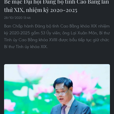
Bế mạc Đại hội Đảng bộ tỉnh Cao Bằng lần
thứ XIX, nhiệm kỳ 2020-2025
28/10/2020 13:46
Ban Chấp hành Đảng bộ tỉnh Cao Bằng khóa XIX nhiệm
kỳ 2020-2025 gồm 53 Ủy viên; ông Lại Xuân Môn, Bí thư
Tỉnh ủy Cao Bằng khóa XVIII được bầu tiếp tục giữ chức
Bí thư Tỉnh ủy khóa XIX.