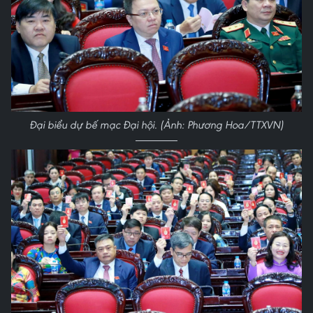
Đại biểu dự bế mạc Đại hội. (Ảnh: Phương Hoa/TTXVN)