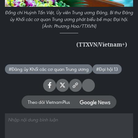
Đồng chí Huỳnh Tấn Việt, Ủy viên Trung ương Đảng, Bí thư Đảng
ủy Khối các cơ quan Trung ương phát biểu bế mạc Đại hội.
(Ảnh: Phương Hoa/TTXVN)
(TTXVN/Vietnam+)
#Đảng ủy Khối các cơ quan Trung ương
#Đại hội 13
Theo dõi VietnamPlus