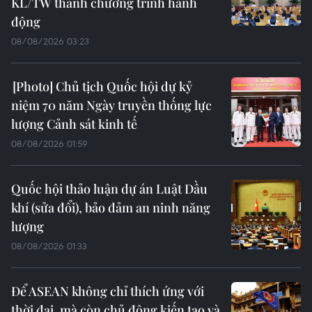
KL/TW thành chương trình hành
động
08/08/2026 03:23
Chủ tịch Quốc hội dự kỷ
niệm 70 năm Ngày truyền thống lực
lượng Cảnh sát kinh tế
08/08/2026 01:59
Quốc hội thảo luận dự án Luật Dầu
khí (sửa đổi), bảo đảm an ninh năng
lượng
08/08/2026 01:33
Để ASEAN không chỉ thích ứng với
thời đại, mà còn chủ động kiến tạo và