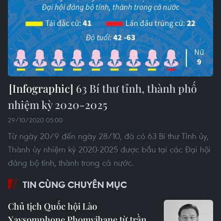
63 Bí thư tỉnh, thành phố
nhiệm kỳ 2020-2025
29/10/2020 05:00
Từ ngày 20/9 đến ngày 28/10, đã có 63 Bí thư Tỉnh ủy,
Thành ủy nhiệm kỳ 2020-2025 được bầu tại các Đại hội
đảng bộ tỉnh, thành trong cả nước.
TIN CÙNG CHUYÊN MỤC
Chủ tịch Quốc hội Lào
Xaysomphone Phomvihane từ trần