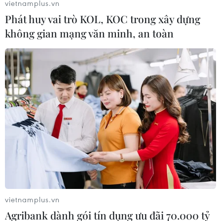
vietnamplus.vn
Phát huy vai trò KOL, KOC trong xây dựng
không gian mạng văn minh, an toàn
Davines Art Series Số 4: Tôn vinh những
người gìn giữ vẻ đẹp
16/11/2015 03:10
Davines Art Series Số 4 với chủ đề "Tôi gìn giữ vẻ đẹp"
trở lại với 4 ngày triển lãm (15/11-18/11) tại Hàng Da
Galleria, Tầng 3, Trung tâm Thương mại Hàng Da, Hà
Nội.
vietnamplus.vn
Agribank dành gói tín dụng ưu đãi 70.000 tỷ