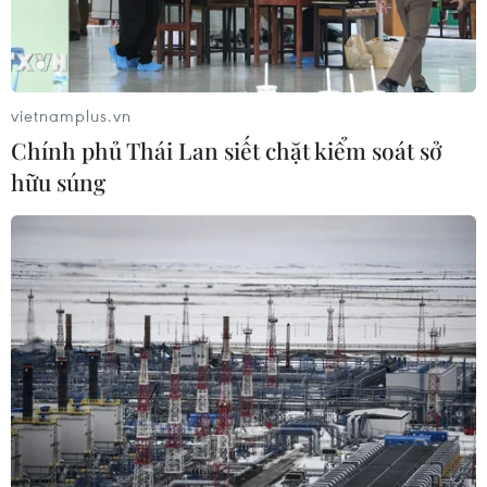
vietnamplus.vn
Chính phủ Thái Lan siết chặt kiểm soát sở
hữu súng