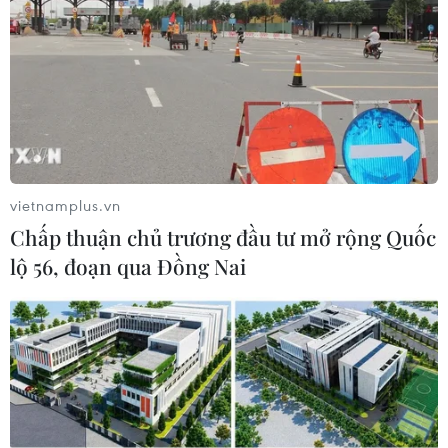
vietnamplus.vn
Chấp thuận chủ trương đầu tư mở rộng Quốc
lộ 56, đoạn qua Đồng Nai
Với kỹ thuật điêu luyện và con mắt nghệ sỹ, anh đã thực sự làm
mãn nhãn tất cả khán giả. (Ảnh: Tuấn Đào)
(Vietnam+)