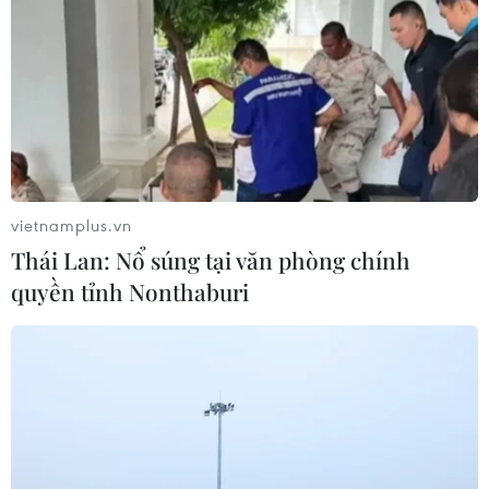
Davines Hair Show 2016 và những đòi hỏi
khắt khe của Angelo Seminara
04/11/2016 04:34
Chọn Việt Nam là điểm đến đầu tiên ở châu Á, nhà tạo
mẫu tóc hàng đầu thế giới Angelo Seminara đã đưa ra
những yêu cầu khắt khe và khủng khiếp khi đến với
Davines Hair Show 2016 vào ngày 10/11 tới.
vietnamplus.vn
Thái Lan: Nổ súng tại văn phòng chính
quyền tỉnh Nonthaburi