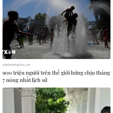
diễn Davines Hair Show 2016. Đây là lần thứ ba,
Nguyễn Phi Phi Anh đạo diễn chương trình này. Ở 2
chương trình trước, anh đã để lại dấu ấn độc đáo.
vietnamplus.vn
900 triệu người trên thế giới hứng chịu tháng
7 nóng nhất lịch sử