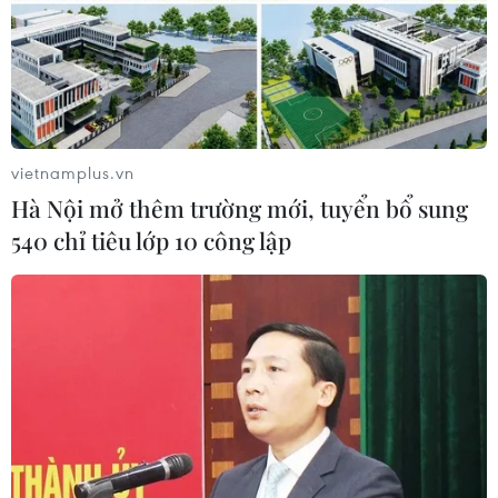
vietnamplus.vn
Hà Nội mở thêm trường mới, tuyển bổ sung
540 chỉ tiêu lớp 10 công lập
#Davines Hair Show
#Bộ sưu tập
#Iconic
#Biểu tượng
#Angelo Seminara
#PPAN