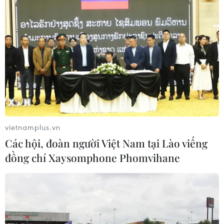
nhạt trên cùng sợi tóc. (Ảnh: Tuấn Đào)
vietnamplus.vn
Các hội, đoàn người Việt Nam tại Lào viếng
đồng chí Xaysomphone Phomvihane
Dường như Angelo đang chơi với màu nhuộm để tạo nên
những bức tranh màu nghệ thuật trên tóc với những màu sắc
vô cùng đặc biệt như vàng cam pha chút nâu và đỏ cam. (Ảnh:
Tuấn Đào)