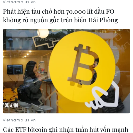
vietnamplus.vn
Phát hiện tàu chở hơn 70.000 lít dầu FO
Bộ sưu tập mà Angelo Seminara thực hiện trên sân khấu
không rõ nguồn gốc trên biển Hải Phòng
Davines Hair Show lần này mang tên Iconic – Biểu tượng. (Ảnh:
Tuấn Đào)
vietnamplus.vn
Các ETF bitcoin ghi nhận tuần hút vốn mạnh
Dường như Angelo đang chơi với màu nhuộm để tạo nên