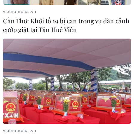
03/08/2026 00:50
vietnamplus.vn
Cần Thơ: Khởi tố 19 bị can trong vụ dàn cảnh
cướp giật tại Tân Huê Viên
Xem thêm
CƠ QUAN CHỦ QUẢN: THÔNG TẤN XÃ VIỆT NAM
Tổng Biên tập: TRẦN TIẾN DUẨN
Phó Tổng Biên tập: NGUYỄN THỊ TÁM, KHÚC THANH
THỦY
Sở hữu trí tuệ
Quy định sử dụng
vietnamplus.vn
RSS
Hỗ trợ