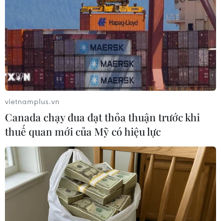
Theo dõi VietnamPlus
XUNG ĐỘT ISRAEL-HAMAS
Xung đột Israel-Hamas: Ít nhất 300 trẻ em thiệt
mạng trong 300 ngày qua
vietnamplus.vn
Xung đột Hamas-Israel: Israel chưa chấp thuận
Canada chạy đua đạt thỏa thuận trước khi
kế hoạch về Dải Gaza
thuế quan mới của Mỹ có hiệu lực
Israel và Hội đồng Hòa bình thảo luận giải giáp
vũ khí tại Gaza
Israel hoài nghi việc Hamas giải giáp theo thỏa
thuận Gaza
Xung đột Hamas-Israel: Phản ứng quốc tế về lộ
trình hòa bình 15 điểm ở Dải Gaza