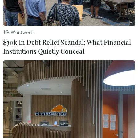
JG Wentworth
$30k In Debt Relief Scandal: What Financial
Institutions Quietly Conceal
Xe của Hội Chữ thập Đỏ Quốc tế chuyển các con tin được trả tự
do tới cửa khẩu Rafah, phía nam Dải Gaza, ngày 24/11/2023.
(Ảnh: THX/TTXVN)
Rạng sáng 25/11 (theo giờ Việt Nam), Qatar và
Hội Chữ thập Đỏ Quốc tế thông báo Phong trào