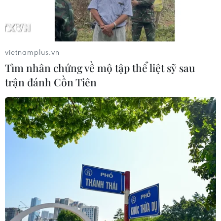
Xung đột Hamas-Israel: LHQ sẵn sàng
tăng cường viện trợ nhân đạo
vietnamplus.vn
23/11/2023 23:47
Tìm nhân chứng về mộ tập thể liệt sỹ sau
Phó Tổng Thư ký Liên hợp quốc kêu gọi các bên tuân
trận đánh Cồn Tiên
thủ luật nhân đạo quốc tế, cho phép tiếp cận nhân đạo
ở Dải Gaza, bảo vệ thường dân và thả ngay lập tức và
vô điều kiện tất cả các con tin.