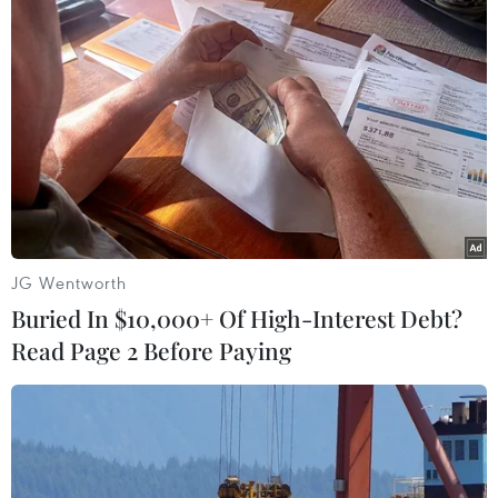
JG Wentworth
Buried In $10,000+ Of High-Interest Debt?
#Hamas
#Gaza
#Bờ Tây
#Con tin
Read Page 2 Before Paying
#Thỏa thuận ngừng bắn
#Joe Biden
Israel
Palestine