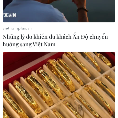
vietnamplus.vn
Những lý do khiến du khách Ấn Độ chuyển
hướng sang Việt Nam
TIN CÙNG CHUYÊN MỤC
Tổng thống Iran nhấn mạnh Tehran
sẽ không bị ép buộc phải đầu hàng
08/08/2026 11:51
Mỹ có đang chuẩn bị một
chiến lược mới nhằm vào Iran?