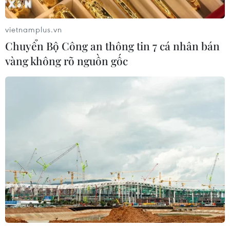
07/08/2026 10:08
vietnamplus.vn
Chuyển Bộ Công an thông tin 7 cá nhân bán
Mỹ can thiệp khẩn cấp, ngăn
vàng không rõ nguồn gốc
Israel mở rộng đòn trừng phạt
Hezbollah
07/08/2026 02:31
Syria: Nổ xe buýt gần thủ đô
Damascus khiến 2 người chết và 13
người bị thương
07/08/2026 00:50
Lực lượng Houthi tấn công quân đội
Yemen, ít nhất 45 binh sỹ thương