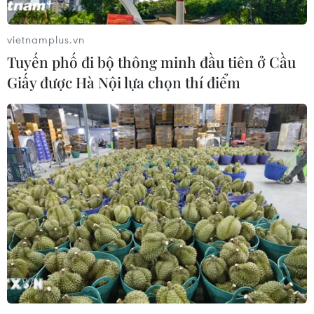
vietnamplus.vn
Tuyến phố đi bộ thông minh đầu tiên ở Cầu
Giấy được Hà Nội lựa chọn thí điểm
Israel thúc đẩy hoàn tất thỏa thuận ngừng
bắn với Hamas
23/11/2023 04:55
Thỏa thuận giữa Israel và phong trào Hồi giáo Hamas
kiểm soát Dải Gaza vẫn còn những điểm chưa thống
nhất, mặc dù các bên đã chính thức phê chuẩn.