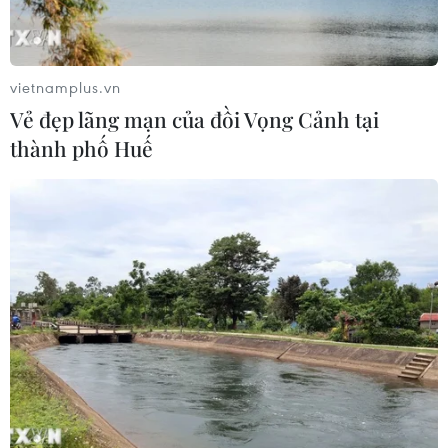
Iran ra điều kiện gì với Mỹ
trước khi mở lại Eo biển Hormuz?
vietnamplus.vn
03/08/2026 16:12
Vẻ đẹp lãng mạn của đồi Vọng Cảnh tại
thành phố Huế
Iran tuyên bố chưa đạt đủ điều kiện
để mở lại eo biển Hormuz
03/08/2026 15:59
Làn sóng người Israel di cư ra nước
ngoài vẫn ở mức kỷ lục
03/08/2026 11:32