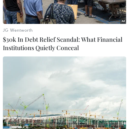
Dải Gaza.
JG Wentworth
$30k In Debt Relief Scandal: What Financial
Institutions Quietly Conceal
Cảnh đổ nát do cuộc xung đột Israel-Hamas tại thành phố Khan
Younis, Dải Gaza, ngày 17/11/2023. (Ảnh: THX/TTXVN)
Ngày 22/11, Tổng thống Mỹ Joe Biden đã có các
cuộc điện đàm riêng rẽ với các nhà lãnh đạo Ai