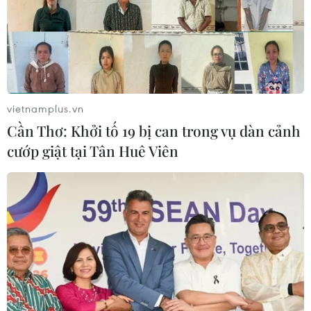
vietnamplus.vn
Cần Thơ: Khởi tố 19 bị can trong vụ dàn cảnh
cướp giật tại Tân Huê Viên