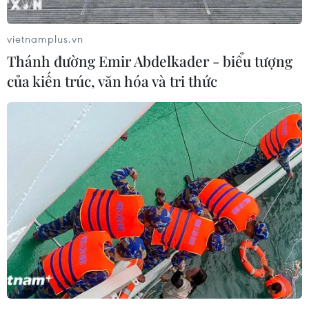
mặt với viễn cảnh của một cuộc "khủng hoảng dinh
dưỡng thảm khốc."
vietnamplus.vn
Thánh đường Emir Abdelkader - biểu tượng
của kiến trúc, văn hóa và tri thức
Xung đột Hamas-Israel: Liên hợp quốc