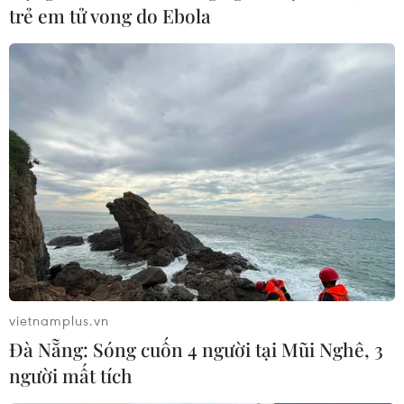
trẻ em tử vong do Ebola
Mỹ hy vọng biên giới Israel-Liban lắng dịu
sau thỏa thuận ngừng bắn ở Gaza
22/11/2023 05:35
Mỹ hy vọng thỏa thuận ngừng bắn 4 ngày đã được
Israel và phong trào Hồi giáo Hamas nhất trí sẽ giúp
ngừng hoàn toàn các cuộc xung đột ở biên giới phía
Bắc Israel, giáp với Liban.
vietnamplus.vn
Đà Nẵng: Sóng cuốn 4 người tại Mũi Nghê, 3
người mất tích