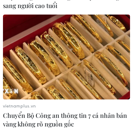
Xung đột Israel-Hamas: Ít nhất 300
sang người cao tuổi
trẻ em thiệt mạng trong 300 ngày
qua
06/08/2026 22:56
Iran và Oman thống nhất mở lại eo
biển Hormuz trong 60 ngày
06/08/2026 12:25
Israel thử nghiệm tên lửa Arrow giữa
lúc căng thẳng khu vực leo thang
06/08/2026 11:17
vietnamplus.vn
Chuyển Bộ Công an thông tin 7 cá nhân bán
vàng không rõ nguồn gốc
Iran cảnh báo đáp trả nhằm vào hạ