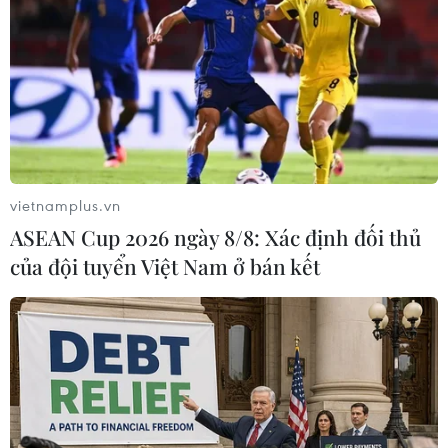
#Joe Biden
#Dải Gaza
#Trao trả con tin
#Hamas
#Ngừng bắn
Israel
Mỹ
Palestine
vietnamplus.vn
ASEAN Cup 2026 ngày 8/8: Xác định đối thủ
của đội tuyển Việt Nam ở bán kết
Theo dõi VietnamPlus
XUNG ĐỘT ISRAEL-HAMAS
Xung đột Israel-Hamas: Ít nhất 300 trẻ em thiệt