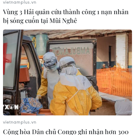
cảnh báo thảm kịch y tế tại Gaza
vietnamplus.vn
Vùng 3 Hải quân cứu thành công 1 nạn nhân
22/11/2023 06:01
bị sóng cuốn tại Mũi Nghê
Tổ chức Y tế thế giới (WHO) cho biết khoảng 160 trẻ em
thiệt mạng mỗi ngày tại Gaza, trong khi Quỹ Nhi đồng
Liên hợp quốc (UNICEF) cảnh báo con số này có thể
tăng mạnh.
vietnamplus.vn
Cộng hòa Dân chủ Congo ghi nhận hơn 300