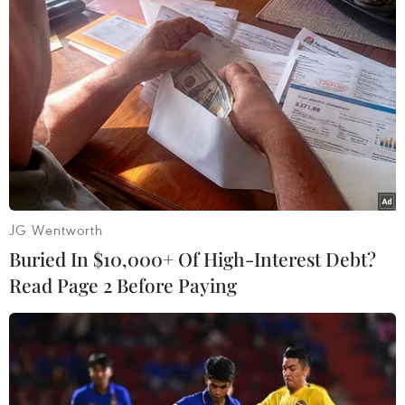
Cũng trong ngày 22/11, Ngoại trưởng Mỹ Antony
Blinken đã điện đàm vói người đồng cấp Saudi
Arabia, Faisal bin Farhan Al Saud, trong đó hai
bên tái khẳng định cam kết ngăn chặn nguy cơ
xung đột Hamas-Israel lan rộng ra toàn khu
vực./.
(TTXVN/Vietnam+)
JG Wentworth
Buried In $10,000+ Of High-Interest Debt?
Read Page 2 Before Paying