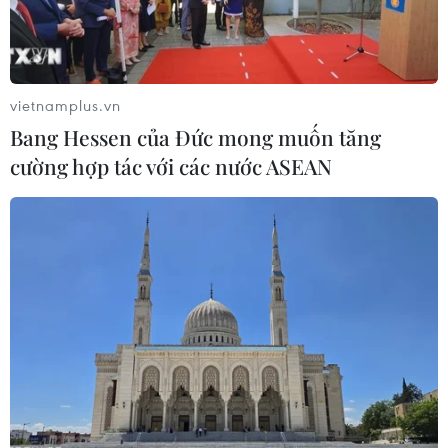
vietnamplus.vn
Bang Hessen của Đức mong muốn tăng
cường hợp tác với các nước ASEAN
UNICEF: Xung đột Hamas-Israel đã cướp
đi sinh mạng của hơn 5.300 trẻ em ở Gaza
23/11/2023 00:06
Giám đốc UNICEF Russell nhấn mạnh ngoài 5.300 trẻ
đã thiệt mạng, 1 triệu trẻ em khác ở Gaza đang phải đối