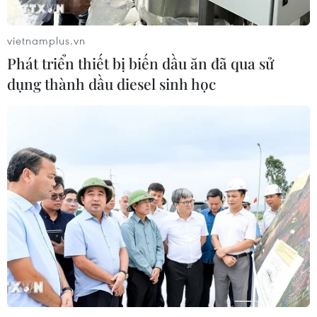
vietnamplus.vn
Phát triển thiết bị biến dầu ăn đã qua sử
dụng thành dầu diesel sinh học
TIN CÙNG CHUYÊN MỤC
Tổng thống Iran nhấn mạnh Tehran
sẽ không bị ép buộc phải đầu hàng
08/08/2026 11:51
Mỹ có đang chuẩn bị một
chiến lược mới nhằm vào Iran?
07/08/2026 10:08