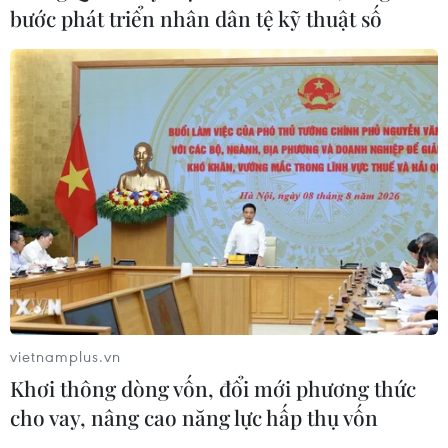
vật tư y tế tại Ukraine
bước phát triển nhân dân tệ kỹ thuật số
09/08/2026 15:11
Cơ hội và bài toán chính sách cho
Việt Nam từ chiến lược bán dẫn của
Mỹ
09/08/2026 12:57
Chiến dịch siết nhập cư của Mỹ tăng
tốc, ICE bắt giữ 51.000 người
09/08/2026 06:56
vietnamplus.vn
Khơi thông dòng vốn, đổi mới phương thức
Bạn bè Canada chia sẻ về giá trị độc
cho vay, nâng cao năng lực hấp thụ vốn
lập, tự chủ của Việt Nam