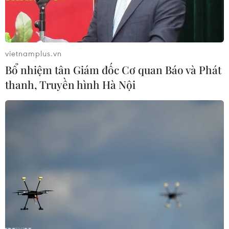
Nicolas Maduro.
vietnamplus.vn
Bổ nhiệm tân Giám đốc Cơ quan Báo và Phát
thanh, Truyền hình Hà Nội
Bộ trưởng Quốc phòng Venezuela Vladimir Padrino phát biểu
tại cuộc họp báo ở Caracas. (Nguồn: AFP/TTXVN)
Theo phóng viên TTXVN tại Mỹ Latinh, ngày
13/8, Lực lượng Vũ trang Venezuela đã lên tiếng