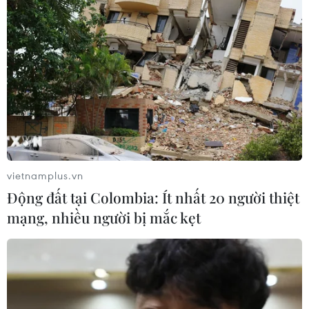
#Venezuela
#Đảo chính
#Vladimir Padrino
#Lệnh cấm vận của Mỹ
#Phe đối lập
#Tổng thống Nicolas Maduro
Venezuela
Theo dõi VietnamPlus
vietnamplus.vn
Động đất tại Colombia: Ít nhất 20 người thiệt
mạng, nhiều người bị mắc kẹt
TIN LIÊN QUAN