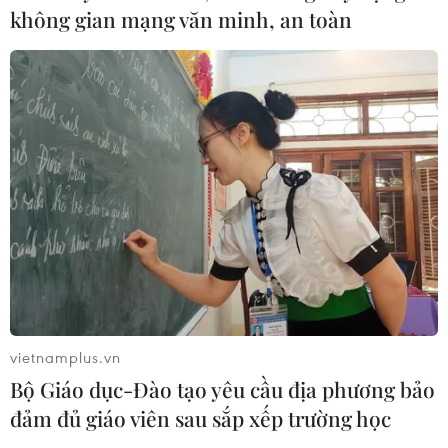
quan đến trực thăng chở Tổng thống
không gian mạng văn minh, an toàn
Trump
06/08/2026 04:38
Xem thêm
CƠ QUAN CHỦ QUẢN: THÔNG TẤN XÃ VIỆT NAM
Tổng Biên tập: TRẦN TIẾN DUẨN
Phó Tổng Biên tập: NGUYỄN THỊ TÁM, KHÚC THANH
vietnamplus.vn
THỦY
Bộ Giáo dục-Đào tạo yêu cầu địa phương bảo
đảm đủ giáo viên sau sắp xếp trường học
Sở hữu trí tuệ
Quy định sử dụng