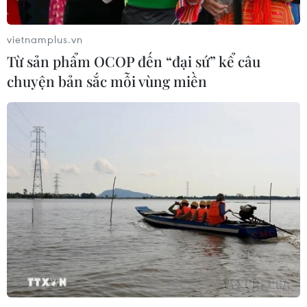
vietnamplus.vn
Từ sản phẩm OCOP đến “đại sứ” kể câu
chuyện bản sắc mỗi vùng miền
TIN CÙNG CHUYÊN MỤC
Mỹ điều tiêm kích áp tải nhiều máy
bay dân sự gần sân golf của Tổng
thống Trump
10/08/2026 04:22
Khoa học, công nghệ - trụ cột mới