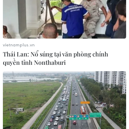
cuộc gặp gỡ trong tương lai.”
vietnamplus.vn
Thái Lan: Nổ súng tại văn phòng chính
quyền tỉnh Nonthaburi
Tuần hành tại Venezuela phản đối các
biện pháp trừng phạt của Mỹ
11/08/2019 02:21