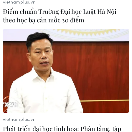
vietnamplus.vn
Điểm chuẩn Trường Đại học Luật Hà Nội
theo học bạ cán mốc 30 điểm
Venezuela thu thập chữ ký người dân phản
đối lệnh phong tỏa của Mỹ
11/08/2019 14:38
Theo Phó Tổng thống Jorge Rodríguez, dự kiến chiến
dịch kéo dài 1 tháng sẽ thu thập được 13 triệu chữ ký của
người dân trong lãnh thổ Venezuela và Caracas được
vận động trên toàn thế giới.
vietnamplus.vn
Phát triển đại học tinh hoa: Phân tầng, tập