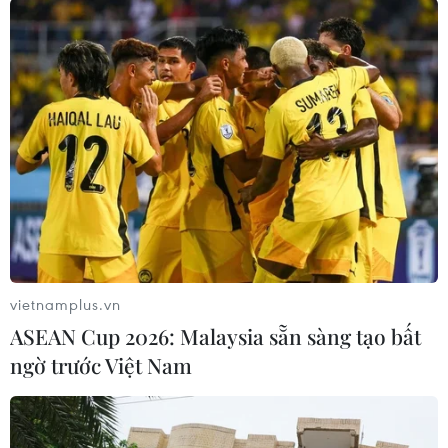
tài sản của Mỹ là hành vi “khủng bố kinh tế,”
nhằm thúc đẩy sự thay đổi vi hiến tại quốc gia
Nam Mỹ này, vi phạm những nguyên tắc và
mục đích của Hiến chương Liên hợp quốc./.
(TTXVN/Vietnam+)
vietnamplus.vn
ASEAN Cup 2026: Malaysia sẵn sàng tạo bất
ngờ trước Việt Nam