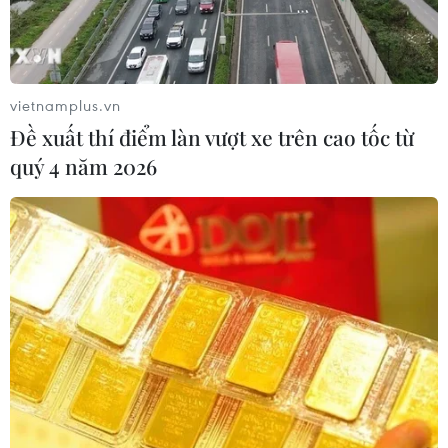
Phát biểu trước biển người mặc áo đỏ ở đại lộ trung
tâm thủ đô, Tổng thống Maduro khẳng định đây là minh
chứng cho thấy nhân dân Venezuela không bao giờ
chịu khuất phục trước cường quyền.
vietnamplus.vn
Đề xuất thí điểm làn vượt xe trên cao tốc từ
quý 4 năm 2026