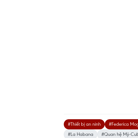
#Thiết bị an ninh
#Federica Mog
#La Habana
#Quan hệ Mỹ-Cu