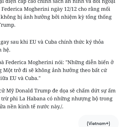
i diện cấp cao chính sách an ninh và đối ngoại
 Federica Mogherini ngày 12/12 cho rằng mối
 không bị ảnh hưởng bởi nhiệm kỳ tổng thống
Trump.
gay sau khi EU và Cuba chính thức ký thỏa
 hệ.
 bà Federica Mogherini nói: "Những diễn biến ở
g Một trở đi sẽ không ảnh hưởng theo bất cứ
iữa EU và Cuba."
 cử Mỹ Donald Trump đe dọa sẽ chấm dứt sự ấm
 trừ phi La Habana có những nhượng bộ trong
a nền kinh tế nước này./.
(Vietnam+)