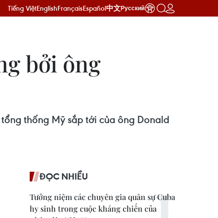
Tiếng Việt
English
Français
Español
中文
Русский
ng bởi ông
 tổng thống Mỹ sắp tới của ông Donald
ĐỌC NHIỀU
Tưởng niệm các chuyên gia quân sự Cuba
hy sinh trong cuộc kháng chiến của