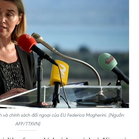
h và chính sách đối ngoại của EU Federica Mogherini. (Nguồn:
AFP/TTXVN)