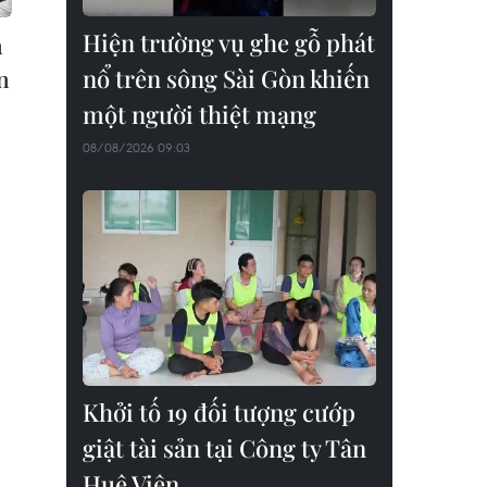
Hiện trường vụ ghe gỗ phát
a
nổ trên sông Sài Gòn khiến
n
một người thiệt mạng
08/08/2026 09:03
Khởi tố 19 đối tượng cướp
giật tài sản tại Công ty Tân
Huê Viên