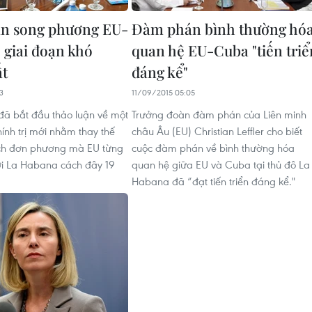
n song phương EU-
Đàm phán bình thường hó
 giai đoạn khó
quan hệ EU-Cuba "tiến triể
ất
đáng kể"
3
11/09/2015 05:05
ã bắt đầu thảo luận về một
Trưởng đoàn đàm phán của Liên minh
ính trị mới nhằm thay thế
châu Âu (EU) Christian Leffler cho biết
ách đơn phương mà EU từng
cuộc đàm phán về bình thường hóa
ới La Habana cách đây 19
quan hệ giữa EU và Cuba tại thủ đô La
Habana đã “đạt tiến triển đáng kể."