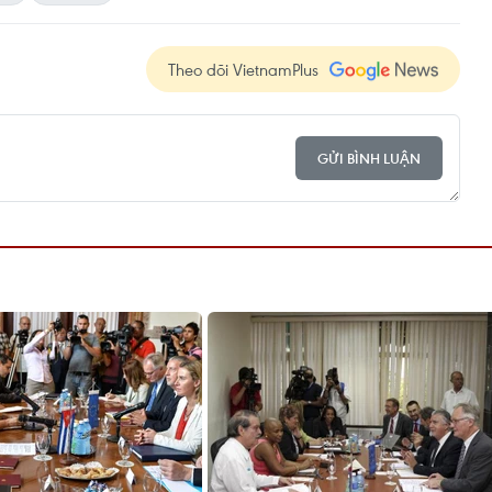
Theo dõi VietnamPlus
GỬI BÌNH LUẬN