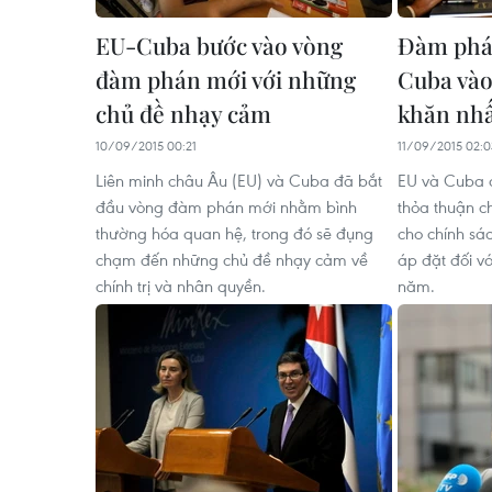
EU-Cuba bước vào vòng
Đàm phá
đàm phán mới với những
Cuba vào
chủ đề nhạy cảm
khăn nh
10/09/2015 00:21
11/09/2015 02:0
Liên minh châu Âu (EU) và Cuba đã bắt
EU và Cuba đ
đầu vòng đàm phán mới nhằm bình
thỏa thuận ch
thường hóa quan hệ, trong đó sẽ đụng
cho chính s
chạm đến những chủ đề nhạy cảm về
áp đặt đối v
chính trị và nhân quyền.
năm.