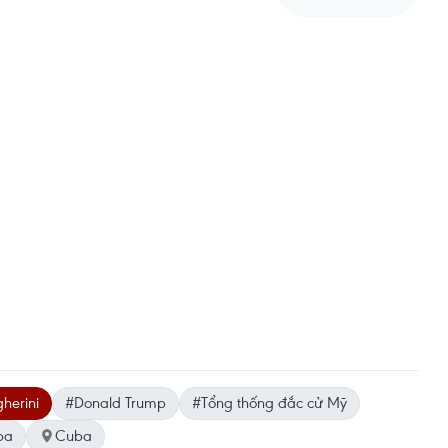
herini
#Donald Trump
#Tổng thống đắc cử Mỹ
ba
Cuba