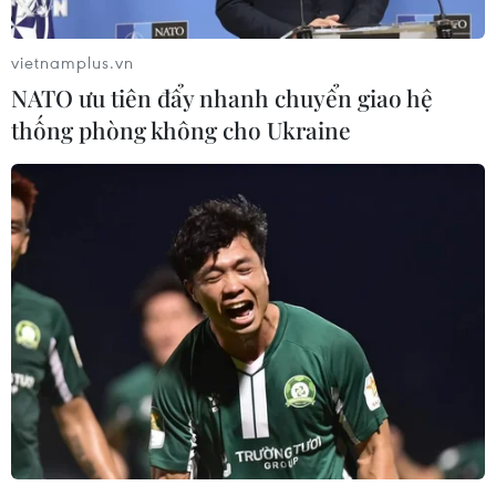
xỉ 0 độ C kèm với mưa nên người dân cần đề phòng
khả năng băng giá và sương muối.
vietnamplus.vn
NATO ưu tiên đẩy nhanh chuyển giao hệ
thống phòng không cho Ukraine
Băng giá xuất hiện ở vùng cao
Quảng Ninh