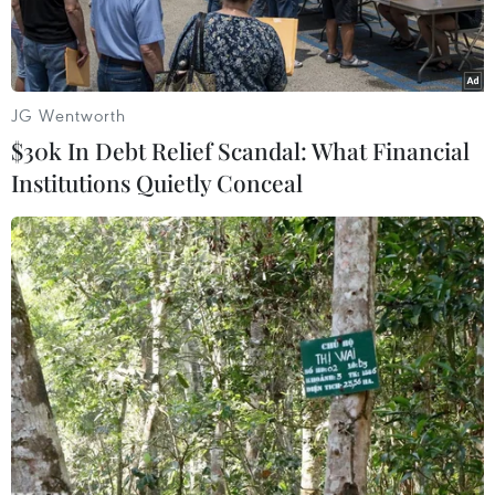
JG Wentworth
$30k In Debt Relief Scandal: What Financial
Institutions Quietly Conceal
Băng giá xuất hiện tại đỉnh Cao Ly, huyện Bình Liêu. (Ảnh:
TTXVN phát)
Ông Lê Tiến Dũng, Trưởng Ban Quản lý Di tích
và Rừng Quốc gia Yên Tử, thành phố Uông Bí,
tỉnh Quảng Ninh cho hay từ đêm 22/1, rạng sáng
23/1, không khí lạnh tràn về kèm theo mưa nhỏ
nên khu vực đỉnh núi Yên Tử đã xuất hiện băng