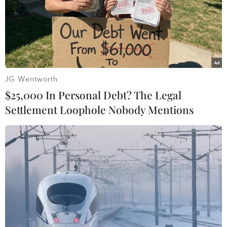
#Băng giá
#Rừng Quốc gia Yên Tử
#Chùa Đồng
#Đỉnh núi Cao Ly
#Không khí lạnh
Quảng Ninh
JG Wentworth
$25,000 In Personal Debt? The Legal
Settlement Loophole Nobody Mentions
Theo dõi VietnamPlus
TIN LIÊN QUAN