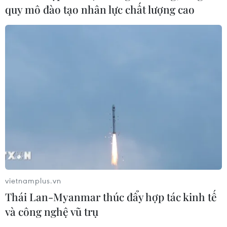
Mở 1 cửa xả đáy hồ thủy điện Hòa
quy mô đào tạo nhân lực chất lượng cao
Bình vào 16 giờ ngày 6/8
06/08/2026 06:28
Quảng Trị: Mùa mưa lũ cận kề,
thường trực nỗi lo bờ sông 'nuốt' đất
06/08/2026 05:14
Mưa dông khiến hàng chục
chuyến bay tới Nội Bài không thể hạ
cánh
vietnamplus.vn
06/08/2026 04:37
Thái Lan-Myanmar thúc đẩy hợp tác kinh tế
và công nghệ vũ trụ
Cảnh báo lũ quét, sạt lở đất ở 8 tỉnh