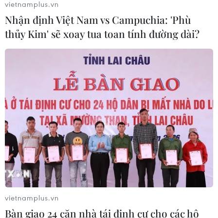
vietnamplus.vn
Mưa lũ, sạt lở tại Sri Lanka khiến 5
Nhận định Việt Nam vs Campuchia: 'Phù
người thiệt mạng
thủy Kim' sẽ xoay tua toan tính đường dài?
04/08/2026 23:09
Thời tiết ngày 5/8: Bắc Bộ tiếp tục
mưa lớn, nguy cơ lũ quét và sạt lở đất
gia tăng
04/08/2026 23:08
Xem thêm
vietnamplus.vn
Bàn giao 24 căn nhà tái định cư cho các hộ