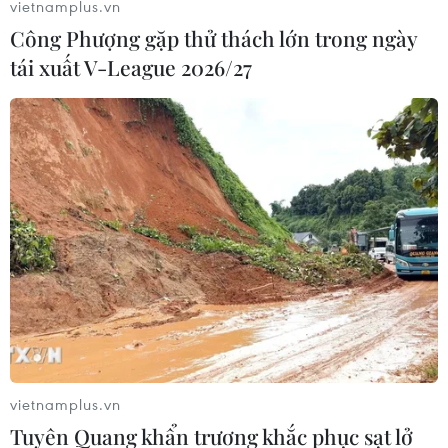
vietnamplus.vn
23/01/2024 04:20
Công Phượng gặp thử thách lớn trong ngày
Sáng 23/1/2024, nhiệt độ tại khu vực chùa Đồng, Yên
tái xuất V-League 2026/27
Tử và đỉnh Cao Ly, huyện Bình Liêu, xuống thấp, xuất
hiện băng giá.
vietnamplus.vn
Tuyên Quang khẩn trương khắc phục sạt lở