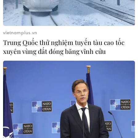
vietnamplus.vn
Trung Quốc thử nghiệm tuyến tàu cao tốc
xuyên vùng đất đóng băng vĩnh cửu
Đợt rét đậm từ đêm 20/1: Nhiệt độ xuống
0 độ C, nguy cơ xảy ra băng giá
18/01/2024 07:01
Trong đợt không khí lạnh xuất hiện từ đêm 20/1 tới, dự
báo nhiệt độ tại các khu vực núi cao có thể xuống xấp