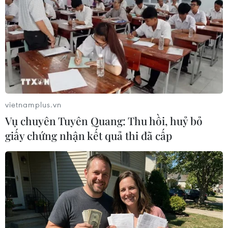
đậm, rét hại đầu tiên của năm
mới 2024 do không khí lạnh mạnh
tăng cường gây ra. Đến tối, nhiệt
độ giảm xuống chỉ còn khoảng 10
độ C và càng về đêm trời càng
rét.
(TTXVN/Vietnam+)
vietnamplus.vn
Vụ chuyên Tuyên Quang: Thu hồi, huỷ bỏ
giấy chứng nhận kết quả thi đã cấp