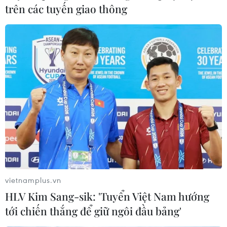
trên các tuyến giao thông
Xuất hiện băng giá trên đỉnh
Mẫu Sơn
23/01/2024 03:00
Nhiệt độ trên đỉnh Mẫu Sơn,tỉnh Lạng Sơn giảm xuống
dưới 0 độ C, kèm theo mưa nên đã xuất hiện băng giá.
vietnamplus.vn
HLV Kim Sang-sik: 'Tuyển Việt Nam hướng
tới chiến thắng để giữ ngôi đầu bảng'