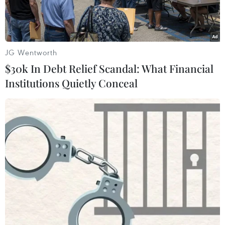
quốc tế.
JG Wentworth
$30k In Debt Relief Scandal: What Financial
Institutions Quietly Conceal
Lãnh đạo 2 bên tham gia ký kết. (Ảnh: PV/Vietnam+)
Chiều 16/10 tại Hà Nội, Ngân hàng Thương mại
cổ phần Sài Gòn-Hà Nội (SHB) đã ký thỏa thuận
hợp tác (MOU) với Ngân hàng Busan thuộc Tập