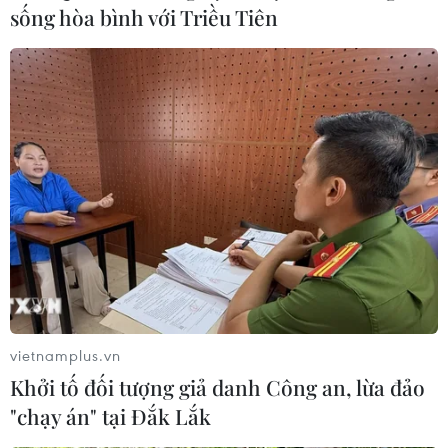
sống hòa bình với Triều Tiên
SHB dành 6.000 tỷ đồng giảm lãi suất cho
vay doanh nghiệp từ 6,97%
03/10/2023 04:32
vietnamplus.vn
Khách hàng nông lâm nghiệp, thủy sản, xuất khẩu,
Khởi tố đối tượng giả danh Công an, lừa đảo
doanh nghiệp ứng dụng công nghệ cao... có nhu cầu
"chạy án" tại Đắk Lắk
vay vốn ngắn hạn sẽ được SHB ưu đãi lãi suất chỉ từ