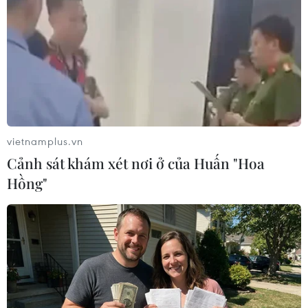
vietnamplus.vn
Cảnh sát khám xét nơi ở của Huấn "Hoa
Hồng"
Giao dịch tại SHB. (Ảnh: PV/Vietnam+)
Ông Bang Seong-bin - Chủ tịch Hội đồng quản
trị, Tổng Giám đốc Ngân hàng Busan chia sẻ:
“Như lời Chủ tịch Hồ Chí Minh vĩ đại “Dĩ bất