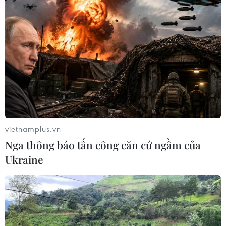
SHB và Đại học Quốc gia TP. HCM thống nhất xây dựng
nền tảng hợp tác vì lợi ích của sinh viên, đặc biệt ngân
hàng này sẽ có các chính sách tuyển dụng ưu tiên đối
với những sinh viên giỏi của trường.
vietnamplus.vn
Nga thông báo tấn công căn cứ ngầm của
Ukraine