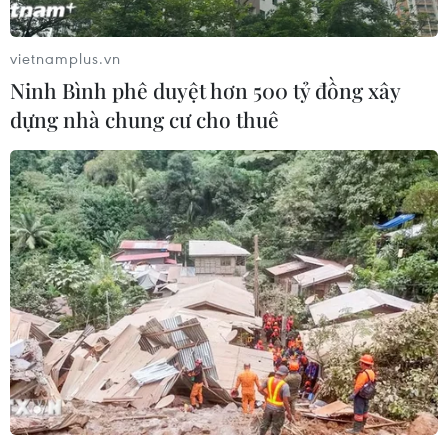
Công nghệ AI từ OPES gây ấn tượng
tại Vietnam Insurance Summit 2026
vietnamplus.vn
05/08/2026 08:10
Ninh Bình phê duyệt hơn 500 tỷ đồng xây
dựng nhà chung cư cho thuê
Từ thương cảng Sài Gòn đến trung
tâm tài chính quốc tế nhìn từ
Vietcombank Tower
05/08/2026 08:09
Gia Lai chấp thuận hai dự án chăn
nuôi công nghệ cao trị giá hơn 3.600
tỷ đồng
05/08/2026 06:29
Walt Disney đồng ý bán 50% cổ phần