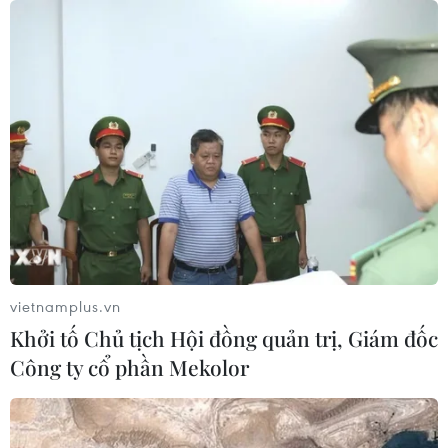
TIN CÙNG CHUYÊN MỤC
Tiêu chí mới phân loại doanh nghiệp
để thực hiện cơ cấu lại vốn nhà nước
06/08/2026 15:08
Meta tung công cụ AI lập trình tự
động cho nhà phát triển
06/08/2026 06:40
vietnamplus.vn
Khởi tố Chủ tịch Hội đồng quản trị, Giám đốc
Công ty cổ phần Mekolor
Doanh thu AI của Microsoft phụ
thuộc phần lớn vào đối tác OpenAI
06/08/2026 06:31