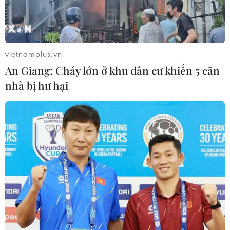
hàng bán lẻ hiện đại trong tốp đầu khu vực./.
(Vietnam+)
vietnamplus.vn
An Giang: Cháy lớn ở khu dân cư khiến 5 căn
nhà bị hư hại
#SHB
#Ngân hàng Busan
#doanh nghiệp