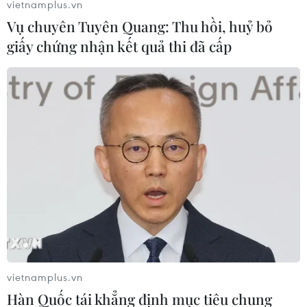
vietnamplus.vn
Vụ chuyên Tuyên Quang: Thu hồi, huỷ bỏ
giấy chứng nhận kết quả thi đã cấp
SHB tham gia tài trợ thương mại của IFC
với hạn mức 75 triệu USD
01/10/2023 10:18
Khoản tài trợ trị giá 75 triệu USD của IFC sẽ giúp nâng
cao năng lực của SHB trong việc cung cấp các giải
pháp tài trợ thương mại để hỗ trợ tốt hơn các doanh
nghiệp vừa và nhỏ.
vietnamplus.vn
Hàn Quốc tái khẳng định mục tiêu chung