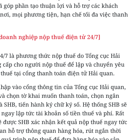
ã góp phần tạo thuận lợi và hỗ trợ các khách
nơi, mọi phương tiện, hạn chế tối đa việc thanh
doanh nghiệp nộp thuế điện tử 24/7]
24/7 là phương thức nộp thuế do Tổng cục Hải
 cấp cho người nộp thuế để lập và chuyển yêu
thuế tại cổng thanh toán điện tử Hải quan.
hập vào cổng thông tin của Tổng cục Hải quan,
 và chọn tờ khai muốn thanh toán, chọn ngân
à SHB, tiến hành ký chữ ký số. Hệ thống SHB sẽ
ngay lập tức tài khoản số tiền thuế và phí. Rất
 được SHB xác nhận kết quả nộp thuế ngay tức
an hỗ trợ thông quan hàng hóa, rút ngắn thời
 quá trình nộp thuế để đưa hàng hóa vào sản