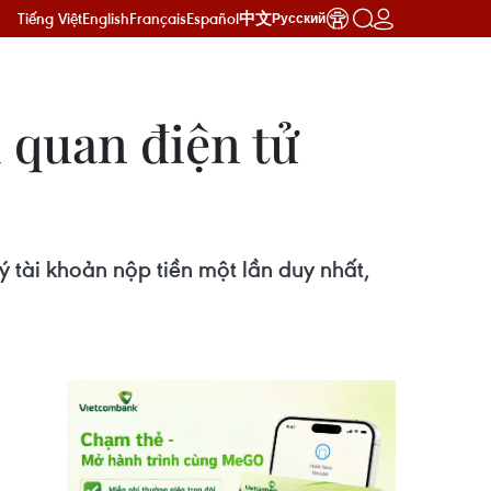
Tiếng Việt
English
Français
Español
中文
Русский
i quan điện tử
 tài khoản nộp tiền một lần duy nhất,