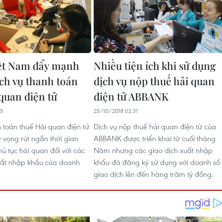
ệt Nam đẩy mạnh
Nhiều tiện ích khi sử dụng
ịch vụ thanh toán
dịch vụ nộp thuế hải quan
 quan điện tử
điện tử ABBANK
25
25/10/2018 02:31
h toán thuế Hải quan điện tử
Dịch vụ nộp thuế hải quan điện tử của
 vọng rút ngắn thời gian
ABBANK được triển khai từ cuối tháng
ủ tục hải quan đối với các
Năm nhưng các giao dịch xuất nhập
uất nhập khẩu của doanh
khẩu đã đăng ký sử dụng với doanh số
giao dịch lên đến hàng trăm tỷ đồng.