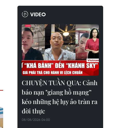
VIDEO
CHUYỆN TUẦN QUA: Cảnh
báo nạn "giang hồ mạng”
kéo những hệ lụy ảo tràn ra
đời thực
08/08/2026 04:00