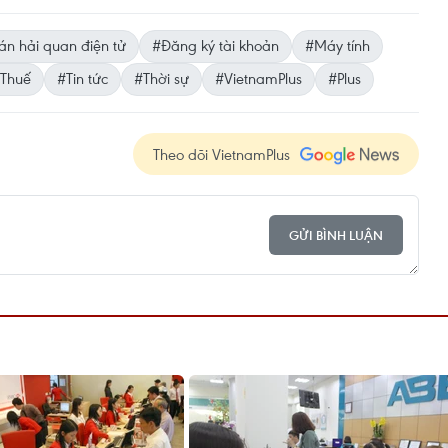
án hải quan điện tử
#Đăng ký tài khoản
#Máy tính
 Thuế
#Tin tức
#Thời sự
#VietnamPlus
#Plus
Theo dõi VietnamPlus
GỬI BÌNH LUẬN