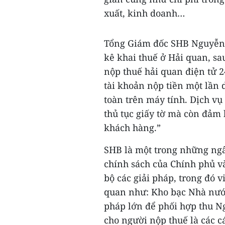
xuất, kinh doanh…
Tổng Giám đốc SHB Nguyễn V
kê khai thuế ở Hải quan, sa
nộp thuế hải quan điện tử 
tài khoản nộp tiền một lần d
toàn trên máy tính. Dịch v
thủ tục giấy tờ mà còn đảm 
khách hàng.”
SHB là một trong những ngâ
chính sách của Chính phủ v
bộ các giải pháp, trong đó v
quan như: Kho bạc Nhà nước
pháp lớn để phối hợp thu Ng
cho người nộp thuế là các 