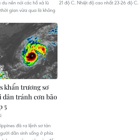
 du nên nói các hồ xả lũ
21 độ C. Nhiệt độ cao nhất 23-26 độ C.
 thời gian vừa qua là không
es khẩn trương sơ
i dân tránh cơn bão
p 5
2
lippines đã ra lệnh sơ tán
gười dân sinh sống ở phía