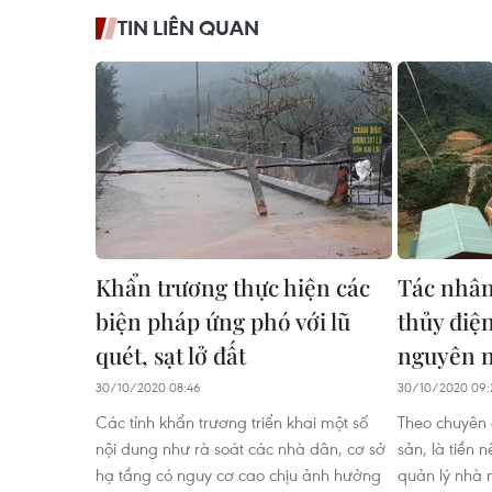
TIN LIÊN QUAN
Khẩn trương thực hiện các
Tác nhân
biện pháp ứng phó với lũ
thủy điệ
quét, sạt lở đất
nguyên 
30/10/2020 08:46
30/10/2020 09:
Các tỉnh khẩn trương triển khai một số
Theo chuyên g
nội dung như rà soát các nhà dân, cơ sở
sản, là tiền
hạ tầng có nguy cơ cao chịu ảnh hưởng
quản lý nhà 