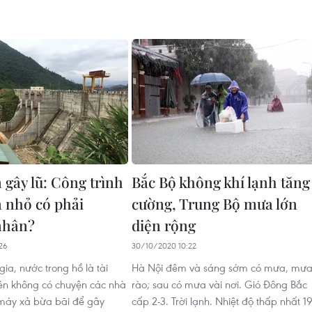
 gây lũ: Công trình
Bắc Bộ không khí lạnh tăng
n nhỏ có phải
cường, Trung Bộ mưa lớn
nhân?
diện rộng
26
30/10/2020 10:22
ia, nước trong hồ là tài
Hà Nội đêm và sáng sớm có mưa, mư
 nên không có chuyện các nhà
rào; sau có mưa vài nơi. Gió Đông Bắc
máy xả bừa bãi để gây
cấp 2-3. Trời lạnh. Nhiệt độ thấp nhất 19