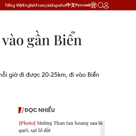
Tiếng Việt
English
Français
Español
中文
Русский
n vào gần Biển
mỗi giờ đi được 20-25km, đi vào Biển
ĐỌC NHIỀU
Mường Than tan hoang sau lũ
quét, sạt lở đất