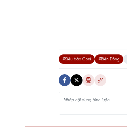
#Siêu bão Goni
#Biển Đông