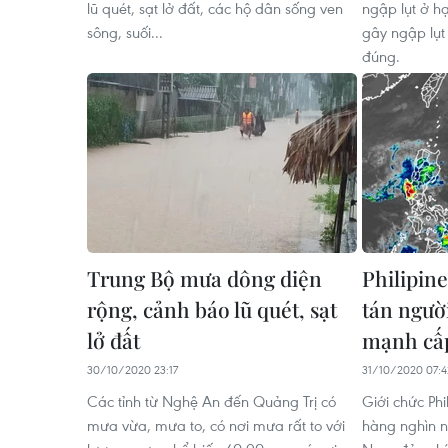
lũ quét, sạt lở đất, các hộ dân sống ven
ngập lụt ở hạ
sông, suối...
gây ngập lụt
đúng.
Trung Bộ mưa dông diện
Philipin
rộng, cảnh báo lũ quét, sạt
tán ngườ
lở đất
mạnh cấ
30/10/2020 23:17
31/10/2020 07:4
Các tỉnh từ Nghệ An đến Quảng Trị có
Giới chức Phi
mưa vừa, mưa to, có nơi mưa rất to với
hàng nghìn n