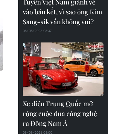
Tuyển Việt Nam giành vé
vào bán kết, vì sao ông Kim
Sang-sik vẫn không vui?
08/08/2026 03:37
Xe điện Trung Quốc mở
rộng cuộc đua công nghệ
a
ra Đông Nam Á
-
08/08/2026 03:00