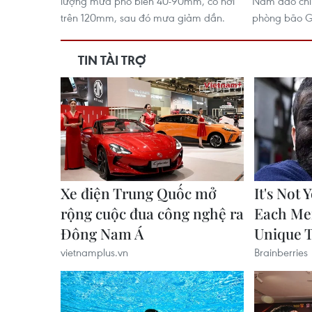
lượng mưa phổ biến 40-90mm, có nơi
Nam đảo chí
trên 120mm, sau đó mưa giảm dần.
phòng bão G