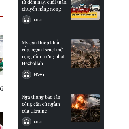
từ đêm nay, cuối tuần
chuyển nắng nóng
NGHE
Mỹ can thiệp khẩn
cấp, ngăn Israel mở
rộng đòn trừng phạt
Hezbollah
NGHE
Nga thông báo tấn
công căn cứ ngầm
của Ukraine
NGHE