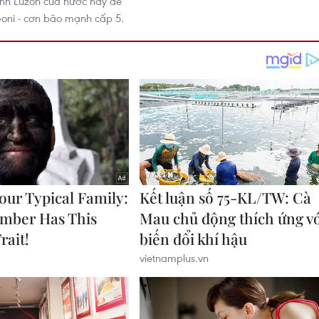
nh Luzon của nước này đề
oni - cơn bão mạnh cấp 5.