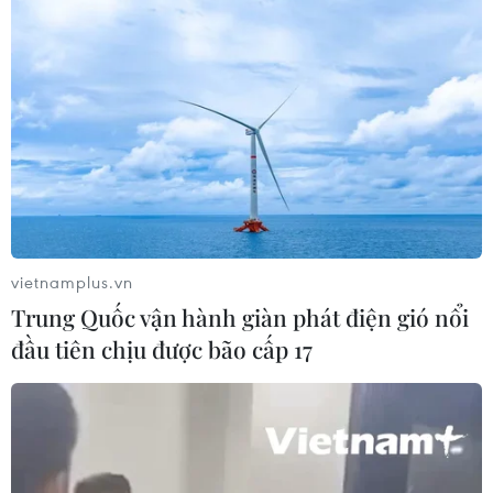
TIN CÙNG CHUYÊN MỤC
Vụ chuyên Tuyên Quang: Thu hồi,
hủy bỏ giấy chứng nhận kết quả thi
đã cấp
vietnamplus.vn
06/08/2026 13:55
Trung Quốc vận hành giàn phát điện gió nổi
đầu tiên chịu được bão cấp 17
Khuyến khích các cơ sở giáo dục đại
học cạnh tranh bằng chất lượng
06/08/2026 13:41