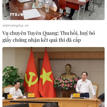
(TTXVN/Vietnam+)
vietnamplus.vn
Vụ chuyên Tuyên Quang: Thu hồi, huỷ bỏ
giấy chứng nhận kết quả thi đã cấp
#Việt Nam-Israel
#Sinh viên Việt Nam
#Thực tập sinh
#nông nghiệp công nghệ cao
#Tu nghiệp sinh