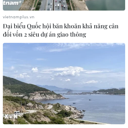
trong năm học 2026-2027
05/08/2026 13:13
vietnamplus.vn
Đại biểu Quốc hội băn khoăn khả năng cân
đối vốn 2 siêu dự án giao thông
Thi lại ở Tuyên Quang: Thí
sinh vẫn được xét tuyển đại học theo
nguyện vọng đã đăng ký
05/08/2026 11:02
Thứ trưởng Bộ GD-ĐT: Thi lại không
phải để xóa bỏ trách nhiệm của thí
sinh
05/08/2026 09:19
Bắc Ninh: Tinh gọn hơn 50% đầu mối