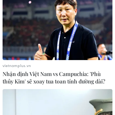
Ngày 7/3, ​Ủy ban Nhân dân thành phố Cần Thơ đã có
buổi tiếp và làm việc với ông Nadav Eschar, Đại sứ
Israel ở Việt Nam về kế hoạch hợp tác đa lĩnh vực giữa
hai bên trong thời gian tới.
vietnamplus.vn
Nhận định Việt Nam vs Campuchia: 'Phù
thủy Kim' sẽ xoay tua toan tính đường dài?