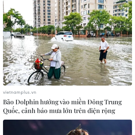
vietnamplus.vn
Bão Dolphin hướng vào miền Đông Trung
Cần Thơ và Israel tăng cường hợp tác phát
Quốc, cảnh báo mưa lớn trên diện rộng
triển đa lĩnh vực
07/03/2018 11:36