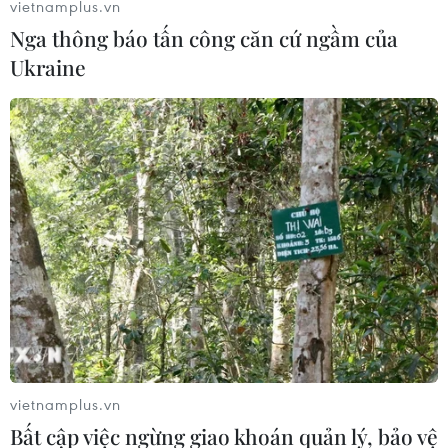
vietnamplus.vn
Nga thông báo tấn công căn cứ ngầm của
Ukraine
Nhiều chủ nông trang Israel muốn tuyển
dụng sinh viên Việt Nam
15/06/2017 02:37
Trung tâm Nghiên cứu nông nghiệp sa mạc Ramat
Negev sẽ tiếp nhận khoảng 300 học viên mới cho khóa
học 2017-2018 và nhiều chủ nông trang có nhu cầu tuyển
dụng các bạn trẻ Việt Nam đến để làm việc.
vietnamplus.vn
Bất cập việc ngừng giao khoán quản lý, bảo vệ