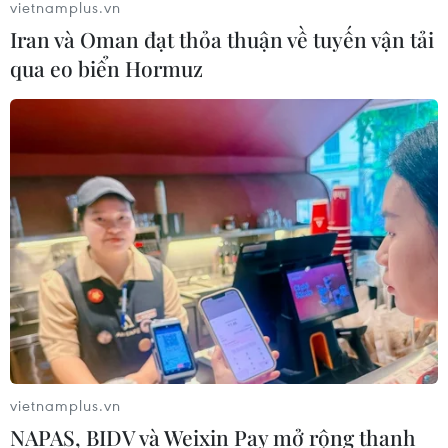
vietnamplus.vn
Iran và Oman đạt thỏa thuận về tuyến vận tải
qua eo biển Hormuz
vietnamplus.vn
NAPAS, BIDV và Weixin Pay mở rộng thanh