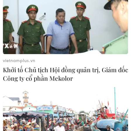
Việt Nam-Israel chia sẻ kinh nghiệm,
sáng kiến vì sự phát triển chung
25/06/2018 09:12
Học viện Chính trị quốc gia Hồ Chí Minh phối hợp Đại
sứ quán Israel tại Việt Nam tổ chức Tọa đàm “25 năm
quan hệ ngoại giao Việt Nam-Israel: Chia sẻ kinh
nghiệm và sáng kiến vì sự phát triển chung."
vietnamplus.vn
Khởi tố Chủ tịch Hội đồng quản trị, Giám đốc
Công ty cổ phần Mekolor