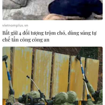
Thượng viện Mỹ thông qua luật ngân
sách tránh nguy cơ chính phủ đóng
cửa
vietnamplus.vn
08/08/2026 13:31
Bắt giữ 4 đối tượng trộm chó, dùng súng tự
chế tấn công công an
Thượng viện Mỹ thông qua dự luật
trừng phạt Nga
08/08/2026 03:50
Canada, Mỹ đàm phán thỏa thuận
thương mại tạm thời nhằm hạ nhiệt
căng thẳng
07/08/2026 23:53