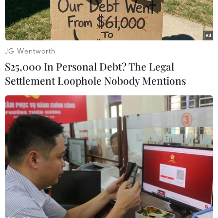
JG Wentworth
$25,000 In Personal Debt? The Legal
Settlement Loophole Nobody Mentions
Nhân viên y tế lấy mẫu xét nghiệm COVID-19 tại Panama City
ngày 9/4/2020. (Ảnh: AFP/TTXVN)
Bộ Y tế Panama cho biết trong ngày 11/4, nước
này đã ghi nhận thêm 260 ca mắc bệnh viêm
đường hô hấp cấp (COVID-19), nâng tổng số ca
bị mắc bệnh lên tới 3.234 ca và 79 ca tử vong.