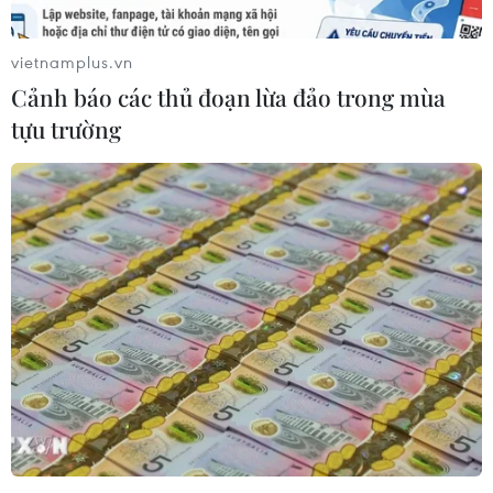
vietnamplus.vn
Panama xác nhận trường hợp đầu
Cảnh báo các thủ đoạn lừa đảo trong mùa
tiên nhiễm SARS-CoV-2
tựu trường
10/03/2020 09:31
Bộ Y tế Panama ngày 9/3 cho biết quốc gia Trung Mỹ
này đã xác nhận trường hợp đầu tiên nhiễm chủng mới
của virus corona (SARS-CoV-2) gây bệnh viêm đường
hô hấp cấp COVID-19.