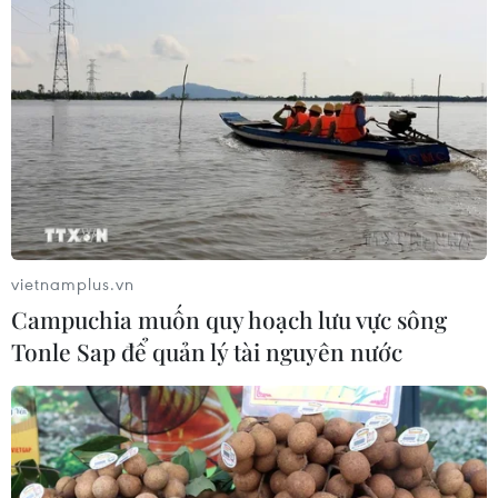
ca mắc COVID-19 nhất với 469 trường hợp, chiếm 25%
tổng số.
vietnamplus.vn
Campuchia muốn quy hoạch lưu vực sông
Tonle Sap để quản lý tài nguyên nước
Các nước châu Mỹ ghi nhận nhiều ca