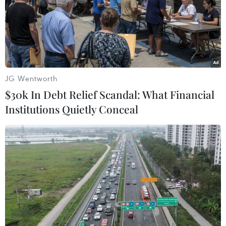
JG Wentworth
$30k In Debt Relief Scandal: What Financial
Institutions Quietly Conceal
#Panama
#Mexico
#COVID-19
#SARS-CoV-2
#Tử vong
#Virus
Mexico
Panama