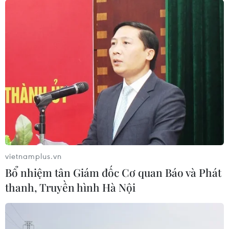
vietnamplus.vn
Bổ nhiệm tân Giám đốc Cơ quan Báo và Phát
Số ca tử vong do COVID-19 tại Mexico
thanh, Truyền hình Hà Nội
tăng lên 79 người
05/04/2020 04:00
Theo số liệu thống kê, thủ đô Mexico City ghi nhận nhiều