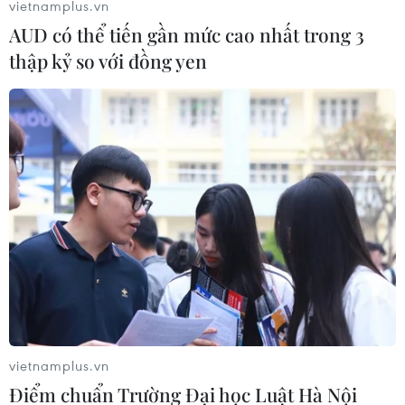
vietnamplus.vn
AUD có thể tiến gần mức cao nhất trong 3
thập kỷ so với đồng yen
Nhiều nước Mỹ Latinh tăng cường biện
pháp khẩn cấp chống dịch COVID-19
25/03/2020 03:24
Để ngăn chặn dịch COVID-19 bùng phát, Paraguay đã
đóng cửa toàn bộ cửa khẩu biên giới, Mexico ngừng
cấp hộ chiếu trong khi Panama quyết định gia hạn lệnh
giới nghiêm.
vietnamplus.vn
Điểm chuẩn Trường Đại học Luật Hà Nội