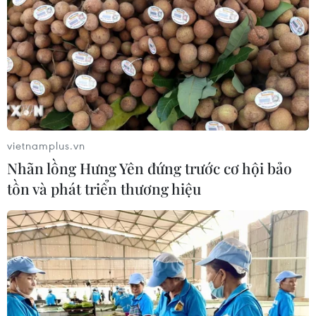
nhiễm COVID-19 mới
10/04/2020 03:56
Tình hình đại dịch COVID-19 tại khu vực châu Mỹ đang
diễn biến ngày càng phức tạp khi các quốc gia ghi
nhận thêm nhiều ca nhiễm và điểm dịch mới.
vietnamplus.vn
Nhãn lồng Hưng Yên đứng trước cơ hội bảo
tồn và phát triển thương hiệu