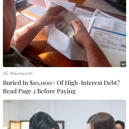
kiểm soát được sự lây lan của dịch COVID-19.
Phát biểu trong một chuyến thăm thực tế tới
bệnh viện San Isidro Labrador, nơi được dành
riêng để điều trị các bệnh nhân nhiễm COVID-
19 tại thủ đô Lima, Tổng thống Peru Martin
Vizcarra thông báo chính phủ nước này sẽ nỗ
lực xét nghiệm 12.000 mẫu bệnh phẩm mỗi
ngày, theo khuyến nghị của các chuyên gia y tế,
để có thể kiểm soát được sự lây lan của virus
JG Wentworth
corona chủng mới.
Buried In $10,000+ Of High-Interest Debt?
Peru là quốc gia đầu tiên tại Mỹ Latinh tuyên bố
Read Page 2 Before Paying
lệnh cách ly bắt buộc đối với toàn dân cũng như
đóng cửa toàn bộ đường biên giới từ ngày 16/3
và kéo dài lệnh này tới ngày 26/4. Ngoài ra,
chính quyền Lima cũng ban bố lệnh giới
nghiêm ban đêm trên cả nước và chỉ duy trì các