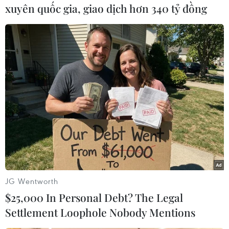
xuyên quốc gia, giao dịch hơn 340 tỷ đồng
(Vietnam+)
JG Wentworth
$25,000 In Personal Debt? The Legal
#dịch COVID-19
#Hà Nội
#học trực tiếp
Settlement Loophole Nobody Mentions
TP. Hà Nội