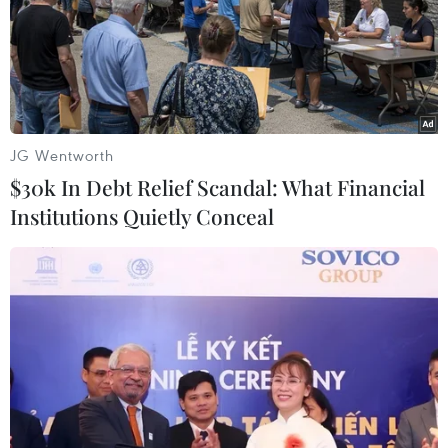
JG Wentworth
$30k In Debt Relief Scandal: What Financial
Institutions Quietly Conceal
Hà Nam tăng cường kiểm soát, bảo đảm
an toàn cho học sinh và giáo viên
23/02/2022 04:57
Để đảm bảo an toàn, các cơ sở giáo dục trên địa bàn