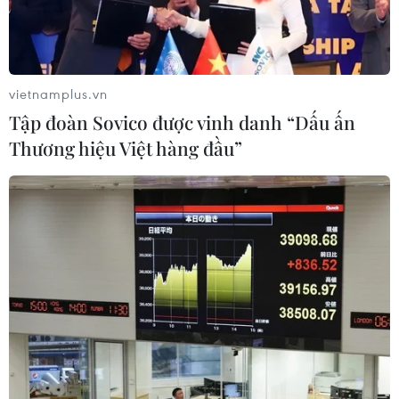
Hà Nam phối hợp chặt chẽ với phụ huynh học sinh
chuẩn bị những điều kiện tốt nhất phục vụ công tác dạy
và học cũng như công tác phòng, chống dịch.
vietnamplus.vn
Tập đoàn Sovico được vinh danh “Dấu ấn
Thương hiệu Việt hàng đầu”
TP Hồ Chí Minh tiếp tục tổ chức dạy và