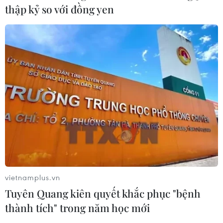
Trường đại học sư phạm đầu tiên
thập kỷ so với đồng yen
công bố điểm chuẩn năm 2026
09/08/2026 09:43
Điểm chuẩn Trường Đại học
Phenikaa dao động từ 18 đến 27 điểm
09/08/2026 09:23
Ngành nào dẫn đầu số điểm của
Trường Đại học Khoa học Tự nhiên,
Đại học Quốc gia Hà Nội năm 2026?
vietnamplus.vn
09/08/2026 08:52
Tuyên Quang kiên quyết khắc phục "bệnh
thành tích" trong năm học mới
Hải Phòng dự kiến còn 780 trường