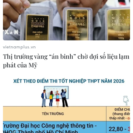
08/08/2026 14:24
Sáp nhập Trường Đại học Văn hóa,
Thể thao và Du lịch Thanh Hóa vào
Trường Đại học Hồng Đức
vietnamplus.vn
08/08/2026 06:36
Thị trường vàng “án binh” chờ đợi số liệu lạm
phát của Mỹ
Hà Nội sắp xếp trường học - cuộc
chuyển đổi về tư duy quản trị giáo
dục
08/08/2026 02:51
Bộ Giáo dục và Đào tạo
công bố Khung kế hoạch thời gian
năm học