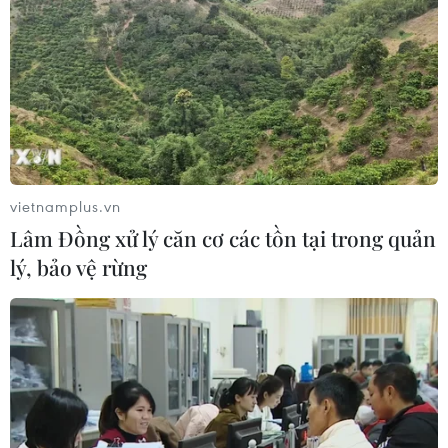
vietnamplus.vn
Lâm Đồng xử lý căn cơ các tồn tại trong quản
lý, bảo vệ rừng