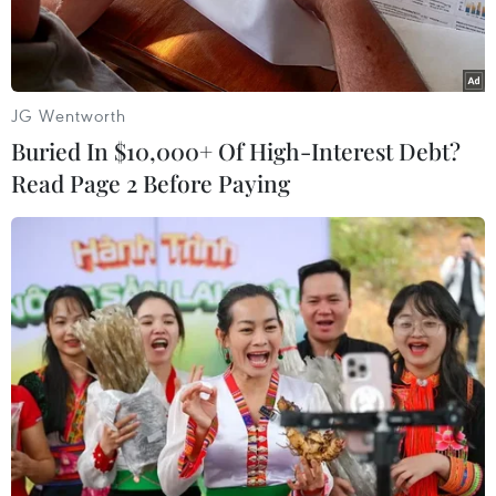
JG Wentworth
Buried In $10,000+ Of High-Interest Debt?
Read Page 2 Before Paying
Học sinh Trường Tiểu học Phạm Tu, huyện Thanh Trì, Hà Nội, đi
học trở lại sau thời gian tạm dừng đến trường. (Ảnh: Phạm
Mai/Vietnam+)
Trao đổi với phóng viên VietnamPlus, Phó giám