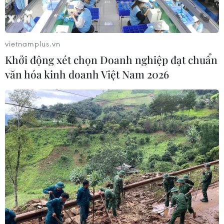
vietnamplus.vn
TIN CÙNG CHUYÊN MỤC
Khởi động xét chọn Doanh nghiệp đạt chuẩn
Ninh Bình phê duyệt hơn 500 tỷ
văn hóa kinh doanh Việt Nam 2026
đồng xây dựng nhà chung cư cho
thuê
06/08/2026 08:09
Tạo xung lực mới để phát triển thị
trường bất động sản lành mạnh, bền
vững
05/08/2026 09:21
Bộ Nông nghiệp và Môi trường đề