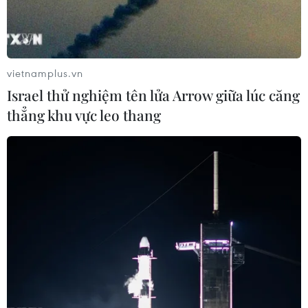
vietnamplus.vn
Israel thử nghiệm tên lửa Arrow giữa lúc căng
thẳng khu vực leo thang
Trung Quốc cân nhắc mua hàng triệu căn
nhà tồn đọng
16/05/2024 08:43
Trung Quốc đang tham khảo ý kiến của các quan chức
địa phương về các đề xuất để doanh nghiệp nhà nước