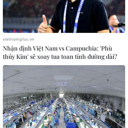
vietnamplus.vn
Nhận định Việt Nam vs Campuchia: 'Phù
thủy Kim' sẽ xoay tua toan tính đường dài?