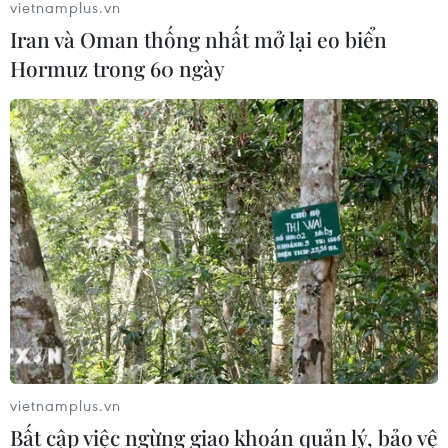
vietnamplus.vn
29/04/2024 11:45
Iran và Oman thống nhất mở lại eo biển
Các nhà phát triển bất động sản Trung Quốc đã phải
Hormuz trong 60 ngày
cắt giảm mạnh mẽ lực lượng lao động khi họ phải gánh
chịu các nghĩa vụ nợ ngày càng tăng và doanh số bán
hàng sụt giảm.
vietnamplus.vn
Bất cập việc ngừng giao khoán quản lý, bảo vệ