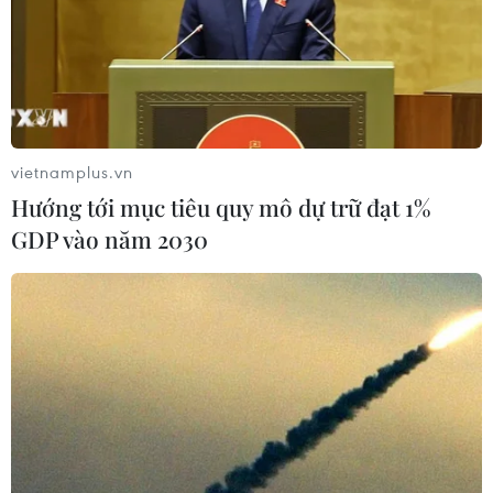
Trung Quốc phạt tập đoàn Evergrande 577 triệu
USD vì gian lận kinh doanh
Sự khởi đầu cho đà phục hồi của thị trường bất
động sản Trung Quốc
vietnamplus.vn
Evergrande đàm phán bán lại công ty con sản
xuất xe điện cho người ẩn danh
Hướng tới mục tiêu quy mô dự trữ đạt 1%
GDP vào năm 2030
Đầu tư thua lỗ tại Trung Quốc, lợi nhuận quý
cuối năm 2023 của HSBC giảm 80%
TIN LIÊN QUAN