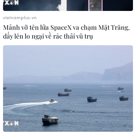
mua hàng loạt căn nhà trống từ các nhà phát triển bất
động sản đang chìm trong nợ nần.
vietnamplus.vn
Mảnh vỡ tên lửa SpaceX va chạm Mặt Trăng,
dấy lên lo ngại về rác thải vũ trụ
Bất động sản Trung Quốc vẫn gặp khó dù
tăng cho vay, nới lỏng hạn chế