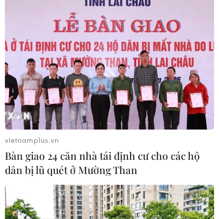
31/07/2026 05:28
Nhà nước giữ vai trò kiến tạo, khơi
thông dòng vốn đầu tư nhà ở cho
thuê
31/07/2026 02:35
Nghị quyết 21: Đột phá về tư duy,
nâng cao hiệu quả tái tạo tài sản đô
thị
vietnamplus.vn
31/07/2026 01:45
Bàn giao 24 căn nhà tái định cư cho các hộ
dân bị lũ quét ở Mường Than
Sẽ có các cơ chế, chính sách ưu đãi
doanh nghiệp đầu tư nhà ở công
nhân