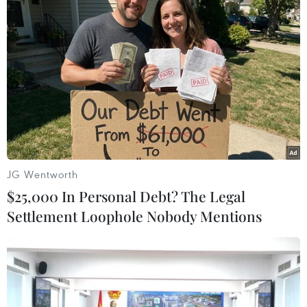
nhà của các địa phương.
JG Wentworth
$25,000 In Personal Debt? The Legal
Settlement Loophole Nobody Mentions
Tòa chung cư tại thành phố Thượng Hải, Trung Quốc. (Ảnh:
AFP/TTXVN)
Nhưng ngay cả con số này cũng ít hơn nhiều so
với những gì cần thiết. Một số nhà phân tích