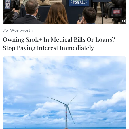
động sản.
JG Wentworth
Owning $10k+ In Medical Bills Or Loans?
Stop Paying Interest Immediately
Các tòa nhà tại Thượng Hải, Trung Quốc. (Ảnh: AFP/ TTXVN)
Chính phủ Trung Quốc đã đưa ra kế hoạch tham
vọng nhất từ trước đến nay để giải cứu thị
trường bất động sản.