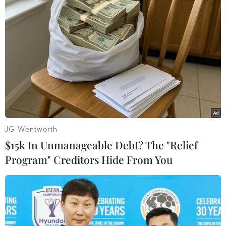
nhà mới
Chiến dịch nhằm giúp các thành phố trên khắp cả
nước giảm bớt lượng tồn kho căn hộ mới ngày
càng tăng và cung cấp dòng tiền quan trọng cho
các nhà phát triển bất động sản đang gặp khó
khăn.
(TTXVN/Vietnam+)
JG Wentworth
$15k In Unmanageable Debt? The "Relief
Program" Creditors Hide From You