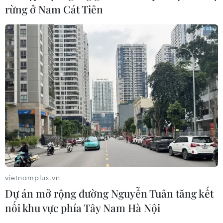
rừng ở Nam Cát Tiên
Những dấu hiệu cho thấy khủng hoảng bất
động sản tại Trung Quốc chưa kết thúc
30/03/2024 10:07
Trung Quốc đang nỗ lực khôi phục ngành bất động sản
đang gặp khó khăn, điều này không chỉ làm suy yếu
niềm tin của người mua nhà, doanh nghiệp và nhà đầu
tư mà còn đe dọa nền kinh tế nói chung.
vietnamplus.vn
Dự án mở rộng đường Nguyễn Tuân tăng kết
nối khu vực phía Tây Nam Hà Nội