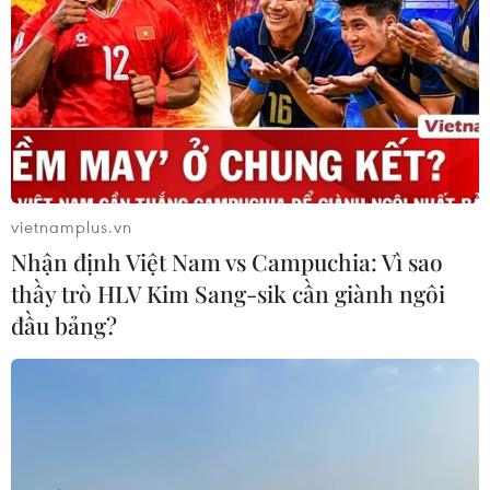
vietnamplus.vn
Nhận định Việt Nam vs Campuchia: Vì sao
thầy trò HLV Kim Sang-sik cần giành ngôi
đầu bảng?