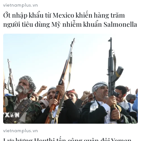
vietnamplus.vn
Ớt nhập khẩu từ Mexico khiến hàng trăm
Xung đột Hamas-Israel: Israel chưa
người tiêu dùng Mỹ nhiễm khuẩn Salmonella
chấp thuận kế hoạch về Dải Gaza
06/08/2026 03:45
Mỹ dỡ bỏ lệnh trừng phạt đối với
hãng hàng không Iraq
06/08/2026 03:34
Iran và Oman đạt thỏa thuận về
tuyến vận tải thương mại qua eo biển
Hormuz
vietnamplus.vn
05/08/2026 22:43
Lực lượng Houthi tấn công quân đội Yemen,