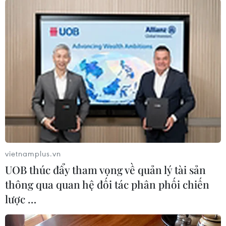
Quân đội Syria đã kiểm soát một khu vực
trọng yếu của Aleppo
09/11/2016 01:27
Quân đội Syria tuyên bố đã giành được quyền kiểm
soát một quận chiến lược của thành phố Aleppo, đánh
dấu bước tiến quan trọng nhất ở thành phố bị chia cắt
bởi chính quyền Damascus.
vietnamplus.vn
UOB thúc đẩy tham vọng về quản lý tài sản
thông qua quan hệ đối tác phân phối chiến
lược …