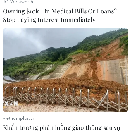
JG Wentworth
Owning $10k+ In Medical Bills Or Loans?
Stop Paying Interest Immediately
#An ninh
#Syria
#Quân đội chính phủ Syria
#Quân nổi dậy
#Aleppo
#Hezbollah
#Giành lại khu vực chủ chốt
Syria
vietnamplus.vn
Theo dõi VietnamPlus
Khẩn trương phân luồng giao thông sau vụ