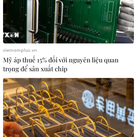
phía Đông thành phố Aleppo của Syria.
vietnamplus.vn
Mỹ áp thuế 15% đối với nguyên liệu quan
trọng để sản xuất chip
Nga bác bỏ đề xuất của LHQ về kéo dài
lệnh ngừng bắn tại Aleppo
10/11/2016 22:50