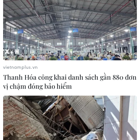
vietnamplus.vn
Thanh Hóa công khai danh sách gần 880 đơn
vị chậm đóng bảo hiểm