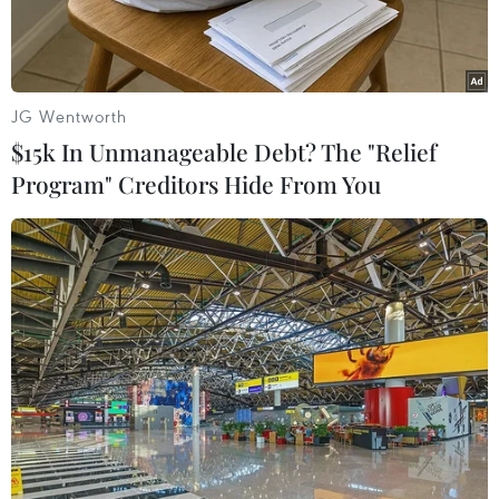
JG Wentworth
$15k In Unmanageable Debt? The "Relief
Program" Creditors Hide From You
Lực lượng Chính phủ Syria ở Aleppo. (Nguồn: EPA)
Ngày 12/11, hãng thông tấn SANA đưa tin, lực
lượng Chính phủ Syria đã giành lại được hai
khu vực quan trọng mới rơi vào tay lực lượng
nổi dậy trong cuộc tấn công quy mô lớn ở tỉnh
Aleppo, miền Bắc nước này.