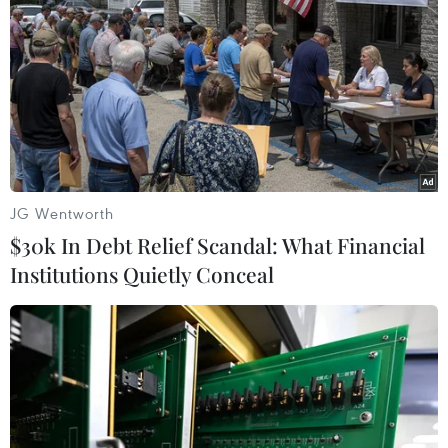
JG Wentworth
$30k In Debt Relief Scandal: What Financial
Institutions Quietly Conceal
Cảnh báo nguy cơ cạn kiệt lương thực tại
thành phố Aleppo
10/11/2016 14:44
Liên hợp quốc ngày 10/11 thông báo những khẩu phần
lương thực cuối cùng đang được chuyển đến khu vực