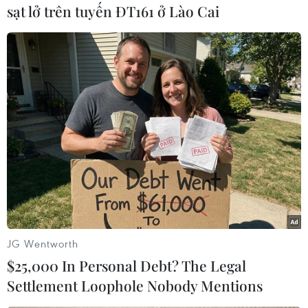
sạt lở trên tuyến ĐT161 ở Lào Cai
TIN LIÊN QUAN
JG Wentworth
$25,000 In Personal Debt? The Legal
Settlement Loophole Nobody Mentions