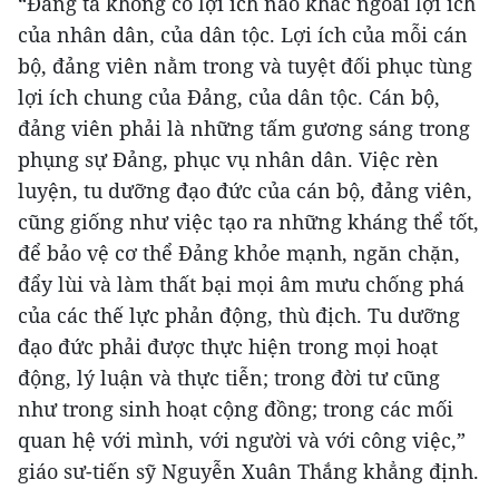
“Đảng ta không có lợi ích nào khác ngoài lợi ích
của nhân dân, của dân tộc. Lợi ích của mỗi cán
bộ, đảng viên nằm trong và tuyệt đối phục tùng
lợi ích chung của Đảng, của dân tộc. Cán bộ,
đảng viên phải là những tấm gương sáng trong
phụng sự Đảng, phục vụ nhân dân. Việc rèn
luyện, tu dưỡng đạo đức của cán bộ, đảng viên,
cũng giống như việc tạo ra những kháng thể tốt,
để bảo vệ cơ thể Đảng khỏe mạnh, ngăn chặn,
đẩy lùi và làm thất bại mọi âm mưu chống phá
của các thế lực phản động, thù địch. Tu dưỡng
đạo đức phải được thực hiện trong mọi hoạt
động, lý luận và thực tiễn; trong đời tư cũng
như trong sinh hoạt cộng đồng; trong các mối
quan hệ với mình, với người và với công việc,”
giáo sư-tiến sỹ Nguyễn Xuân Thắng khẳng định.