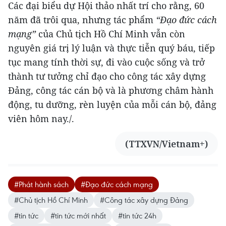
Các đại biểu dự Hội thảo nhất trí cho rằng, 60
năm đã trôi qua, nhưng tác phẩm
“Đạo đức cách
mạng”
của Chủ tịch Hồ Chí Minh vẫn còn
nguyên giá trị lý luận và thực tiễn quý báu, tiếp
tục mang tính thời sự, đi vào cuộc sống và trở
thành tư tưởng chỉ đạo cho công tác xây dựng
Đảng, công tác cán bộ và là phương châm hành
động, tu dưỡng, rèn luyện của mỗi cán bộ, đảng
viên hôm nay./.
(TTXVN/Vietnam+)
#Phát hành sách
#Đạo đức cách mạng
#Chủ tịch Hồ Chí Minh
#Công tác xây dựng Đảng
#tin tức
#tin tức mới nhất
#tin tức 24h