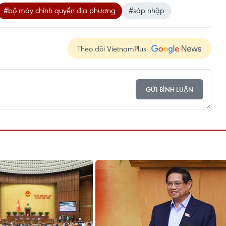
#bộ máy chính quyền địa phương
#sáp nhập
Theo dõi VietnamPlus
GỬI BÌNH LUẬN