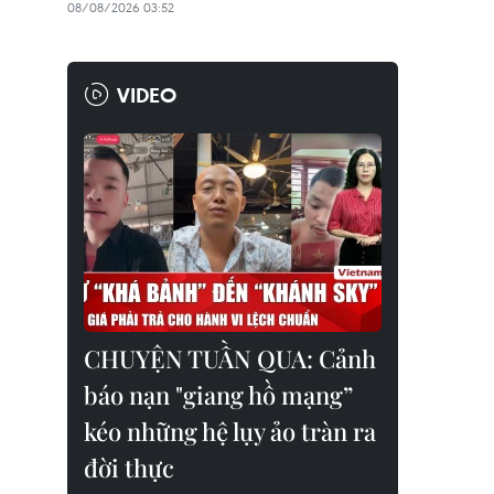
08/08/2026 03:52
VIDEO
CHUYỆN TUẦN QUA: Cảnh
báo nạn "giang hồ mạng”
kéo những hệ lụy ảo tràn ra
đời thực