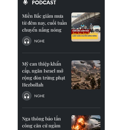
PODCAST
Miền Bắc giảm mưa
từ đêm nay, cuối tuần
chuyển nắng nóng
NGHE
Mỹ can thiệp khẩn
cấp, ngăn Israel mở
rộng đòn trừng phạt
Hezbollah
NGHE
Nga thông báo tấn
công căn cứ ngầm