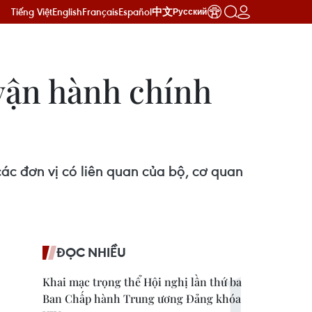
Tiếng Việt
English
Français
Español
中文
Русский
vận hành chính
c đơn vị có liên quan của bộ, cơ quan
ĐỌC NHIỀU
Khai mạc trọng thể Hội nghị lần thứ ba
Ban Chấp hành Trung ương Đảng khóa