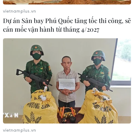
vietnamplus.vn
Dự án Sân bay Phú Quốc tăng tốc thi công, sẽ
cán mốc vận hành từ tháng 4/2027
TIN CÙNG CHUYÊN MỤC
Xe tải va chạm xe máy tại Đắk Lắk
làm hai người thương vong
08/08/2026 14:58
Bí thư Thành ủy Hà Nội thúc tiến độ
hai dự án giao thông trọng điểm
Nam Thủ đô
08/08/2026 08:52
vietnamplus.vn
Đề xuất hơn 65.500 tỷ đồng đầu tư