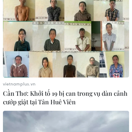
vietnamplus.vn
Cần Thơ: Khởi tố 19 bị can trong vụ dàn cảnh
cướp giật tại Tân Huê Viên