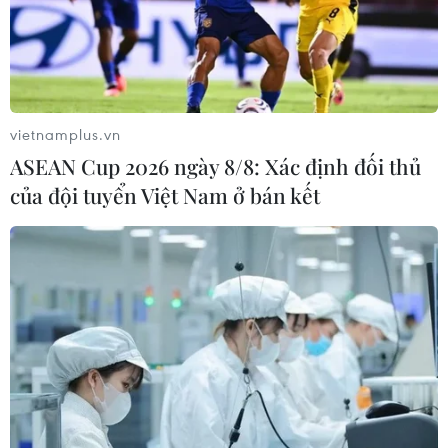
vietnamplus.vn
ASEAN Cup 2026 ngày 8/8: Xác định đối thủ
#Đường tuần tra biên giới tỉnh
#Quân khu 7
của đội tuyển Việt Nam ở bán kết
#Tuyến đường biên giới
Tây Ninh
Theo dõi VietnamPlus