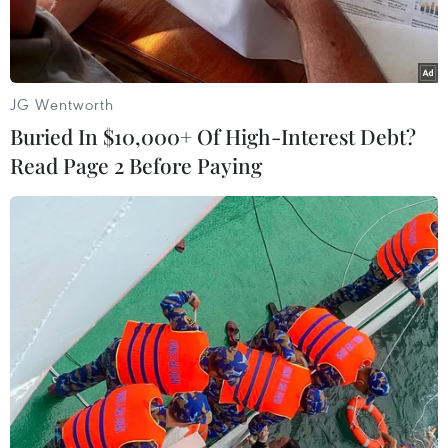
mức đầu tư 350 tỷ đồng trên 2 đoạn tuyến biên
giới.
JG Wentworth
Buried In $10,000+ Of High-Interest Debt?
Read Page 2 Before Paying
Các đại biểu cắt băng khánh thành công trình dự án đường
Tuần tra biên giới tỉnh Tây Ninh. (Ảnh: Thanh Tân/TTXVN)
Ngày 19/7/2024, Quân khu 7 phối hợp với Ủy
ban Nhân dân tỉnh Tây Ninh tổ chức khánh