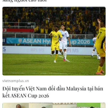
Tuần tra song phương tuyến biên giới Việt
Nam-Trung Quốc
30/03/2024 10:05
Hoạt động tuần tra nhằm tăng cường mối quan hệ hợp
tác về quản lý, bảo vệ biên giới giữa Bộ Chỉ huy Bộ đội
Biên phòng tỉnh Điện Biên, Việt Nam với Bộ đội Biên
phòng khu vực Mông Tự, Trung Quốc.
vietnamplus.vn
Đội tuyển Việt Nam đối đầu Malaysia tại bán
kết ASEAN Cup 2026