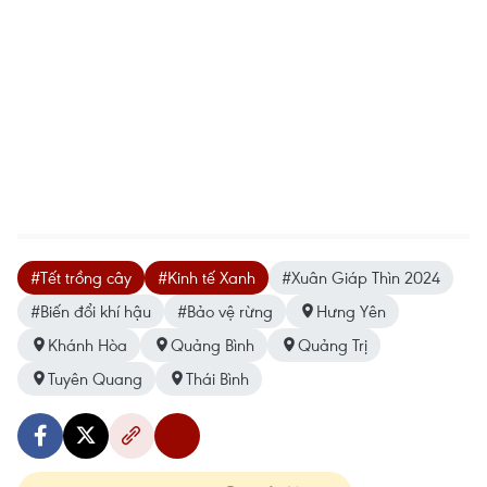
#Tết trồng cây
#Kinh tế Xanh
#Xuân Giáp Thìn 2024
#Biến đổi khí hậu
#Bảo vệ rừng
Hưng Yên
Khánh Hòa
Quảng Bình
Quảng Trị
Tuyên Quang
Thái Bình