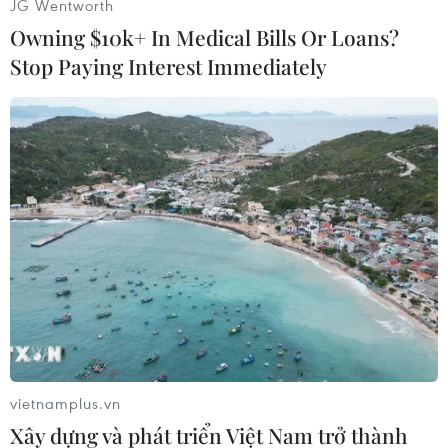
JG Wentworth
Owning $10k+ In Medical Bills Or Loans?
(Nhấp chuột để xem kích thước chuẩn)
Stop Paying Interest Immediately
(TTXVN/Vietnam+)
vietnamplus.vn
Xây dựng và phát triển Việt Nam trở thành