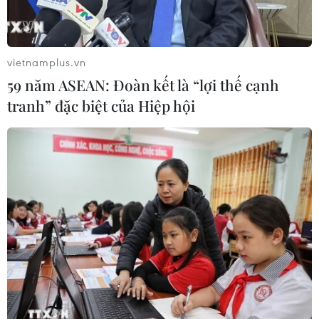
Xem thêm
vietnamplus.vn
59 năm ASEAN: Đoàn kết là “lợi thế cạnh
tranh” đặc biệt của Hiệp hội
CƠ QUAN CHỦ QUẢN: THÔNG TẤN XÃ VIỆT NAM
Tổng Biên tập: TRẦN TIẾN DUẨN
Phó Tổng Biên tập: NGUYỄN THỊ TÁM, KHÚC THANH
THỦY
Sở hữu trí tuệ
Quy định sử dụng
RSS
Hỗ trợ
Ngôn ngữ
TTXVN