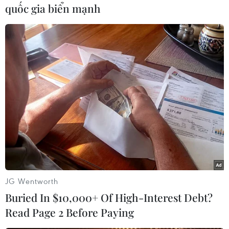
quốc gia biển mạnh
#olympic toán học
#olympic vật lý
#olympic sinh học
#học sinh việt nam
Theo dõi VietnamPlus
TIN LIÊN QUAN
JG Wentworth
Buried In $10,000+ Of High-Interest Debt?
Read Page 2 Before Paying