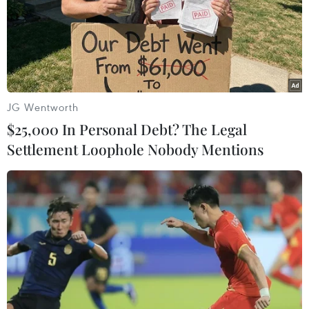
Cả 4/4 thí sinh Việt Nam dự thi Olympic Sinh học Quốc
tế năm 2021 đều đoạt huy chương, trong đó có 1 huy
chương Vàng; 2 huy chương Bạc và 1 huy chương Đồng.
JG Wentworth
$25,000 In Personal Debt? The Legal
Settlement Loophole Nobody Mentions