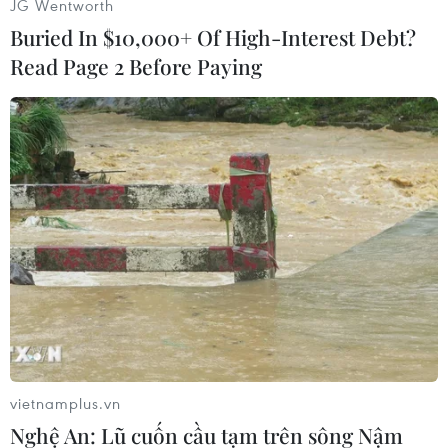
JG Wentworth
mọc lên, kéo theo đó là sự ồn ào, khói bụi hay
Buried In $10,000+ Of High-Interest Debt?
đông đúc người và xe, đôi khi còn là an ninh
Read Page 2 Before Paying
không đảm bảo tại một số khu vực. Phố lớn trở
thành địa điểm dành riêng cho cơ quan, công
sở, điểm giao dịch, kinh doanh.
Người ở “dạt dần” về những khu vực mới để
cân bằng nhu cầu sống rộng rãi, gần môi trường
sinh thái, tuy nhiên vẫn gần trung tâm để tiện
đi lại cũng vẫn là một tiêu chí quan trọng hàng
đầu.
vietnamplus.vn
Nghệ An: Lũ cuốn cầu tạm trên sông Nậm