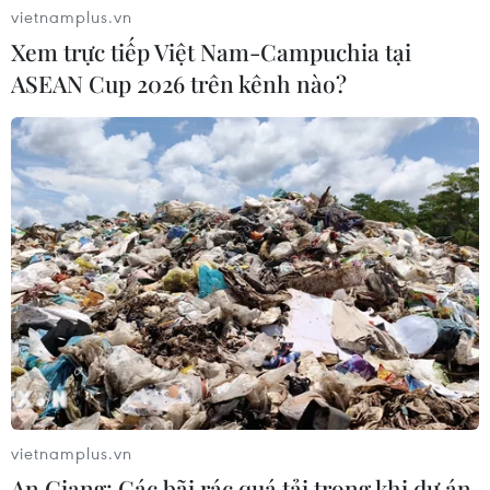
vietnamplus.vn
Xem trực tiếp Việt Nam-Campuchia tại
ASEAN Cup 2026 trên kênh nào?
vietnamplus.vn
An Giang: Các bãi rác quá tải trong khi dự án