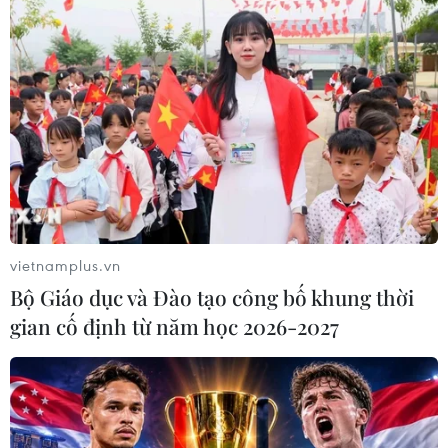
vietnamplus.vn
Bộ Giáo dục và Đào tạo công bố khung thời
gian cố định từ năm học 2026-2027
TIN CÙNG CHUYÊN MỤC
Hà Nội kiên quyết xử lý vi phạm tại