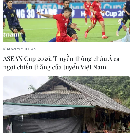
Tư Sở, kết hợp với mở rộng đoạn đường bằng từ Vĩnh
Tuy đến Ngã Tư Vọng.
vietnamplus.vn
ASEAN Cup 2026: Truyền thông châu Á ca
ngợi chiến thắng của tuyển Việt Nam
Vincom shophouse Hòa Bình chính thức
được ra mắt