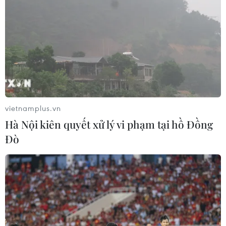
vietnamplus.vn
Hà Nội kiên quyết xử lý vi phạm tại hồ Đồng
Đò
Hà Nội khởi công dự án đường trên cao
Ngã Tư Sở-cầu Vĩnh Tuy
22/04/2018 04:11
Hà Nội vừa chính thức khởi công dự án đường trên cao
dọc đường vành đai 2, đoạn từ cầu Vĩnh Tuy đến Ngã