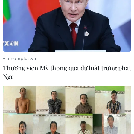
đẩy nhanh đầu tư các cụm công
nghiệp
07/08/2026 03:32
Ninh Bình phê duyệt hơn 500 tỷ
đồng xây dựng nhà chung cư cho
thuê
vietnamplus.vn
06/08/2026 08:09
Thượng viện Mỹ thông qua dự luật trừng phạt
Nga
Tạo xung lực mới để phát triển thị
trường bất động sản lành mạnh, bền
vững
05/08/2026 09:21
Bộ Nông nghiệp và Môi trường đề
xuất lùi hạn hoàn thiện cơ sở dữ liệu