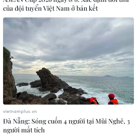
của đội tuyển Việt Nam ở bán kết
Theo dõi VietnamPlus
TIN LIÊN QUAN
vietnamplus.vn
Đà Nẵng: Sóng cuốn 4 người tại Mũi Nghê, 3
người mất tích