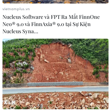
đến ngày 19/02/2019
vietnamplus.vn
- Tặng quyền mua gói dịch vụ quản lý biệt thự
Nucleus Software và FPT Ra Mắt FinnOne
10 năm với mức giá ưu đãi 1 triệu đồng/m2
Neo® 9.0 và FinnAxia® 9.0 tại Sự Kiện
đất (áp dụng cho một số tiểu khu)
Nucleus Syna…
- Tặng voucher Almaz Spa trị giá 30 triệu
đồng.
Tìm hiểu thêm tại Hotline: 1800 1221.
(Vietnam+)