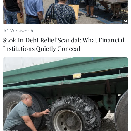
JG Wentworth
$30k In Debt Relief Scandal: What Financial
Institutions Quietly Conceal
“Nhà mặt phố” giữa những vấn đề về an ninh, môi trường đã
không còn là nơi an cư lý tưởng. (Ảnh minh họa)
Với quan niệm “an cư lạc nghiệp,” người Hà Nội
luôn luôn đánh giá thứ tài sản lớn nhất và quan
trọng bậc nhất là “căn nhà” nơi họ sinh sống;