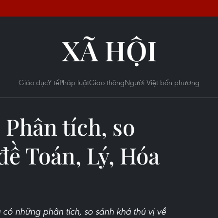
XÃ HỘI
Giáo dục
Y tế
Pháp luật
Giao thông
Người Việt bốn phương
Phân tích, so
đề Toán, Lý, Hóa
 có những phân tích, so sánh khá thú vị về