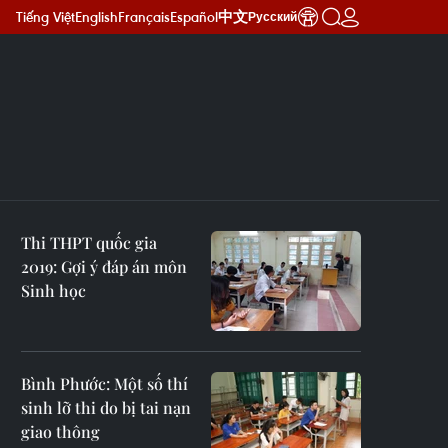
Tiếng Việt
English
Français
Español
中文
Русский
Thi THPT quốc gia
2019: Gợi ý đáp án môn
Sinh học
Bình Phước: Một số thí
sinh lỡ thi do bị tai nạn
giao thông