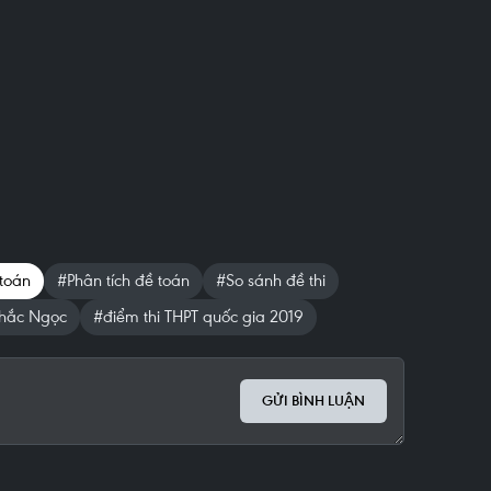
toán
#Phân tích đề toán
#So sánh đề thi
hắc Ngọc
#điểm thi THPT quốc gia 2019
GỬI BÌNH LUẬN