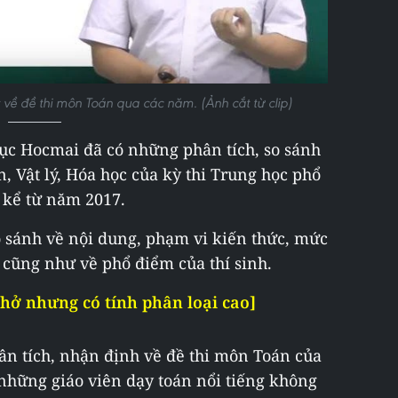
 về đề thi môn Toán qua các năm. (Ảnh cắt từ clip)
dục Hocmai đã có những phân tích, so sánh
n, Vật lý, Hóa học của kỳ thi Trung học phổ
 kể từ năm 2017.
o sánh về nội dung, phạm vi kiến thức, mức
 cũng như về phổ điểm của thí sinh.
thở nhưng có tính phân loại cao]
hân tích, nhận định về đề thi môn Toán của
những giáo viên dạy toán nổi tiếng không