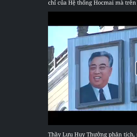
chỉ của Hệ thống Hocmai mà trên 
Thầy Lưu Huy Thưởng phân tích, s