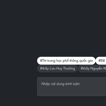
#Thi trung học phổ thông quốc gia
#Đề 
#thầy Lưu Huy Thưởng
#thầy Nguyễn K