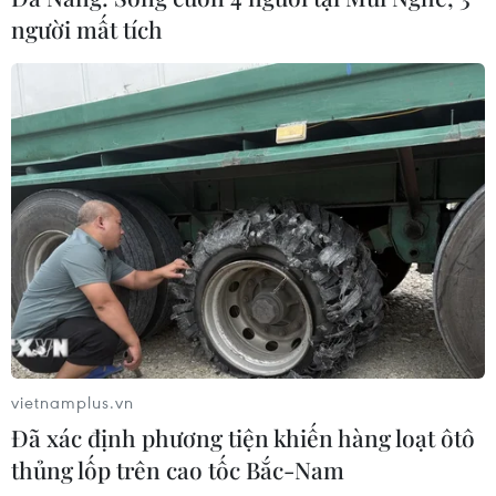
thử nghiệm những xu hướng mới.
người mất tích
Điều này tạo điều kiện thuận lợi
để chúng ta trở thành trung tâm
phát triển tài sản số trong khu vực.
(TTXVN/Vietnam+)
vietnamplus.vn
Đã xác định phương tiện khiến hàng loạt ôtô
thủng lốp trên cao tốc Bắc-Nam