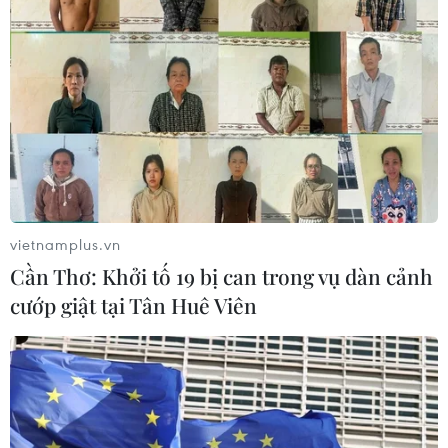
vietnamplus.vn
Cần Thơ: Khởi tố 19 bị can trong vụ dàn cảnh
cướp giật tại Tân Huê Viên