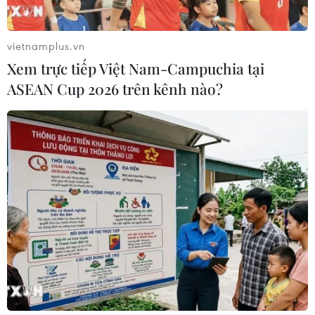
Từ tiềm năng đến thực tế: Tài sản
số và bài toán pháp lý tại Việt Nam
vietnamplus.vn
13/12/2024 10:33
Xem trực tiếp Việt Nam-Campuchia tại
Việt Nam là một quốc gia có dân số trẻ, yêu công nghệ
ASEAN Cup 2026 trên kênh nào?
và sẵn sàng thử nghiệm những xu hướng mới. Điều này
tạo điều kiện thuận lợi để chúng ta trở thành trung tâm
phát triển tài sản số trong khu vực.