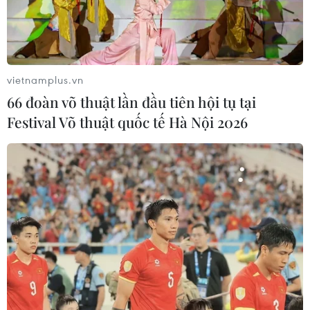
Trước bối cảnh thị trường tài sản số phát triển mạnh mẽ,
việc thí điểm sàn giao dịch tiền kỹ thuật số ở Việt Nam
được các chuyên gia đánh giá là một bước đi quan
trọng trong quản lý rủi ro tài sản số.
vietnamplus.vn
66 đoàn võ thuật lần đầu tiên hội tụ tại
Festival Võ thuật quốc tế Hà Nội 2026