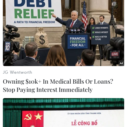
số lần đầu tiên đề cập khái niệm tài sản số đã
được đưa ra lấy ý kiến người dân và hiện đang
được Quốc hội thảo luận. Dự thảo luật này được
thông qua sẽ là một bước tiến lớn thể hiện sự
quyết tâm của Việt Nam trong việc công nhận
tài sản số, tiền điện tử.
JG Wentworth
Owning $10k+ In Medical Bills Or Loans?
Stop Paying Interest Immediately