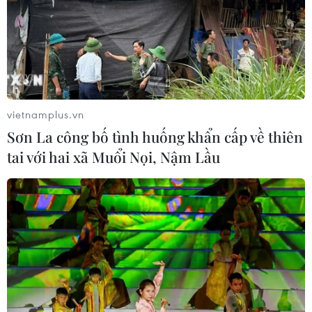
vietnamplus.vn
Sơn La công bố tình huống khẩn cấp về thiên
tai với hai xã Muổi Nọi, Nậm Lầu
Bước đi quan trọng trong quản lý rủi ro
tài sản số
13/03/2025 10:51