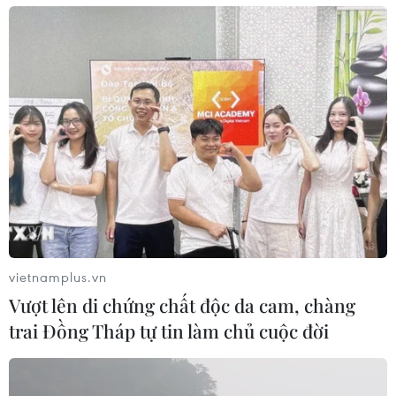
#Tài sản số
#Tài sản kỹ thuật số
#Hiệp hội Blockchain Việt Nam
Theo dõi VietnamPlus
vietnamplus.vn
Đồng tiền Kỹ thuật số
Vượt lên di chứng chất độc da cam, chàng
Phát triển thị trường tài sản mã hóa an toàn, có
trai Đồng Tháp tự tin làm chủ cuộc đời
kiểm soát tại Việt Nam
Nghị viện châu Âu ủng hộ khởi động đàm phán