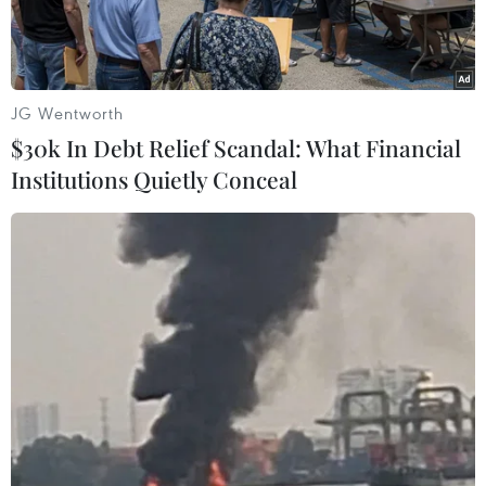
JG Wentworth
$30k In Debt Relief Scandal: What Financial
Institutions Quietly Conceal
Ảnh minh họa.
Giao dịch tài sản số đang diễn ra sôi động,
lượng tài sản mã hóa chảy vào Việt Nam ngày
càng cao, đạt hàng trăm tỷ USD mỗi năm. Mặc