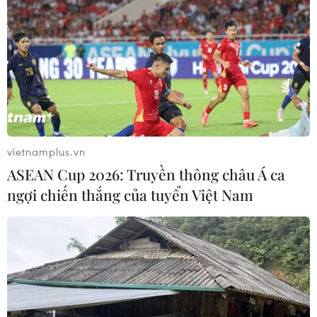
vietnamplus.vn
ASEAN Cup 2026: Truyền thông châu Á ca
Quy định một số nội dung cốt lõi trong
ngợi chiến thắng của tuyển Việt Nam
quản lý nhà nước về tài sản số
09/05/2025 09:00
Dự thảo Luật Công nghiệp công nghệ số gồm 7 Chương
với 57 Điều, quy định về công nghiệp công nghệ số, bổ
sung quy định về Chiến lược nghiên cứu, phát triển và
ứng dụng AI.