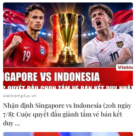
vietnamplus.vn
Nhận định Singapore vs Indonesia (20h ngày
7/8): Cuộc quyết đấu giành tấm vé bán kết
duy …