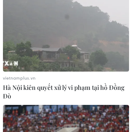
đồng euro kỹ thuật số
Liên minh Visa, Mastercard và Coinbase thành
lập mạng lưới stablecoin mới
Binance tạm dừng hoạt động tại nhiều quốc gia
châu Âu
Giải mã cú trượt dài khiến thị trường bitcoin
'bốc hơi' 1.200 tỷ USD
vietnamplus.vn
Hà Nội kiên quyết xử lý vi phạm tại hồ Đồng
Đò
TIN LIÊN QUAN