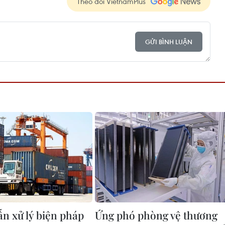
Theo dõi VietnamPlus
GỬI BÌNH LUẬN
n xử lý biện pháp
Ứng phó phòng vệ thương