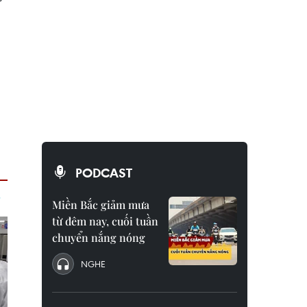
ể
PODCAST
Miền Bắc giảm mưa
từ đêm nay, cuối tuần
chuyển nắng nóng
NGHE