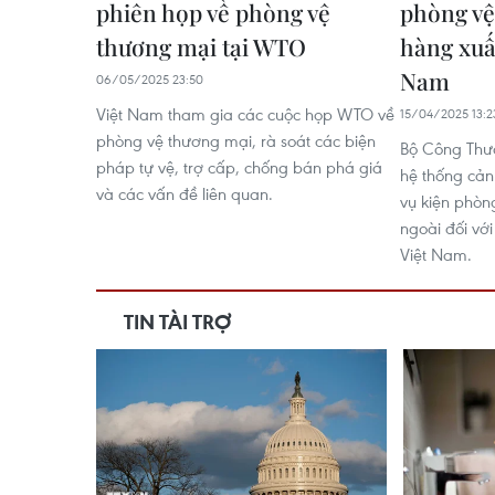
phiên họp về phòng vệ
phòng vệ
thương mại tại WTO
hàng xuấ
Nam
06/05/2025 23:50
Việt Nam tham gia các cuộc họp WTO về
15/04/2025 13:2
phòng vệ thương mại, rà soát các biện
Bộ Công Thư
pháp tự vệ, trợ cấp, chống bán phá giá
hệ thống cả
và các vấn đề liên quan.
vụ kiện phòn
ngoài đối vớ
Việt Nam.