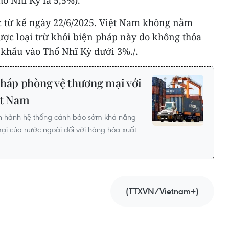
ổ Nhĩ Kỳ là 5,5%).
ực từ kể ngày 22/6/2025. Việt Nam không nằm
ược loại trừ khỏi biện pháp này do không thỏa
 khẩu vào Thổ Nhĩ Kỳ dưới 3%./.
pháp phòng vệ thương mại với
ệt Nam
n hành hệ thống cảnh báo sớm khả năng
ại của nước ngoài đối với hàng hóa xuất
(TTXVN/Vietnam+)