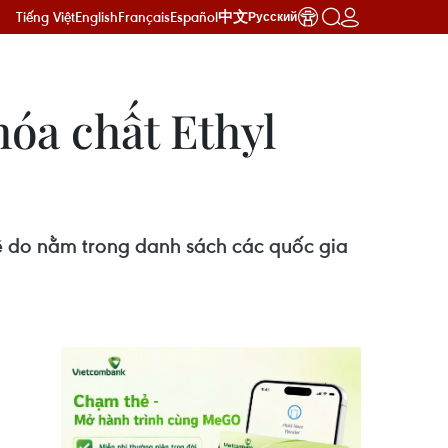
Tiếng Việt
English
Français
Español
中文
Русский
hóa chất Ethyl
ệ do nằm trong danh sách các quốc gia