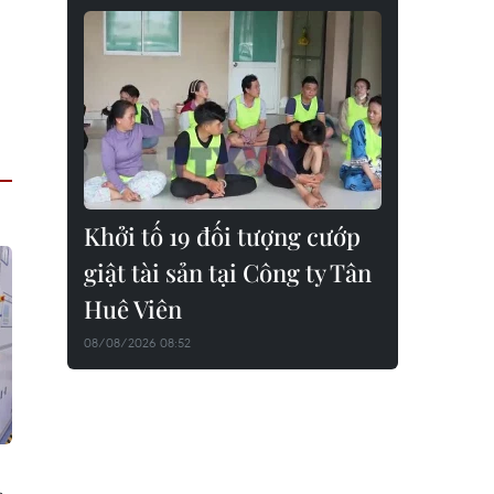
Khởi tố 19 đối tượng cướp
giật tài sản tại Công ty Tân
Huê Viên
08/08/2026 08:52