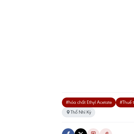
#hóa chất Ethyl Acetate
#Thuế 
Thổ Nhĩ Kỳ