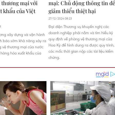
 thương mại với
mại: Chủ động thông tin đ
t khẩu của Việt
giảm thiểu thiệt hại
27/12/2024 08:23
Đại diện Thương vụ khuyến nghị các
3
doanh nghiệp phải nắm và tìm hiểu kỹ
ơng xây dựng và vận hành
quy định về phòng vệ thương mại của
nh báo sớm khả năng xảy ra
Hoa Kỳ để hình dung ra được quy trình,
g vệ thương mại của nước
các mốc thời gian nộp các tài liệu kiểm
i hàng hóa xuất khẩu của
chứng.