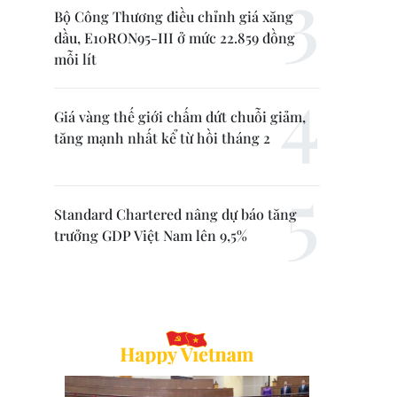
Bộ Công Thương điều chỉnh giá xăng
dầu, E10RON95-III ở mức 22.859 đồng
mỗi lít
Giá vàng thế giới chấm dứt chuỗi giảm,
tăng mạnh nhất kể từ hồi tháng 2
Standard Chartered nâng dự báo tăng
trưởng GDP Việt Nam lên 9,5%