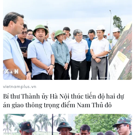
Xem thêm
CƠ QUAN CHỦ QUẢN: THÔNG TẤN XÃ VIỆT NAM
Tổng Biên tập: TRẦN TIẾN DUẨN
Phó Tổng Biên tập: NGUYỄN THỊ TÁM, KHÚC THANH
vietnamplus.vn
THỦY
Bí thư Thành ủy Hà Nội thúc tiến độ hai dự
án giao thông trọng điểm Nam Thủ đô
Sở hữu trí tuệ
Quy định sử dụng
RSS
Hỗ trợ
Ngôn ngữ
TTXVN