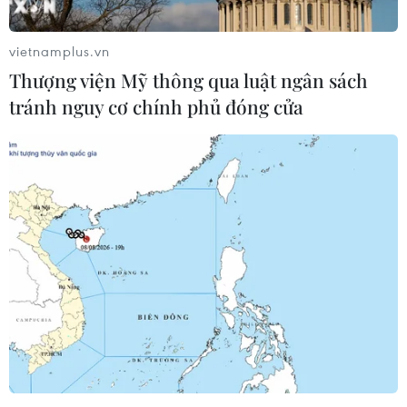
vietnamplus.vn
Thượng viện Mỹ thông qua luật ngân sách
tránh nguy cơ chính phủ đóng cửa
#mưa dông
#lốc xoáy
#mưa rào
#sạt lở đất
#nắng nóng
#Nhiệt độ
#Lạng Sơn
#Bắc Giang
Bắc Giang
Bắc Ninh
Lạng Sơn
Theo dõi VietnamPlus