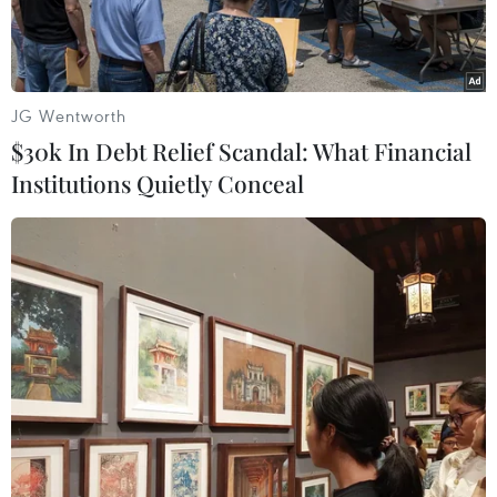
JG Wentworth
$30k In Debt Relief Scandal: What Financial
Institutions Quietly Conceal
Mưa trắng trời khiến nhiều phương tiện giao thông không nhìn
rõ đường đi. (Ảnh: Hồng Giang/TTXVN)
Theo Trung tâm Dự báo Khí tượng Thủy văn
Quốc gia, đêm 15/8, khu vực vịnh Bắc Bộ có mưa
rào và dông; trong mưa dông có khả năng xảy