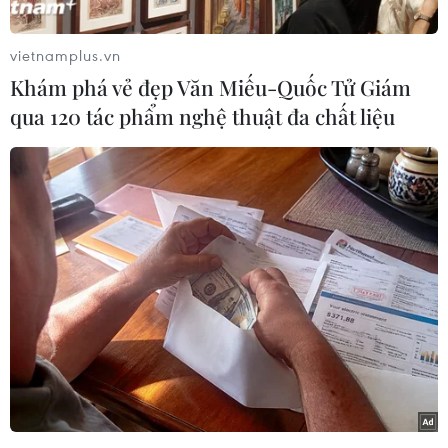
ra lốc xoáy và gió giật mạnh cấp 7-8, đề phòng
độ cao sóng có lúc tăng lên trên 2m.
vietnamplus.vn
Toàn bộ tàu thuyền hoạt động trên các khu vực
Khám phá vẻ đẹp Văn Miếu-Quốc Tử Giám
trên đều có nguy cơ cao chịu tác động của lốc
qua 120 tác phẩm nghệ thuật đa chất liệu
xoáy, gió giật mạnh và sóng lớn.
Ngoài ra, tính đến 13 giờ ngày 15/8, các tỉnh
Lạng Sơn và Bắc Giang đã có mưa vừa, mưa to
như Tân Sơn (Bắc Giang) 50,6mm; Cấm Sơn
(Lạng Sơn) 38,6mm... Mô hình độ ẩm đất cho
thấy một số khu vực thuộc các tỉnh trên đã gần
bão hòa (trên 85%) hoặc đạt trạng thái bão hòa.
Trong khoảng từ 16-19 giờ ngày 15/8, các tỉnh
trên tiếp tục có mưa với lượng mưa tích lũy phổ
biến từ 10-30mm, có nơi trên 70mm. Trên các
sông, suối và sườn dốc tại các tỉnh trên nguy cơ