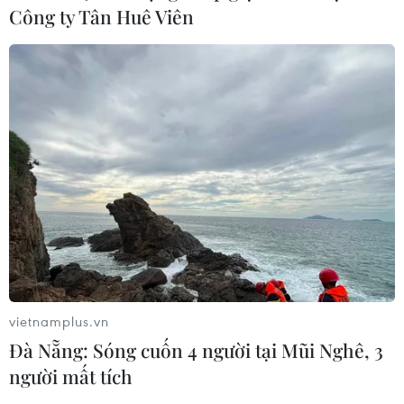
Công ty Tân Huê Viên
TIN CÙNG CHUYÊN MỤC
Áp thấp nhiệt đới đã suy yếu thành
một vùng áp thấp
08/08/2026 14:19
vietnamplus.vn
Trung Quốc nâng mức ứng phó khẩn
Đà Nẵng: Sóng cuốn 4 người tại Mũi Nghê, 3
cấp với bão Dolphin
người mất tích
08/08/2026 07:10