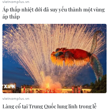
vietnamplus.vn
Áp thấp nhiệt đới đã suy yếu thành một vùng
áp thấp
TIN LIÊN QUAN
vietnamplus.vn
Thanh Hóa: Quốc lộ 217 sụt lún nghiêm
Làng cổ tại Trung Quốc lung linh trong lễ
trọng do mưa lớn kéo dài