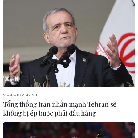
Cao Bằng bị thiệt hại gần 5,5 tỷ đồng do
mưa lũ và sạt lở đất
14/08/2024 14:58
Sau những trận mưa lớn, nước lũ tràn từ phía bên Trung
Quốc sang khu vực cửa khẩu quốc tế Trà Lĩnh gây ngập
lụt, thiệt hại các hạng mục hạ tầng tại khu cửa khẩu
ước tính gần 5,5 tỷ đồng.
vietnamplus.vn
Tổng thống Iran nhấn mạnh Tehran sẽ
không bị ép buộc phải đầu hàng